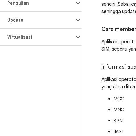
Pengujian
sendiri. Sebali
sehingga update 
Update
Cara memberi
Virtualisasi
Aplikasi operat
SIM, seperti y
Informasi apa
Aplikasi operat
yang akan ditam
MCC
MNC
SPN
IMSI