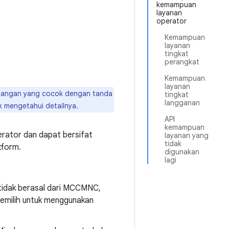
kemampuan
layanan
operator
Kemampuan
layanan
tingkat
perangkat
Kemampuan
layanan
da tangan yang cocok dengan tanda
tingkat
langganan
 mengetahui detailnya.
API
kemampuan
erator dan dapat bersifat
layanan yang
tidak
tform.
digunakan
lagi
 tidak berasal dari MCCMNC,
memilih untuk menggunakan