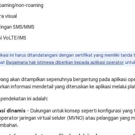
roaming/non-roaming
a visual
aringan SMS/MMS
si VoLTE/IMS
ikasi ini harus ditandatangani dengan sertifikat yang memiliki tan
hat
Bagaimana hak istimewa diberikan kepada aplikasi operator
untuk
 yang akan ditampilkan sepenuhnya bergantung pada aplikasi op
kan informasi mendetail yang diteruskan ke aplikasi melalui pla
pendekatan ini adalah:
asi dinamis
- Dukungan untuk konsep seperti konfigurasi yang
operator jaringan virtual seluler (MVNO) atau pelanggan yang 
ambahan.