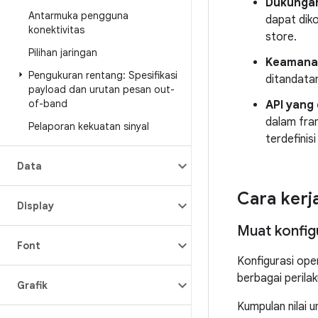
Dukungan
Antarmuka pengguna
dapat dik
konektivitas
store.
Pilihan jaringan
Keamana
Pengukuran rentang: Spesifikasi
ditandata
payload dan urutan pesan out-
of-band
API yang
dalam fram
Pelaporan kekuatan sinyal
terdefinis
Data
Cara kerj
Display
Muat konfig
Font
Konfigurasi ope
berbagai perilak
Grafik
Kumpulan nilai 