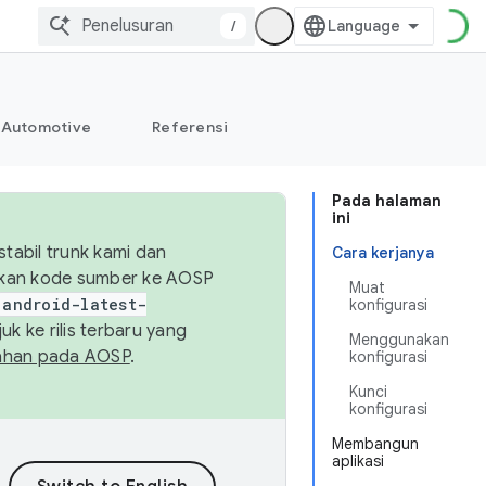
/
Automotive
Referensi
Pada halaman
ini
abil trunk kami dan
Cara kerjanya
sikan kode sumber ke AOSP
Muat
android-latest-
konfigurasi
uk ke rilis terbaru yang
Menggunakan
ahan pada AOSP
.
konfigurasi
Kunci
konfigurasi
Membangun
aplikasi