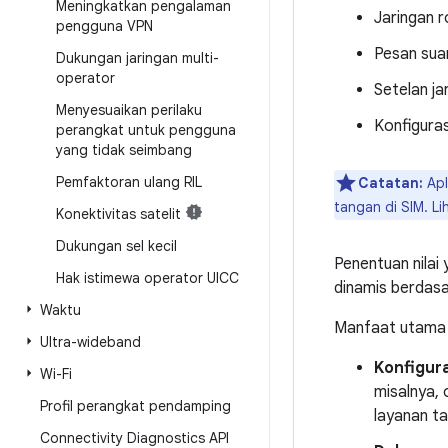
Meningkatkan pengalaman
Jaringan 
pengguna VPN
Pesan suar
Dukungan jaringan multi-
operator
Setelan j
Menyesuaikan perilaku
Konfigura
perangkat untuk pengguna
yang tidak seimbang
Pemfaktoran ulang RIL
Catatan:
Apl
tangan di SIM. Li
Konektivitas satelit
Dukungan sel kecil
Penentuan nilai
Hak istimewa operator UICC
dinamis berdasar
Waktu
Manfaat utama 
Ultra-wideband
Konfigur
Wi-Fi
misalnya, 
Profil perangkat pendamping
layanan t
Connectivity Diagnostics API