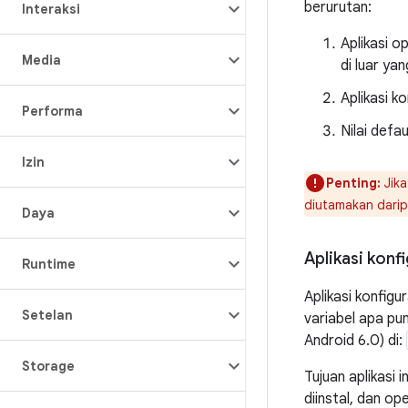
berurutan:
Interaksi
Aplikasi o
Media
di luar ya
Aplikasi k
Performa
Nilai defa
Izin
Penting:
Jika
diutamakan darip
Daya
Aplikasi konf
Runtime
Aplikasi konfigu
Setelan
variabel apa pun
Android 6.0) di:
Storage
Tujuan aplikasi 
diinstal, dan o