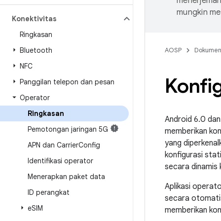
menerjemahk
mungkin me
Konektivitas
Ringkasan
Bluetooth
AOSP
Dokume
NFC
Konfig
Panggilan telepon dan pesan
Operator
Ringkasan
Android 6.0 dan
Pemotongan jaringan 5G
memberikan konf
yang diperkenal
APN dan Carrier
Config
konfigurasi st
Identifikasi operator
secara dinamis 
Menerapkan paket data
Aplikasi operat
ID perangkat
secara otomatis,
e
SIM
memberikan konf