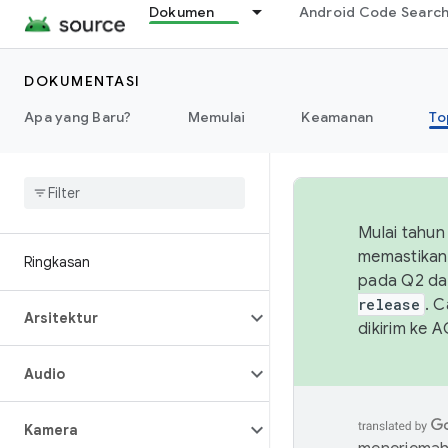
Dokumen
Android Code Searc
DOKUMENTASI
Apa yang Baru?
Memulai
Keamanan
To
Mulai tahun
memastikan 
Ringkasan
pada Q2 da
release
. 
Arsitektur
dikirim ke 
Audio
Kamera