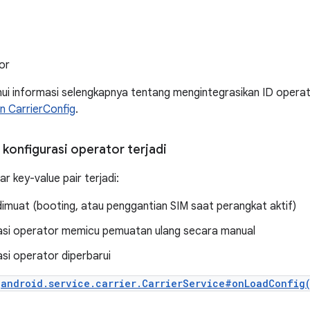
or
i informasi selengkapnya tentang mengintegrasikan ID operato
n CarrierConfig
.
konfigurasi operator terjadi
r key-value pair terjadi:
imuat (booting, atau penggantian SIM saat perangkat aktif)
kasi operator memicu pemuatan ulang secara manual
asi operator diperbarui
android.service.carrier.CarrierService#onLoadConfig