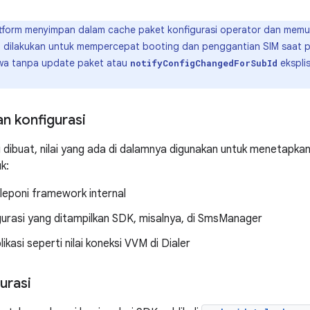
tform menyimpan dalam cache paket konfigurasi operator dan memu
ini dilakukan untuk mempercepat booting dan penggantian SIM saat 
wa tanpa update paket atau
eksplis
notifyConfigChangedForSubId
 konfigurasi
 dibuat, nilai yang ada di dalamnya digunakan untuk menetapkan 
k:
leponi framework internal
igurasi yang ditampilkan SDK, misalnya, di SmsManager
ikasi seperti nilai koneksi VVM di Dialer
urasi