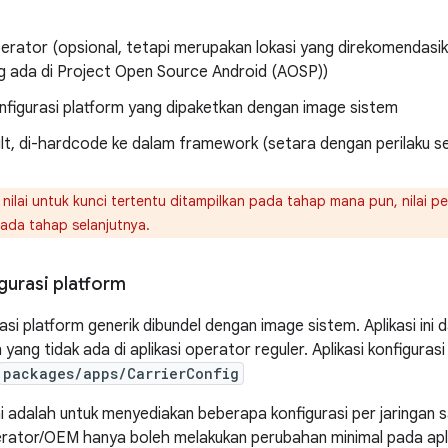
perator (opsional, tetapi merupakan lokasi yang direkomendasi
ng ada di Project Open Source Android (AOSP))
onfigurasi platform yang dipaketkan dengan image sistem
ult, di-hardcode ke dalam framework (setara dengan perilaku s
 nilai untuk kunci tertentu ditampilkan pada tahap mana pun, nilai 
ada tahap selanjutnya.
igurasi platform
rasi platform generik dibundel dengan image sistem. Aplikasi ini
 yang tidak ada di aplikasi operator reguler. Aplikasi konfiguras
packages/apps/CarrierConfig
ini adalah untuk menyediakan beberapa konfigurasi per jaringan s
perator/OEM hanya boleh melakukan perubahan minimal pada apli