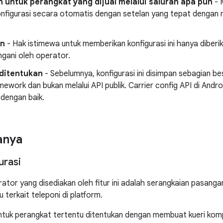
 untuk perangkat yang dijual melalui saluran apa pun
- 
onfigurasi secara otomatis dengan setelan yang tepat dengan 
n
- Hak istimewa untuk memberikan konfigurasi ini hanya diberi
ngani oleh operator.
 ditentukan
- Sebelumnya, konfigurasi ini disimpan sebagian be
ework dan bukan melalui API publik. Carrier config API di Androi
i dengan baik.
anya
urasi
rator yang disediakan oleh fitur ini adalah serangkaian pasanga
u terkait teleponi di platform.
untuk perangkat tertentu ditentukan dengan membuat kueri kom