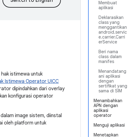
Membuat
aplikasi
Deklarasikan
class yang
menggantikan
android.servic
e.carrier.Carri
erService
Beri nama
class dalam
manifes
Menandatang
 hak istimewa untuk
ani aplikasi
k Istimewa Operator UICC
dengan
sertifikat yang
rator dipindahkan dari overlay
sama di SIM
an konfigurasi operator
Menambahkan
APN dengan
aplikasi
dalam image sistem, diinstal
operator
ai oleh platform untuk
Menguji aplikasi
Menetapkan