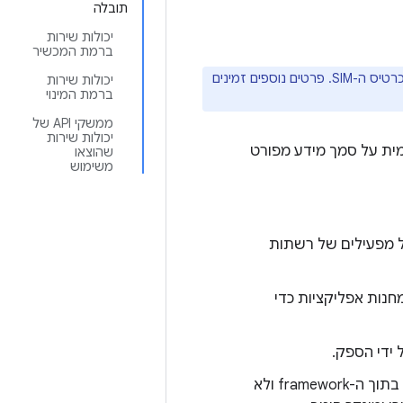
תובלה
יכולות שירות
ברמת המכשיר
צריך לחתום על האפליקציה הזו באמצעות האישור שיש לו חתימה תואמת לחתימה בכרטיס ה-SIM. פרטים נוספים זמינים
יכולות שירות
ברמת המינוי
ממשקי API של
יכולות שירות
נמית על סמך מידע מפורט
שהוצאו
משימוש
כמו הגדרה שלא נגזרת מ-MCCMNC, למשל מפעילים של רשתות
חנות אפליקציות כדי
ידי הספק.
– בעבר ההגדרה הזו אוחסנה בעיקר בשכבות-על פנימיות של XML בתוך ה-framework ולא