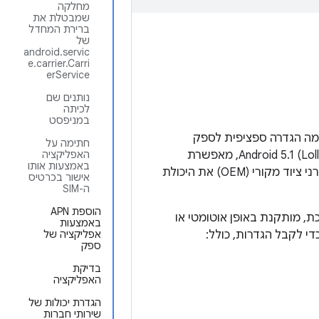
מחלקה
שמבטלת את
ברירת המחדל
של
android.servic
e.carrier.Carri
erService
נותנים שם
לכיתה
במניפסט
טפורמה הגדרה ספציפית לספק
חתימה על
שהוצגו ב-Android 5.1 (Lollipop MR1), מאפשרת
האפליקציה
באמצעות אותו
להעביר את הגדרות הספק מהשכבות הסטטיות של ההגדרות, ומעניקה לספקים וליצרני ציוד מקורי (OEM) את היכולת
אישור בכרטיס
ה-SIM
הוספת APN
, מותקנת באופן אוטומטי או
באמצעות
י לקבל הגדרות, כולל:
אפליקציה של
ספק
בדיקת
האפליקציה
הגדרת יכולות של
שירותי חברות