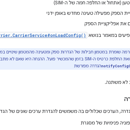
ת הספק מפעילה טעינה מחדש באופן ידני
 את אפליקציית הספק
ופיעים במאמר בנושא
rrier.CarrierService#onLoadConfig()
כשיר פועל. ההנחה היא שאם לא מתבצע עדכון של החבילה או
הגדרה מפורשת
notifyConfig
 לא משתנה.
ה
דרה, הערכים שכלולים בה משמשים להגדרת ערכים שונים של הגדר
וניה פנימיות של מסגרת