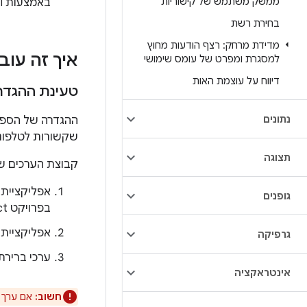
ממשק משתמש של קישוריות
באמצעות API ציבורי. ממשק ה-API של הגדרות הספק ב-Android 6.0 הוא ציבורי ומוגדר היטב.
בחירת רשת
מדידת מרחק: רצף הודעות מחוץ
איך זה עוב
למסגרת ומפרט של עומס שימושי
דיווח על עוצמת האות
טעינת ההגדר
נתונים
ההגדרה של הספק 
שקשורות לטלפונ
תצוגה
קבוצת הערכים של
אפליקציית 
גופנים
בפרויקט Android Open Source Project‏ (AOSP))
אפליקציית
גרפיקה
ערכי ברירת מ
אינטראקציה
חשוב:
אם ערך ש