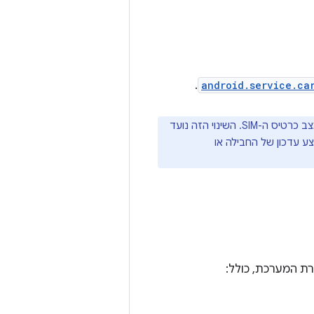
.
android.service.ca
הפלטפורמה שומרת במטמון חבילות של הגדרות ספק ומטעינה מהמטמון שינויים במצב כרטיס ה-SIM. השינוי הזה נועד
ת המערכת, כולל: