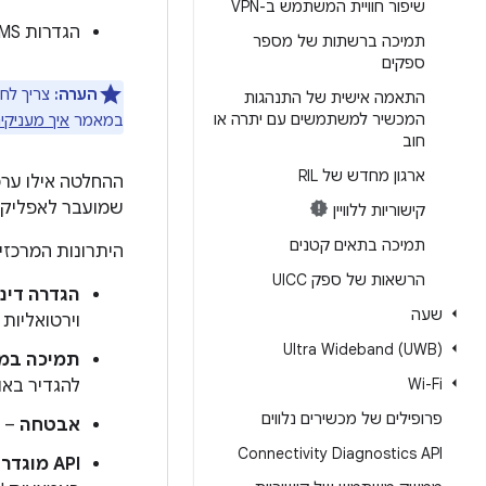
שיפור חוויית המשתמש ב-VPN
הגדרות VoLTE/IMS
תמיכה ברשתות של מספר
ספקים
הערה:
התאמה אישית של התנהגות
המכשיר למשתמשים עם יתרה או
במאמר
איך מעניק
חוב
ארגון מחדש של RIL
ההחלטה אילו ערכי
שמועבר לאפליקצ
קישוריות ללוויין
תמיכה בתאים קטנים
היתרונות המרכזיי
הרשאות של ספק UICC
הגדרה דינ
שעה
וירטואליות לנייד (MVNO) או לקוחות שמצ
Ultra Wideband (UWB)
תמיכה במכ
Wi-Fi
להגדיר באו
פרופילים של מכשירים נלווים
אבטחה
– ה
Connectivity Diagnostics API
API מוגדר