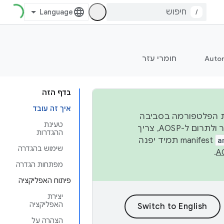
/
Auto
חומרי עזר
בדף הזה
איך זה עובד
 יציבות הפלטפורמה בסביבה
טעינת
העסקית, נפרסם קוד מקור ב-AOSP ברבעון השני וברבעון הרביעי. כדי ליצור ולתרום ל-AOSP, צריך
ההגדרות
a
manifest תמיד יפנה
שימוש בהגדרה
.
מפתחות הגדרה
פיתוח האפליקציה
יצירת
האפליקציה
הצהרה על