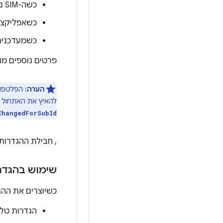
כשה-SIM נטען (אתחול או החלפה חמה של ה-SIM)
כשאפליקציי
כשמעדכנים
פרטים נוספים מ
הערה:
להאיץ את האתחול ואת החלפת כרטיס ה-SIM בזמן שהמ
ChangedForSubId
, חבילת ההגדרות
שימוש בהגדר
כשיוצרים את ההג
הגדרות טלפ