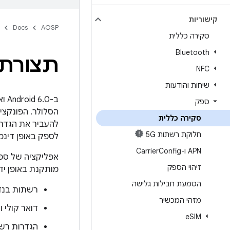
קישוריות
Docs
AOSP
סקירה כללית
Bluetooth
תצורת
NFC
שיחות והודעות
ב-0
ספק
הסלולר. הפונקצי
סקירה כללית
חלוקת רשתות 5G
לספק באופן דינ
APN ו-Carrier
Config
אפליקציה של ספק
זיהוי הספק
מותקנת באופן יד
הטמעת חבילות גלישה
רשתות בנד
מזהי המכשיר
דואר קולי וי
e
SIM
הגדרות רשת של 