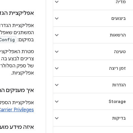
מדיה
אפליקציית הג
ביצועים
אפליקציית הגדרו
הרשאות
במיקום:
Config
מטרת האפליקציה 
טעינה
צריכים לבצע בה 
של ספק הסלולר ל
זמן ריצה
אפליקציות.
הגדרות
איך מעניקים ה
Storage
אפליקציית הספק הרלו
arrier Privileges
בדיקות
איזה מידע מוע