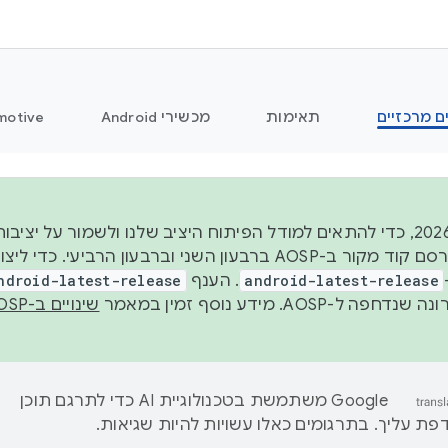
ם מרכזיים
תאימות
מכשירי Android
motive
החל משנת 2026, כדי להתאים למודל הפיתוח היציב שלנו ולשמור על
android-latest-release
. הענף
ndroid-latest-release
ל-AOSP. מידע נוסף זמין במאמר
שינויים ב-AOSP
‫Google משתמשת בטכנולוגיית AI כדי לתרגם תוכן
ת עליך. בתרגומים כאלו עשויות להיות שגיאות.