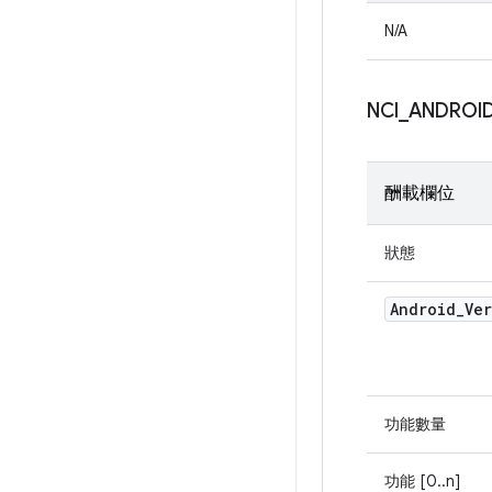
N/A
NCI
_
ANDROI
酬載欄位
狀態
Android
_
Ve
功能數量
功能 [0..n]