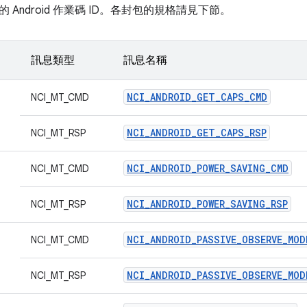
 Android 作業碼 ID。各封包的規格請見下節。
訊息類型
訊息名稱
NCI_ANDROID_GET_CAPS_CMD
NCI_MT_CMD
NCI_ANDROID_GET_CAPS_RSP
NCI_MT_RSP
NCI_ANDROID_POWER_SAVING_CMD
NCI_MT_CMD
NCI_ANDROID_POWER_SAVING_RSP
NCI_MT_RSP
NCI_ANDROID_PASSIVE_OBSERVE_MOD
NCI_MT_CMD
NCI_ANDROID_PASSIVE_OBSERVE_MOD
NCI_MT_RSP