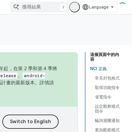
/
這個頁面中的內
容
，在第 2 季和第 4 季將
NCI 定義
release
。
android-
常見封包格式
始碼計畫的最新版本。詳情請
取得功能指令
省電指令
設定觀察模式
指令
輪詢迴圈通知
查詢觀察模式