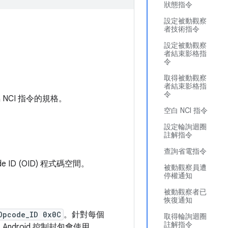
狀態指令
設定被動觀察
者技術指令
設定被動觀察
者結束影格指
令
取得被動觀察
者結束影格指
令
專屬 NCI 指令的規格。
空白 NCI 指令
設定輪詢迴圈
註解指令
查詢省電指令
ode ID (OID) 程式碼空間。
被動觀察員遭
停權通知
被動觀察者已
恢復通知
Opcode_ID 0x0C
。針對每個
取得輪詢迴圈
註解指令
。Android 控制封包會使用