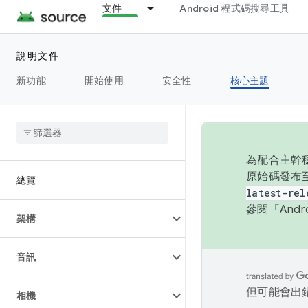
文件
Android 程式碼搜尋工具
說明文件
新功能
開始使用
安全性
核心主題
為配合主幹穩
原始碼發布至
總覽
latest-rel
參閱「
And
架構
音訊
但可能會出
相機