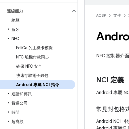
連線能力
AOSP
文件
總覽
藍牙
Andr
NFC
Feli
Ca 的主機卡模擬
NFC 控制器介面 
NFC 離機付款同步
確保 NFC 安全
快速存取電子錢包
NCI 定義
Android 專屬 NCI 指令
Android 專屬 
通話和傳訊
貨運公司
常見封包格
時間
Android N
超寬頻
Android 專