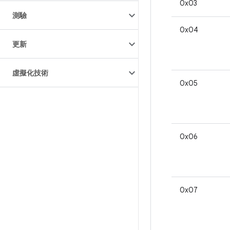
0x03
測驗
0x04
更新
虛擬化技術
0x05
0x06
0x07