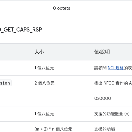
0 octets
D
_
GET
_
CAPS
_
RSP
大小
值/說明
1 個八位元
請參閱
NCI 規格
的表
rsion
2 個八位元
指出 NFCC 實作的 A
0x0000
1 個八位元
支援的功能數量 (n)
(m + 2) * n 個八位元
支援的功能