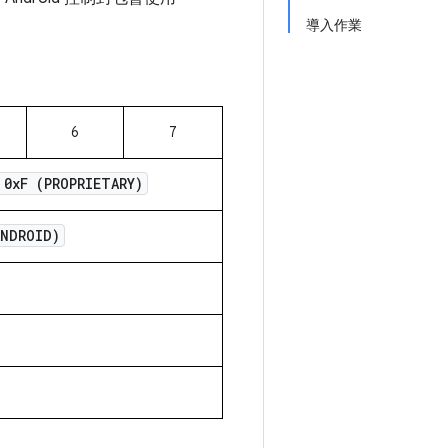
導入作業
6
7
 0x
F (PROPRIETARY)
ANDROID)