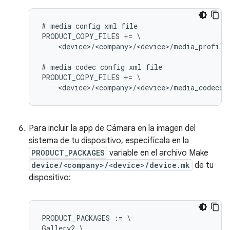
# media config xml file

PRODUCT_COPY_FILES += \

    <device>/<company>/<device>/media_profile
# media codec config xml file

PRODUCT_COPY_FILES += \

Para incluir la app de Cámara en la imagen del
sistema de tu dispositivo, especifícala en la
PRODUCT_PACKAGES
variable en el archivo Make
device/<company>/<device>/device.mk
de tu
dispositivo:
PRODUCT_PACKAGES := \

Gallery2 \
