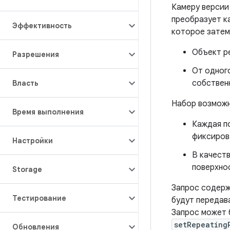
Камеру версии
преобразует к
Эффективность
которое затем
Объект р
Разрешения
От одног
собствен
Власть
Набор возможн
Время выполнения
Каждая п
фиксиров
Настройки
В качест
поверхнос
Storage
Запрос содерж
Тестирование
будут передав
Запрос может
setRepeating
Обновления