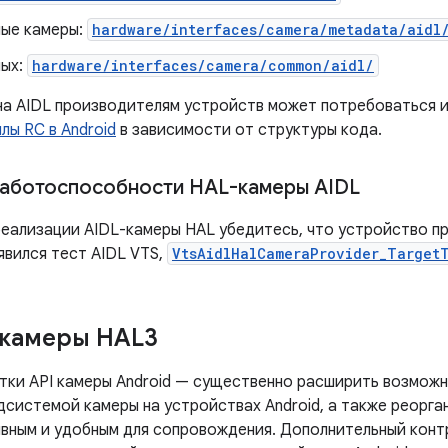
ые камеры:
hardware/interfaces/camera/metadata/aidl
ных:
hardware/interfaces/camera/common/aidl/
на AIDL производителям устройств может потребоваться 
йлы RC в Android
в зависимости от структуры кода.
аботоспособности HAL-камеры AIDL
реализации AIDL-камеры HAL убедитесь, что устройство пр
оявился тест AIDL VTS,
VtsAidlHalCameraProvider_Target
 камеры HAL3
тки API камеры Android — существенно расширить возмож
системой камеры на устройствах Android, а также реорган
вным и удобным для сопровождения. Дополнительный конт