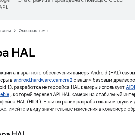
Эта страница переведена с помощью
Cloud
 API
.
тация
Основные темы
ра HAL
акции аппаратного обеспечения камеры Android (HAL) связ
меры в
android.hardware.camera2
с вашим базовым драйверо
roid 13, разработка интерфейса HAL камеры использует
AID
reble
, который перевел API HAL камеры на стабильный инт
рфейса HAL (HIDL). Если вы ранее разрабатывали модуль и
ниже, имейте в виду значительные изменения в конвейере о
ера HAL