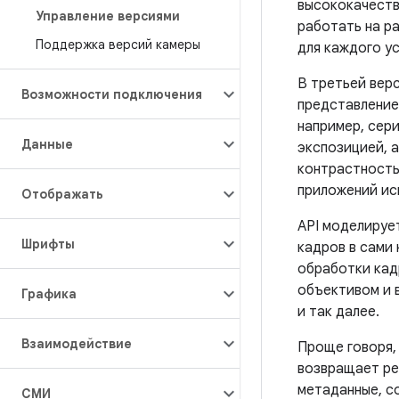
высококачеств
Управление версиями
работать на р
Поддержка версий камеры
для каждого у
В третьей вер
Возможности подключения
представление
например, сер
Данные
экспозицией, 
контрастность
приложений ис
Отображать
API моделируе
Шрифты
кадров в сами
обработки кад
объективом и 
Графика
и так далее.
Взаимодействие
Проще говоря,
возвращает ре
метаданные, с
СМИ