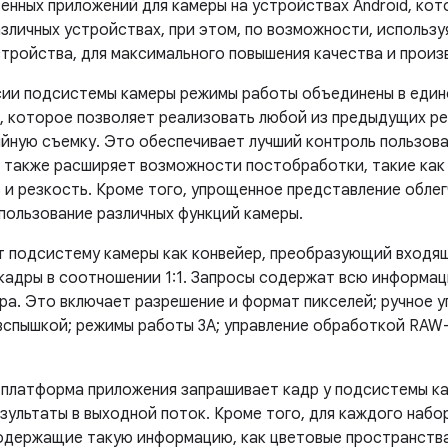
енных приложений для камеры на устройствах Android, ко
азличных устройствах, при этом, по возможности, использ
стройства, для максимального повышения качества и прои
сии подсистемы камеры режимы работы объединены в еди
, которое позволяет реализовать любой из предыдущих реж
ийную съемку. Это обеспечивает лучший контроль пользов
а также расширяет возможности постобработки, такие как
 и резкость. Кроме того, упрощенное представление обле
пользование различных функций камеры.
т подсистему камеры как конвейер, преобразующий входящ
 кадры в соотношении 1:1. Запросы содержат всю информац
ра. Это включает разрешение и формат пикселей; ручное у
вспышкой; режимы работы 3A; управление обработкой RAW
 платформа приложения запрашивает кадр у подсистемы к
зультаты в выходной поток. Кроме того, для каждого набо
одержащие такую ​​информацию, как цветовые пространства