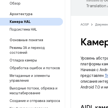
Обзор
Translation
Архитектура
Камера HAL
AOSP
Докумен
Подсистема HAL
Каме
Основные понятия
Режимы 3А и переход
состояний
Уровень абстр
Отладка камеры
платформы ка
Обработка ошибок и потоков
Начиная с And
представлен
T
Метаданные и элементы
управления
описания инте
Android 7.0 и 
Выходные потоки
,
обрезка и
масштабирование
Создание и отправка запроса
AIDL кам