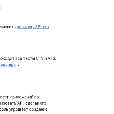
/
изменить
политику SELinux
оходит все тесты CTS и VTS.
Test.cpp
.
ности приложений по
изовать API, сделав его
роль упрощает создание