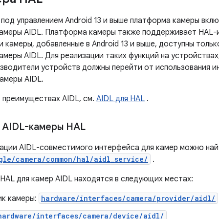
 под управлением Android 13 и выше платформа камеры вкл
амеры AIDL. Платформа камеры также поддерживает HAL-
 камеры, добавленные в Android 13 и выше, доступны толь
амеры AIDL. Для реализации таких функций на устройствах
оизводители устройств должны перейти от использования и
амеры AIDL.
о преимуществах AIDL, см.
AIDL для HAL
.
 AIDL-камеры HAL
ации AIDL-совместимого интерфейса для камер можно най
gle/camera/common/hal/aidl_service/
.
HAL для камер AIDL находятся в следующих местах:
к камеры:
hardware/interfaces/camera/provider/aidl/
hardware/interfaces/camera/device/aidl/