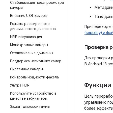
Стабилизация предпросмотра
Метаданн
камеры
Внешние USB-камеры
Типы дан
Режимы расширенного
При переходе 
динамического диапазона
(sepolicy) и фа
HEIF-визуализация
Монохромные камеры
Проверка р
Отслеживание движения
Для проверки 
Поддержка нескольких камер
В Android 13 п
Системные камеры
Контроль мощности факела
Функции
Ультра HDR
Используйте устройство в
Цель перерабо
качестве веб-камеры
управлению под
Захват широкой гаммы
более эффекти