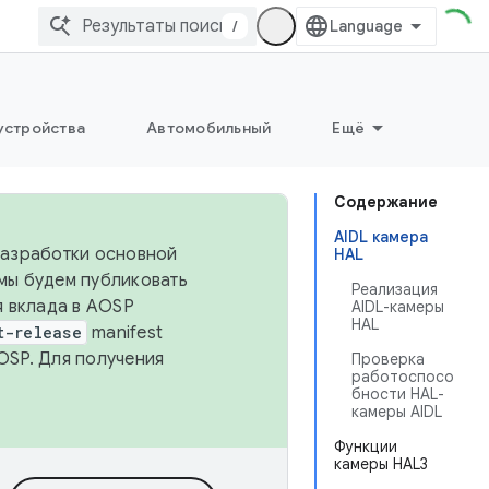
/
устройства
Автомобильный
Ещё
Содержание
AIDL камера
 разработки основной
HAL
 мы будем публиковать
Реализация
я вклада в AOSP
AIDL-камеры
HAL
t-release
manifest
OSP. Для получения
Проверка
работоспосо
бности HAL-
камеры AIDL
Функции
камеры HAL3