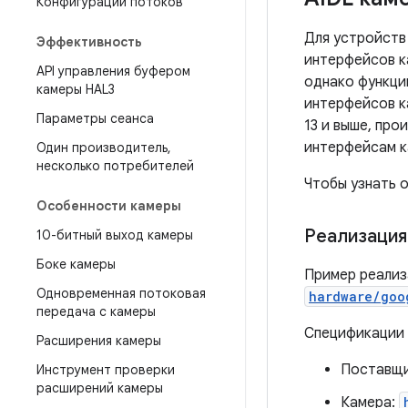
Конфигурации потоков
Для устройств
Эффективность
интерфейсов к
API управления буфером
однако функции
камеры HAL3
интерфейсов к
Параметры сеанса
13 и выше, пр
интерфейсам к
Один производитель
,
несколько потребителей
Чтобы узнать 
Особенности камеры
Реализация
10-битный выход камеры
Боке камеры
Пример реализ
Одновременная потоковая
hardware/goo
передача с камеры
Спецификации 
Расширения камеры
Поставщи
Инструмент проверки
расширений камеры
Камера: