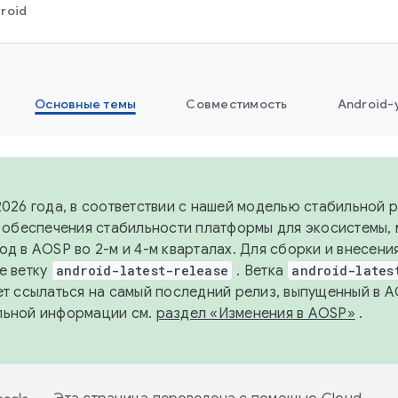
roid
Основные темы
Совместимость
Android-
2026 года, в соответствии с нашей моделью стабильной
я обеспечения стабильности платформы для экосистемы,
од в AOSP во 2-м и 4-м кварталах. Для сборки и внесени
е ветку
android-latest-release
. Ветка
android-lates
ет ссылаться на самый последний релиз, выпущенный в A
льной информации см.
раздел «Изменения в AOSP»
.