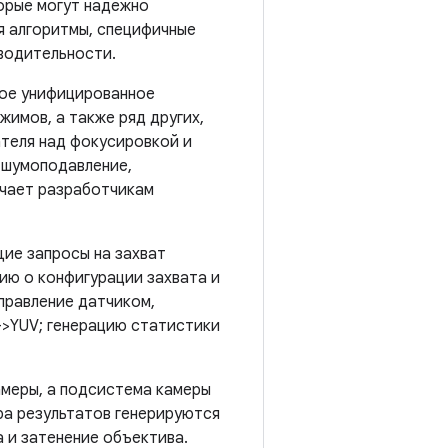
торые могут надежно
уя алгоритмы, специфичные
зводительности.
ное унифицированное
имов, а также ряд других,
ателя над фокусировкой и
 шумоподавление,
гчает разработчикам
ие запросы на захват
ию о конфигурации захвата и
правление датчиком,
->YUV; генерацию статистики
амеры, а подсистема камеры
ра результатов генерируются
 и затенение объектива.