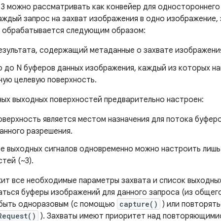
 3 можно рассматривать как конвейер для одностороннего 
аждый запрос на захват изображения в одно изображение, 
 обрабатывается следующим образом:
езультата, содержащий метаданные о захвате изображени
о до N буферов данных изображения, каждый из которых на
ную целевую поверхность.
ых выходных поверхностей предварительно настроен:
оверхность является местом назначения для потока буфер
анного разрешения.
ве выходных сигналов одновременно можно настроить лиш
тей (~3).
ит все необходимые параметры захвата и список выходных
аться буферы изображений для данного запроса (из общего
 быть одноразовым (с помощью
capture()
) или повторят
Request()
). Захваты имеют приоритет над повторяющими