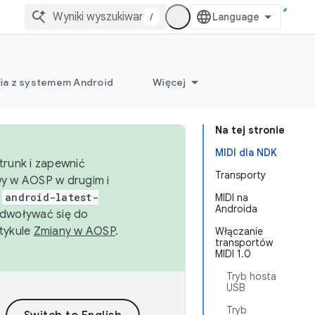
/
ia z systemem Android
Więcej
Na tej stronie
MIDI dla NDK
trunk i zapewnić
Transporty
wy w AOSP w drugim i
i
android-latest-
MIDI na
Androida
dwoływać się do
rtykule
Zmiany w AOSP
.
Włączanie
transportów
MIDI 1.0
Tryb hosta
USB
Tryb