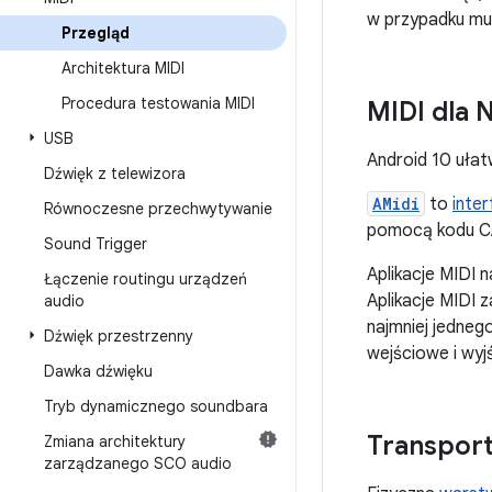
w przypadku muzy
Przegląd
Architektura MIDI
Procedura testowania MIDI
MIDI dla 
USB
Android 10 ułat
Dźwięk z telewizora
AMidi
to
inte
Równoczesne przechwytywanie
pomocą kodu C
Sound Trigger
Aplikacje MIDI 
Łączenie routingu urządzeń
Aplikacje MIDI 
audio
najmniej jedneg
Dźwięk przestrzenny
wejściowe i wyj
Dawka dźwięku
Tryb dynamicznego soundbara
Transpor
Zmiana architektury
zarządzanego SCO audio