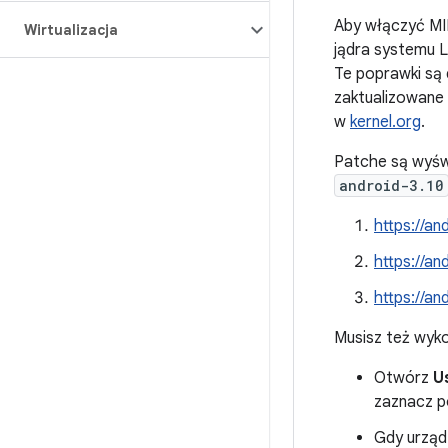
Aby włączyć MI
Wirtualizacja
jądra systemu L
Te poprawki są 
zaktualizowane
w
kernel.org
.
Patche są wyświ
android-3.10
https://a
https://a
https://a
Musisz też wyko
Otwórz
U
zaznacz p
Gdy urząd