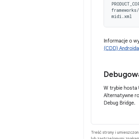
PRODUCT_COP
frameworks/
Informacje o wy
(CDD) Androida
Debugowa
W trybie hosta
Alternatywne ro
Debug Bridge.
Treść strony i umieszczo
lub zastrzeżonymi znakam