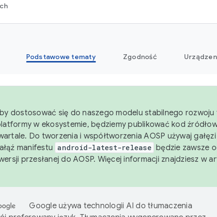
rch
Podstawowe tematy
Zgodność
Urządzen
aby dostosować się do naszego modelu stabilnego rozwoju 
platformy w ekosystemie, będziemy publikować kod źródło
artale. Do tworzenia i współtworzenia AOSP używaj gałęz
Gałąź manifestu
android-latest-release
będzie zawsze o
wersji przesłanej do AOSP. Więcej informacji znajdziesz w a
Google używa technologii AI do tłumaczenia