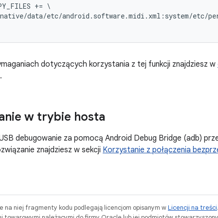
Y_FILES += \

native/data/etc/android.software.midi.xml:system/etc/per
maganiach dotyczących korzystania z tej funkcji znajdziesz w
.
nie w trybie hosta
 USB debugowanie za pomocą Android Debug Bridge (adb) prze
związanie znajdziesz w sekcji
Korzystanie z połączenia bezp
ne na niej fragmenty kodu podlegają licencjom opisanym w
Licencji na treści
i towarowymi należącymi do firmy Oracle lub jej podmiotów stowarzyszony