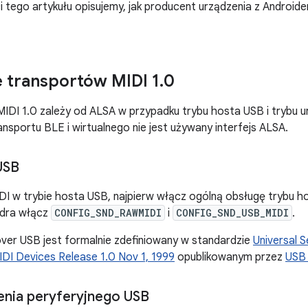
i tego artykułu opisujemy, jak producent urządzenia z Andro
 transportów MIDI 1
.
0
IDI 1.0 zależy od ALSA w przypadku trybu hosta USB i trybu u
nsportu BLE i wirtualnego nie jest używany interfejs ALSA.
USB
DI w trybie hosta USB, najpierw włącz ogólną obsługę trybu 
jądra włącz
CONFIG_SND_RAWMIDI
i
CONFIG_SND_USB_MIDI
.
ver USB jest formalnie zdefiniowany w standardzie
Universal S
MIDI Devices Release 1.0 Nov 1, 1999
opublikowanym przez
USB 
enia peryferyjnego USB