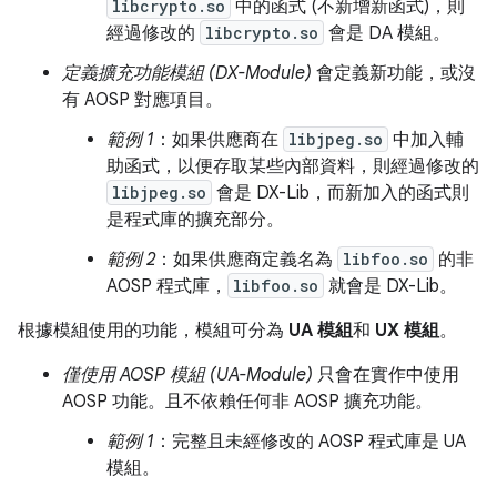
libcrypto.so
中的函式 (不新增新函式)，則
經過修改的
libcrypto.so
會是 DA 模組。
定義擴充功能模組 (DX-Module)
會定義新功能，或沒
有 AOSP 對應項目。
範例 1
：如果供應商在
libjpeg.so
中加入輔
助函式，以便存取某些內部資料，則經過修改的
libjpeg.so
會是 DX-Lib，而新加入的函式則
是程式庫的擴充部分。
範例 2
：如果供應商定義名為
libfoo.so
的非
AOSP 程式庫，
libfoo.so
就會是 DX-Lib。
根據模組使用的功能，模組可分為
UA 模組
和
UX 模組
。
僅使用 AOSP 模組 (UA-Module)
只會在實作中使用
AOSP 功能。且不依賴任何非 AOSP 擴充功能。
範例 1
：完整且未經修改的 AOSP 程式庫是 UA
模組。