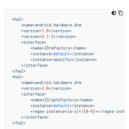
<
hal
>
<
name
>
android
.
hardware
.
drm
<
version
>
1.0
<
/
version
>
<
version
>
3.1
-
2
<
/
version
>
<
interface
>
<
name
>
IDrmFactory
<
/
name
>
<
instance
>
default
<
/
instance
>
<
instance
>
specific
<
/
instance
>
<
/
interface
>
<
/
hal
>
<
hal
>
<
name
>
android
.
hardware
.
drm
<
version
>
2.0
<
/
version
>
<
interface
>
<
name
>
ICryptoFactory
<
/
name
>
<
instance
>
default
<
/
instance
>
<
regex
-
instance
>
[
a
-
z
]
+/
[
0
-
9
]
+</
regex
-
insta
<
/
interface
>
<
/
hal
>