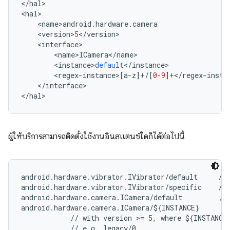
<
/
hal
>
<
hal
>
<
name
>
android
.
hardware
.
camera
<
version
>
5
<
/
version
>
<
interface
>
<
name
>
ICamera
<
/
name
>
<
instance
>
default
<
/
instance
>
<
regex
-
instance
>
[
a
-
z
]
+/
[
0
-
9
]
+</
regex
-
insta
<
/
interface
>
<
/
hal
>
ผู้ให้บริการสามารถติดตั้งใช้งานอินสแตนซ์ใดก็ได้ต่อไปนี้
android.hardware.vibrator.IVibrator/default     // 
android.hardware.vibrator.IVibrator/specific    // 
android.hardware.camera.ICamera/default         // 
android.hardware.camera.ICamera/${INSTANCE}

            // with version >= 5, where ${INSTANCE}