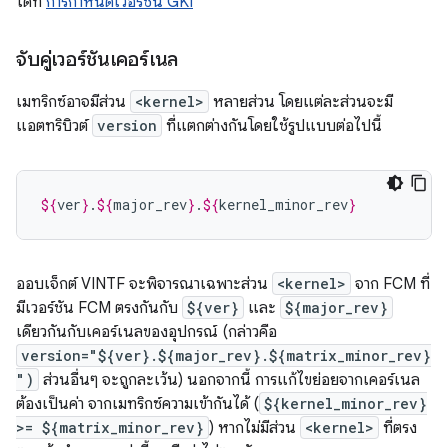
ได้ที่
การกำหนดเวอร์ชัน GKI
จับคู่เวอร์ชันเคอร์เนล
เมทริกซ์อาจมีส่วน
<kernel>
หลายส่วน โดยแต่ละส่วนจะมี
แอตทริบิวต์
version
ที่แตกต่างกันโดยใช้รูปแบบต่อไปนี้
${
ver
}
.
${
major_rev
}
.
${
kernel_minor_rev
}
ออบเจ็กต์ VINTF จะพิจารณาเฉพาะส่วน
<kernel>
จาก FCM ที่
มีเวอร์ชัน FCM ตรงกันกับ
${ver}
และ
${major_rev}
เดียวกันกับเคอร์เนลของอุปกรณ์ (กล่าวคือ
version="${ver}.${major_rev}.${matrix_minor_rev}
")
ส่วนอื่นๆ จะถูกละเว้น) นอกจากนี้ การแก้ไขย่อยจากเคอร์เนล
ต้องเป็นค่า จากเมทริกซ์ความเข้ากันได้ (
${kernel_minor_rev}
>= ${matrix_minor_rev}
) หากไม่มีส่วน
<kernel>
ที่ตรง