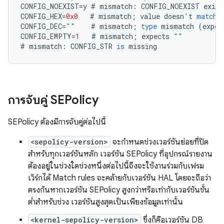
CONFIG_NOEXIST
=
y
#
mismatch
:
CONFIG_NOEXIST
exist
CONFIG_HEX
=
0x0
#
mismatch
;
value
doesn
'
t
match
CONFIG_DEC
=
""
#
mismatch
;
type
mismatch
(
expec
CONFIG_EMPTY
=
1
#
mismatch
;
expects
""
#
mismatch
:
CONFIG_STR
is
missing
การจับคู่ SEPolicy
SEPolicy ต้องมีการจับคู่ต่อไปนี้
<sepolicy-version>
จะกำหนดช่วงเวอร์ชันย่อยที่ปิด
สำหรับทุกเวอร์ชันหลัก เวอร์ชัน SEPolicy ที่อุปกรณ์รายงาน
ต้องอยู่ในช่วงใดช่วงหนึ่งต่อไปนี้จึงจะใช้งานร่วมกับเฟรม
เวิร์กได้ Match rules จะคล้ายกับเวอร์ชัน HAL โดยจะถือว่า
ตรงกันหากเวอร์ชัน SEPolicy สูงกว่าหรือเท่ากับเวอร์ชันขั้น
ต่ำสำหรับช่วง เวอร์ชันสูงสุดเป็นเพียงข้อมูลเท่านั้น
<kernel-sepolicy-version>
ซึ่งก็คือเวอร์ชัน DB