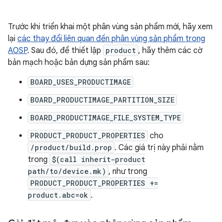
Trước khi triển khai một phân vùng sản phẩm mới, hãy xem
lại
các thay đổi liên quan đến phân vùng sản phẩm trong
AOSP
. Sau đó, để thiết lập
product
, hãy thêm các cờ
bản mạch hoặc bản dựng sản phẩm sau:
BOARD_USES_PRODUCTIMAGE
BOARD_PRODUCTIMAGE_PARTITION_SIZE
BOARD_PRODUCTIMAGE_FILE_SYSTEM_TYPE
PRODUCT_PRODUCT_PROPERTIES
cho
/product/build.prop
. Các giá trị này phải nằm
trong
$(call inherit-product
path/to/device.mk)
, như trong
PRODUCT_PRODUCT_PROPERTIES +=
product.abc=ok
.