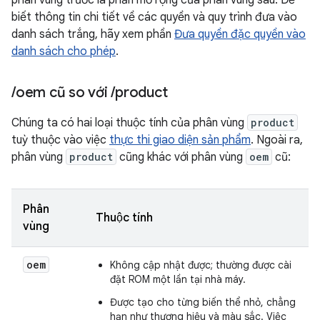
phân vùng trước là phần mở rộng của phân vùng sau. Để
biết thông tin chi tiết về các quyền và quy trình đưa vào
danh sách trắng, hãy xem phần
Đưa quyền đặc quyền vào
danh sách cho phép
.
/
oem cũ so với
/
product
Chúng ta có hai loại thuộc tính của phân vùng
product
tuỳ thuộc vào việc
thực thi giao diện sản phẩm
. Ngoài ra,
phân vùng
product
cũng khác với phân vùng
oem
cũ:
Phân
Thuộc tính
vùng
oem
Không cập nhật được; thường được cài
đặt ROM một lần tại nhà máy.
Được tạo cho từng biến thể nhỏ, chẳng
hạn như thương hiệu và màu sắc. Việc