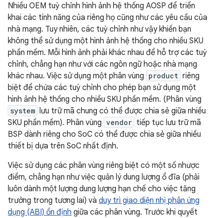
Nhiều OEM tuỳ chỉnh hình ảnh hệ thống AOSP để triển
khai các tính năng của riêng họ cũng như các yêu cầu của
nhà mạng. Tuy nhiên, các tuỳ chỉnh như vậy khiến bạn
không thể sử dụng một hình ảnh hệ thống cho nhiều SKU
phần mềm. Mỗi hình ảnh phải khác nhau để hỗ trợ các tuỳ
chỉnh, chẳng hạn như với các ngôn ngữ hoặc nhà mạng
khác nhau. Việc sử dụng một phân vùng
product
riêng
biệt để chứa các tuỳ chỉnh cho phép bạn sử dụng một
hình ảnh hệ thống cho nhiều SKU phần mềm. (Phân vùng
system
lưu trữ mã chung có thể được chia sẻ giữa nhiều
SKU phần mềm). Phân vùng
vendor
tiếp tục lưu trữ mã
BSP dành riêng cho SoC có thể được chia sẻ giữa nhiều
thiết bị dựa trên SoC nhất định.
Việc sử dụng các phân vùng riêng biệt có một số nhược
điểm, chẳng hạn như việc quản lý dung lượng ổ đĩa (phải
luôn dành một lượng dung lượng hạn chế cho việc tăng
trưởng trong tương lai) và
duy trì giao diện nhị phân ứng
dụng (ABI) ổn định
giữa các phân vùng. Trước khi quyết