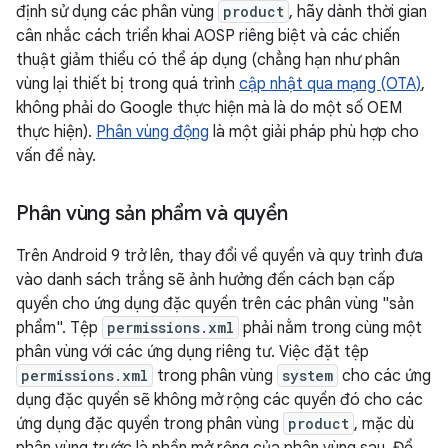
định sử dụng các phân vùng
product
, hãy dành thời gian
cân nhắc cách triển khai AOSP riêng biệt và các chiến
thuật giảm thiểu có thể áp dụng (chẳng hạn như phân
vùng lại thiết bị trong quá trình
cập nhật qua mạng (OTA)
,
không phải do Google thực hiện mà là do một số OEM
thực hiện).
Phân vùng động
là một giải pháp phù hợp cho
vấn đề này.
Phân vùng sản phẩm và quyền
Trên Android 9 trở lên, thay đổi về quyền và quy trình đưa
vào danh sách trắng sẽ ảnh hưởng đến cách bạn cấp
quyền cho ứng dụng đặc quyền trên các phân vùng "sản
phẩm". Tệp
permissions.xml
phải nằm trong cùng một
phân vùng với các ứng dụng riêng tư. Việc đặt tệp
permissions.xml
trong phân vùng
system
cho các ứng
dụng đặc quyền sẽ không mở rộng các quyền đó cho các
ứng dụng đặc quyền trong phân vùng
product
, mặc dù