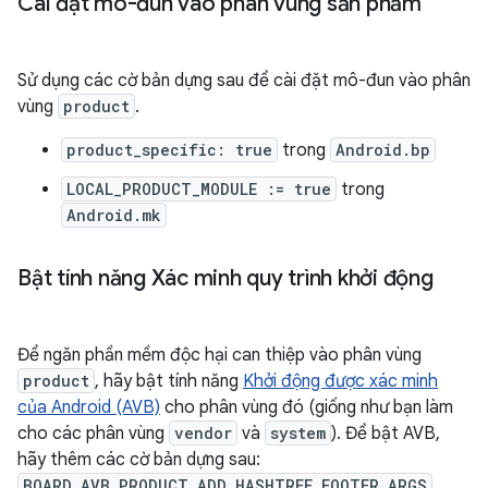
Cài đặt mô-đun vào phân vùng sản phẩm
Sử dụng các cờ bản dựng sau để cài đặt mô-đun vào phân
vùng
product
.
product_specific: true
trong
Android.bp
LOCAL_PRODUCT_MODULE := true
trong
Android.mk
Bật tính năng Xác minh quy trình khởi động
Để ngăn phần mềm độc hại can thiệp vào phân vùng
product
, hãy bật tính năng
Khởi động được xác minh
của Android (AVB)
cho phân vùng đó (giống như bạn làm
cho các phân vùng
vendor
và
system
). Để bật AVB,
hãy thêm các cờ bản dựng sau:
BOARD_AVB_PRODUCT_ADD_HASHTREE_FOOTER_ARGS
.