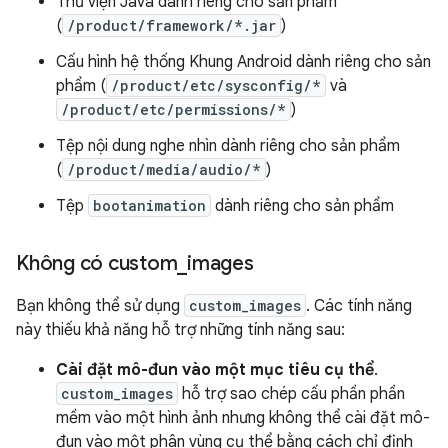
Thư viện Java dành riêng cho sản phẩm
(
/product/framework/*.jar
)
Cấu hình hệ thống Khung Android dành riêng cho sản
phẩm (
/product/etc/sysconfig/*
và
/product/etc/permissions/*
)
Tệp nội dung nghe nhìn dành riêng cho sản phẩm
(
/product/media/audio/*
)
Tệp
bootanimation
dành riêng cho sản phẩm
Không có custom
_
images
Bạn không thể sử dụng
custom_images
. Các tính năng
này thiếu khả năng hỗ trợ những tính năng sau:
Cài đặt mô-đun vào một mục tiêu cụ thể
.
custom_images
hỗ trợ sao chép cấu phần phần
mềm vào một hình ảnh nhưng không thể cài đặt mô-
đun vào một phân vùng cụ thể bằng cách chỉ định