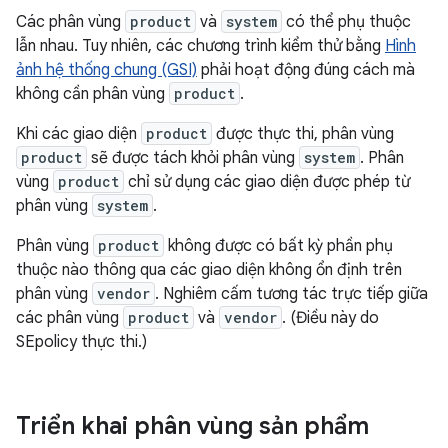
Các phân vùng
product
và
system
có thể phụ thuộc
lẫn nhau. Tuy nhiên, các chương trình kiểm thử bằng
Hình
ảnh hệ thống chung (GSI)
phải hoạt động đúng cách mà
không cần phân vùng
product
.
Khi các giao diện
product
được thực thi, phân vùng
product
sẽ được tách khỏi phân vùng
system
. Phân
vùng
product
chỉ sử dụng các giao diện được phép từ
phân vùng
system
.
Phân vùng
product
không được có bất kỳ phần phụ
thuộc nào thông qua các giao diện không ổn định trên
phân vùng
vendor
. Nghiêm cấm tương tác trực tiếp giữa
các phân vùng
product
và
vendor
. (Điều này do
SEpolicy thực thi.)
Triển khai phân vùng sản phẩm