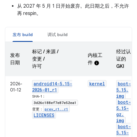
从 2027 年 5 月 1 日开始废弃。此日期之后，不允许
再 respin。
发布 build
调试 build
标记 / 来源 /
经过认
发布
内核工
变更 /
证的
日期
件
info
许可
GKI
android14-5
.
15-
kernel
boot-
2026-
2026-01
_
r1
5
.
15
.
01-12
img
SHA-1：
boot-
3d26c188ef7e87e52ea1
5
.
15-
prev
_
r1
.
.
r1
变更：
gz
.
LICENSES
img
boot-
5
.
15-