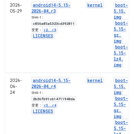
android14-5
.
15-
kernel
boot-
2026-
2026-04
_
r3
5
.
15
.
05-29
img
SHA-1：
boot-
c856a85a5323cd392811
5
.
15-
r2
.
.
r3
变更：
gz
.
LICENSES
img
boot-
5
.
15-
lz4
.
img
android14-5
.
15-
kernel
boot-
2026-
2026-04
_
r4
5
.
15
.
06-
img
24
SHA-1：
boot-
2b36fb91cb14711940da
5
.
15-
r3
.
.
r4
变更：
gz
.
LICENSES
img
boot-
5
.
15-