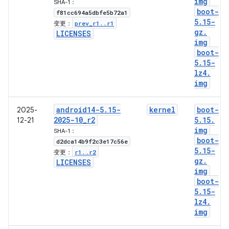
img
SHA-1：
boot-
f81cc694a5dbfe5b72a1
5
.
15-
prev
_
r1
.
.
r1
变更：
gz
.
LICENSES
img
boot-
5
.
15-
lz4
.
img
android14-5
.
15-
kernel
boot-
2025-
2025-10
_
r2
5
.
15
.
12-21
img
SHA-1：
boot-
d2dca14b9f2c3e17c56e
5
.
15-
r1
.
.
r2
变更：
gz
.
LICENSES
img
boot-
5
.
15-
lz4
.
img