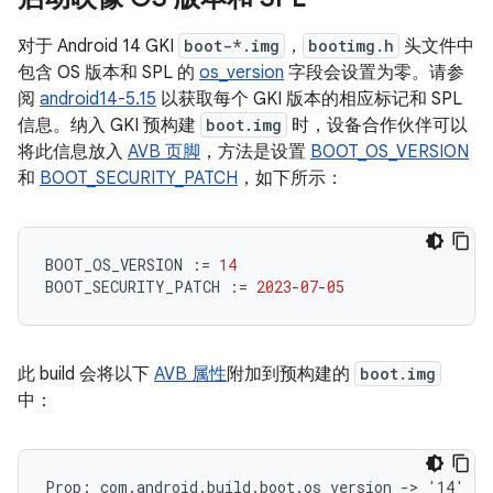
对于 Android 14 GKI
boot-*.img
，
bootimg.h
头文件中
包含 OS 版本和 SPL 的
os_version
字段会设置为零。请参
阅
android14-5.15
以获取每个 GKI 版本的相应标记和 SPL
信息。纳入 GKI 预构建
boot.img
时，设备合作伙伴可以
将此信息放入
AVB 页脚
，方法是设置
BOOT_OS_VERSION
和
BOOT_SECURITY_PATCH
，如下所示：
BOOT_OS_VERSION
:=
14
BOOT_SECURITY_PATCH
:=
2023
-
07
-
05
此 build 会将以下
AVB 属性
附加到预构建的
boot.img
中：
Prop: com.android.build.boot.os_version -> '14'
