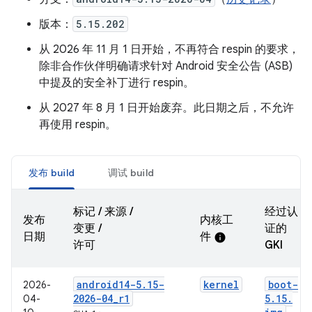
版本：
5.15.202
从 2026 年 11 月 1 日开始，不再符合 respin 的要求，
除非合作伙伴明确请求针对 Android 安全公告 (ASB)
中提及的安全补丁进行 respin。
从 2027 年 8 月 1 日开始废弃。此日期之后，不允许
再使用 respin。
发布 build
调试 build
标记 / 来源 /
经过认
发布
内核工
变更 /
证的
日期
件
info
许可
GKI
android14-5
.
15-
kernel
boot-
2026-
2026-04
_
r1
5
.
15
.
04-