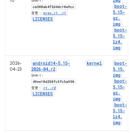
img
10
SHA-1：
boot-
ca308ab4f2d4dc10a9cc
5
.
15-
prev
_
r1
.
.
r1
变更：
gz
.
LICENSES
img
boot-
5
.
15-
lz4
.
img
android14-5
.
15-
kernel
boot-
2026-
2026-04
_
r2
5
.
15
.
04-23
img
SHA-1：
boot-
49ee18d250fc5fc5a930
5
.
15-
r1
.
.
r2
变更：
gz
.
LICENSES
img
boot-
5
.
15-
lz4
.
img