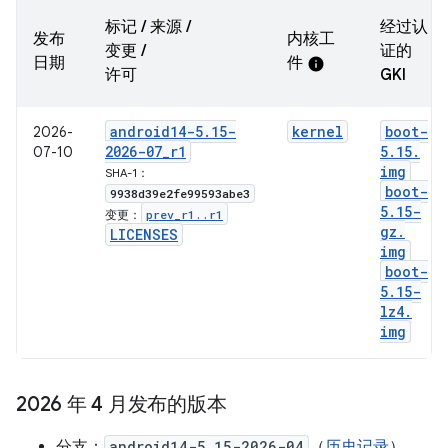
标记 / 来源 /
经过认
发布
内核工
变更 /
证的
日期
件
info
许可
GKI
android14-5
.
15-
kernel
boot-
2026-
2026-07
_
r1
5
.
15
.
07-10
img
SHA-1：
boot-
9938d39e2fe99593abe3
5
.
15-
prev
_
r1
.
.
r1
变更：
gz
.
LICENSES
img
boot-
5
.
15-
lz4
.
img
2026 年 4 月发布的版本
分支：
android14-5.15-2026-04
（
历史记录
）