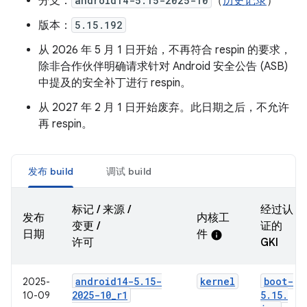
分支：
android14-5.15-2025-10
（
历史记录
）
版本：
5.15.192
从 2026 年 5 月 1 日开始，不再符合 respin 的要求，
除非合作伙伴明确请求针对 Android 安全公告 (ASB)
中提及的安全补丁进行 respin。
从 2027 年 2 月 1 日开始废弃。此日期之后，不允许
再 respin。
发布 build
调试 build
标记 / 来源 /
经过认
发布
内核工
变更 /
证的
日期
件
info
许可
GKI
android14-5
.
15-
kernel
boot-
2025-
2025-10
_
r1
5
.
15
.
10-09