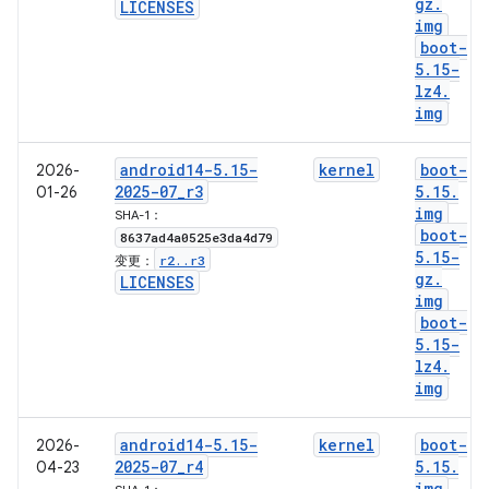
gz
.
LICENSES
img
boot-
5
.
15-
lz4
.
img
android14-5
.
15-
kernel
boot-
2026-
2025-07
_
r3
5
.
15
.
01-26
img
SHA-1：
boot-
8637ad4a0525e3da4d79
5
.
15-
r2
.
.
r3
变更：
gz
.
LICENSES
img
boot-
5
.
15-
lz4
.
img
android14-5
.
15-
kernel
boot-
2026-
2025-07
_
r4
5
.
15
.
04-23
img