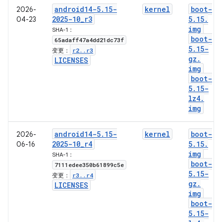
android14-5
.
15-
kernel
boot-
2026-
2025-10
_
r3
5
.
15
.
04-23
img
SHA-1：
boot-
65adaff47a4dd21dc73f
5
.
15-
r2
.
.
r3
变更：
gz
.
LICENSES
img
boot-
5
.
15-
lz4
.
img
android14-5
.
15-
kernel
boot-
2026-
2025-10
_
r4
5
.
15
.
06-16
img
SHA-1：
boot-
7111edee350b61899c5e
5
.
15-
r3
.
.
r4
变更：
gz
.
LICENSES
img
boot-
5
.
15-