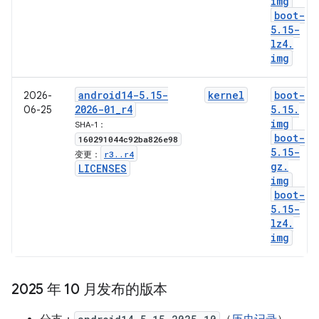
img
boot-
5
.
15-
lz4
.
img
android14-5
.
15-
kernel
boot-
2026-
2026-01
_
r4
5
.
15
.
06-25
img
SHA-1：
boot-
160291044c92ba826e98
5
.
15-
r3
.
.
r4
变更：
gz
.
LICENSES
img
boot-
5
.
15-
lz4
.
img
2025 年 10 月发布的版本