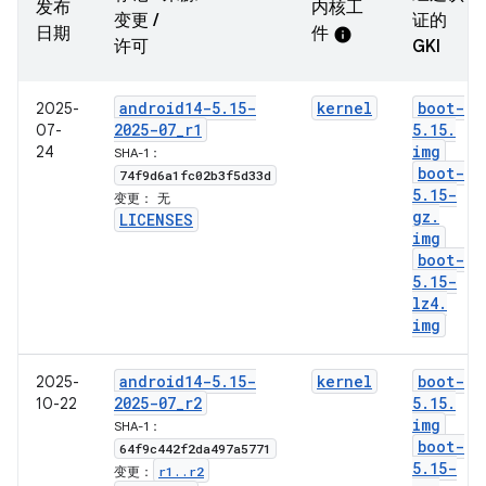
发布
内核工
变更 /
证的
日期
件
info
许可
GKI
android14-5
.
15-
kernel
boot-
2025-
2025-07
_
r1
5
.
15
.
07-
img
24
SHA-1：
boot-
74f9d6a1fc02b3f5d33d
5
.
15-
变更：
无
gz
.
LICENSES
img
boot-
5
.
15-
lz4
.
img
android14-5
.
15-
kernel
boot-
2025-
2025-07
_
r2
5
.
15
.
10-22
img
SHA-1：
boot-
64f9c442f2da497a5771
5
.
15-
r1
.
.
r2
变更：