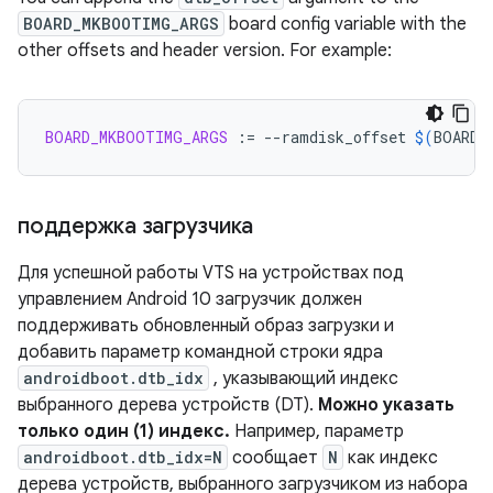
BOARD_MKBOOTIMG_ARGS
board config variable with the
other offsets and header version. For example:
BOARD_MKBOOTIMG_ARGS
:=
--ramdisk_offset
$(
BOARD_
поддержка загрузчика
Для успешной работы VTS на устройствах под
управлением Android 10 загрузчик должен
поддерживать обновленный образ загрузки и
добавить параметр командной строки ядра
androidboot.dtb_idx
, указывающий индекс
выбранного дерева устройств (DT).
Можно указать
только один (1) индекс.
Например, параметр
androidboot.dtb_idx=N
сообщает
N
как индекс
дерева устройств, выбранного загрузчиком из набора