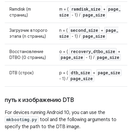
ramdisk
_
size
page
_
Ramdisk (m
m = (
+
size
page
_
size
страниц)
- 1) /
second
_
size
page
_
Загрузчик второго
n = (
+
size
page
_
size
этапа (n страниц)
- 1) /
recovery
_
dtbo
_
size
Восстановление
o = (
+
page
_
size
page
_
size
DTBO (0 страниц)
- 1) /
dtb
_
size
page
_
size
DTB (строк)
p = (
+
page
_
size
- 1) /
путь к изображению DTB
For devices running Android 10, you can use the
mkbootimg.py
tool and the following arguments to
specify the path to the DTB image.