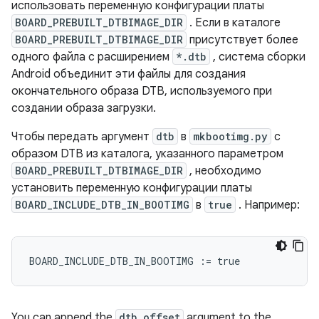
использовать переменную конфигурации платы
BOARD_PREBUILT_DTBIMAGE_DIR
. Если в каталоге
BOARD_PREBUILT_DTBIMAGE_DIR
присутствует более
одного файла с расширением
*.dtb
, система сборки
Android объединит эти файлы для создания
окончательного образа DTB, используемого при
создании образа загрузки.
Чтобы передать аргумент
dtb
в
mkbootimg.py
с
образом DTB из каталога, указанного параметром
BOARD_PREBUILT_DTBIMAGE_DIR
, необходимо
установить переменную конфигурации платы
BOARD_INCLUDE_DTB_IN_BOOTIMG
в
true
. Например:
BOARD_INCLUDE_DTB_IN_BOOTIMG
:=
true
You can append the
dtb_offset
argument to the