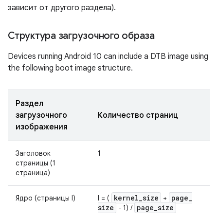
зависит от другого раздела).
Структура загрузочного образа
Devices running Android 10 can include a DTB image using
the following boot image structure.
Раздел
загрузочного
Количество страниц
изображения
Заголовок
1
страницы (1
страница)
kernel
_
size
page
_
Ядро (страницы l)
l = (
+
size
page
_
size
- 1) /