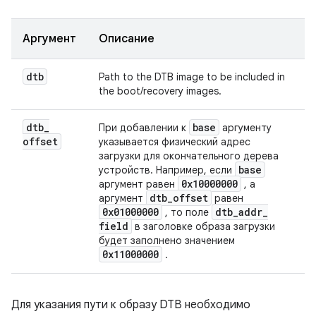
Аргумент
Описание
dtb
Path to the DTB image to be included in
the boot/recovery images.
dtb
_
base
При добавлении к
аргументу
offset
указывается физический адрес
загрузки для окончательного дерева
base
устройств. Например, если
0x10000000
аргумент равен
, а
dtb
_
offset
аргумент
равен
0x01000000
dtb
_
addr
_
, то поле
field
в заголовке образа загрузки
будет заполнено значением
0x11000000
.
Для указания пути к образу DTB необходимо