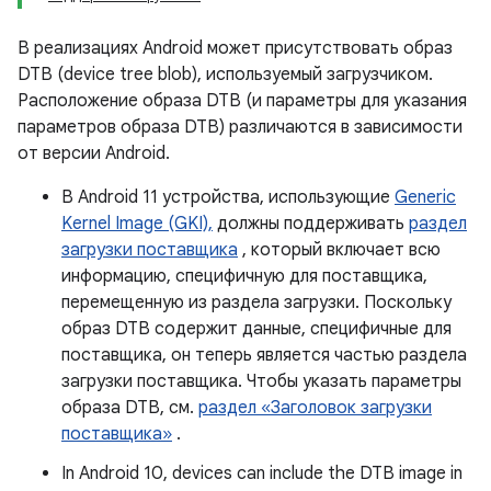
В реализациях Android может присутствовать образ
DTB (device tree blob), используемый загрузчиком.
Расположение образа DTB (и параметры для указания
параметров образа DTB) различаются в зависимости
от версии Android.
В Android 11 устройства, использующие
Generic
Kernel Image (GKI),
должны поддерживать
раздел
загрузки поставщика
, который включает всю
информацию, специфичную для поставщика,
перемещенную из раздела загрузки. Поскольку
образ DTB содержит данные, специфичные для
поставщика, он теперь является частью раздела
загрузки поставщика. Чтобы указать параметры
образа DTB, см.
раздел «Заголовок загрузки
поставщика»
.
In Android 10, devices can include the DTB image in