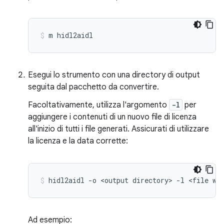
m
hidl2aidl
Esegui lo strumento con una directory di output
seguita dal pacchetto da convertire.
Facoltativamente, utilizza l'argomento
-l
per
aggiungere i contenuti di un nuovo file di licenza
all'inizio di tutti i file generati. Assicurati di utilizzare
la licenza e la data corrette:
hidl2aidl
-o
<output
directory>
-l
<file
wi
Ad esempio: