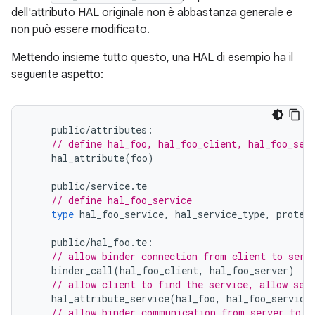
dell'attributo HAL originale non è abbastanza generale e
non può essere modificato.
Mettendo insieme tutto questo, una HAL di esempio ha il
seguente aspetto:
public
/
attributes
:
// define hal_foo, hal_foo_client, hal_foo_ser
hal_attribute
(
foo
)
public
/
service
.
te
// define hal_foo_service
type
hal_foo_service
,
hal_service_type
,
protec
public
/
hal_foo
.
te
:
// allow binder connection from client to serv
binder_call
(
hal_foo_client
,
hal_foo_server
)
// allow client to find the service, allow ser
hal_attribute_service
(
hal_foo
,
hal_foo_service
// allow binder communication from server to s