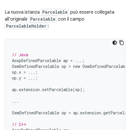
La nuova istanza
Parcelable
può essere collegata
all'originale
Parcelable
con il campo
ParcelableHolder
:
// Java
AospDefinedParcelable
ap
=
...;
OemDefinedParcelable
op
=
new
OemDefinedParcelable
op
.
x
=
...;
op
.
y
=
...;
ap
.
extension
.
setParcelable
(
op
);
...
OemDefinedParcelable
op
=
ap
.
extension
.
getParcelab
// C++