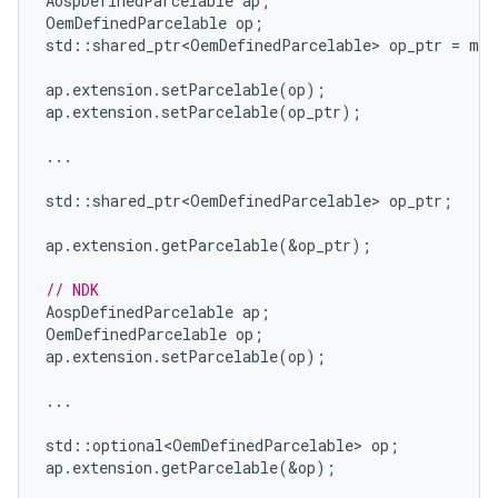
AospDefinedParcelable
ap
;
OemDefinedParcelable
op
;
std
::
shared_ptr<OemDefinedParcelable>
op_ptr
=
mak
ap
.
extension
.
setParcelable
(
op
);
ap
.
extension
.
setParcelable
(
op_ptr
);
...
std
::
shared_ptr<OemDefinedParcelable>
op_ptr
;
ap
.
extension
.
getParcelable
(
&
op_ptr
);
// NDK
AospDefinedParcelable
ap
;
OemDefinedParcelable
op
;
ap
.
extension
.
setParcelable
(
op
);
...
std
::
optional<OemDefinedParcelable>
op
;
ap
.
extension
.
getParcelable
(
&
op
);