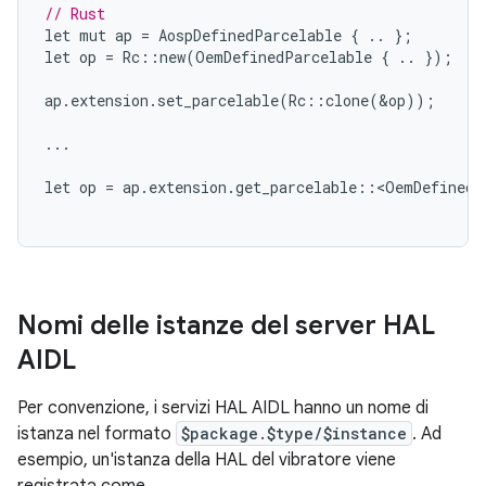
// Rust
let
mut
ap
=
AospDefinedParcelable
{
..
};
let
op
=
Rc
::
new
(
OemDefinedParcelable
{
..
});
ap
.
extension
.
set_parcelable
(
Rc
::
clone
(
&
op
));
...
let
op
=
ap
.
extension
.
get_parcelable
::
<
OemDefinedP
Nomi delle istanze del server HAL
AIDL
Per convenzione, i servizi HAL AIDL hanno un nome di
istanza nel formato
$package.$type/$instance
. Ad
esempio, un'istanza della HAL del vibratore viene