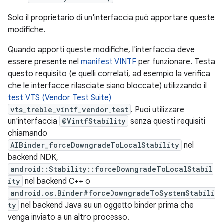
Solo il proprietario di un'interfaccia può apportare queste
modifiche.
Quando apporti queste modifiche, l'interfaccia deve
essere presente nel
manifest VINTF
per funzionare. Testa
questo requisito (e quelli correlati, ad esempio la verifica
che le interfacce rilasciate siano bloccate) utilizzando il
test VTS (Vendor Test Suite)
vts_treble_vintf_vendor_test
. Puoi utilizzare
un'interfaccia
@VintfStability
senza questi requisiti
chiamando
AIBinder_forceDowngradeToLocalStability
nel
backend NDK,
android::Stability::forceDowngradeToLocalStabil
ity
nel backend C++ o
android.os.Binder#forceDowngradeToSystemStabili
ty
nel backend Java su un oggetto binder prima che
venga inviato a un altro processo.