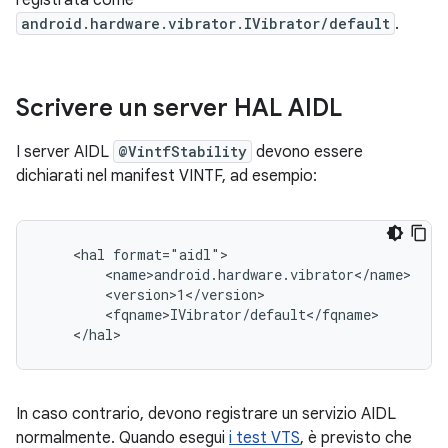
registrata come
android.hardware.vibrator.IVibrator/default
.
Scrivere un server HAL AIDL
I server AIDL
@VintfStability
devono essere
dichiarati nel manifest VINTF, ad esempio:
    <hal format="aidl">

        <name>android.hardware.vibrator</name>

        <version>1</version>

        <fqname>IVibrator/default</fqname>

In caso contrario, devono registrare un servizio AIDL
normalmente. Quando esegui
i test VTS
, è previsto che