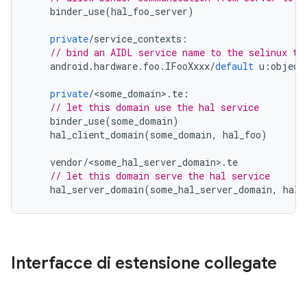
binder_use
(
hal_foo_server
)
private
/
service_contexts
:
// bind an AIDL service name to the selinux ty
android
.
hardware
.
foo
.
IFooXxxx
/
default
u
:
object
private
/
<
some_domain
>
.
te
:
// let this domain use the hal service
binder_use
(
some_domain
)
hal_client_domain
(
some_domain
,
hal_foo
)
vendor
/
<
some_hal_server_domain
>
.
te
// let this domain serve the hal service
hal_server_domain
(
some_hal_server_domain
,
hal_
Interfacce di estensione collegate