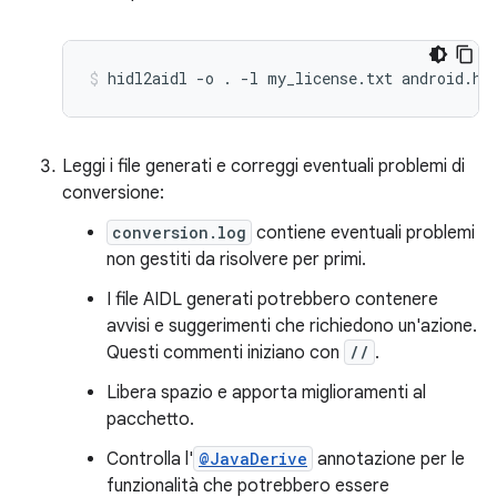
hidl2aidl
-o
.
-l
my_license.txt
android.ha
Leggi i file generati e correggi eventuali problemi di
conversione:
conversion.log
contiene eventuali problemi
non gestiti da risolvere per primi.
I file AIDL generati potrebbero contenere
avvisi e suggerimenti che richiedono un'azione.
Questi commenti iniziano con
//
.
Libera spazio e apporta miglioramenti al
pacchetto.
Controlla l'
@JavaDerive
annotazione per le
funzionalità che potrebbero essere