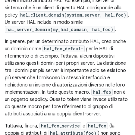
determinato attributo HAL. Ad esempio, il server di
sistema che è un client di questa HAL corrisponde alla
policy
hal_client_domain(system_server, hal_foo)
.
Un server HAL include in modo simile
hal_server_domain(my_hal_domain, hal_foo)
.
In genere, per un determinato attributo HAL, crea anche
un dominio come
hal_foo_default
per le HAL di
riferimento o di esempio. Tuttavia, alcuni dispositivi
utilizzano questi domini per i propri server. La distinzione
tra i domini per più server è importante solo se esistono
più server che forniscono la stessa interfaccia e
richiedono un insieme di autorizzazioni diverso nelle loro
implementazioni. In tutte queste macro,
hal_foo
non è
un oggetto sepolicy. Questo token viene invece utilizzato
da queste macro per fare riferimento al gruppo di
attributi associati a una coppia client-server.
Tuttavia, finora,
hal_foo_service
e
hal_foo
(la
coppia di attributi di
hal_attribute(foo)
) non sono