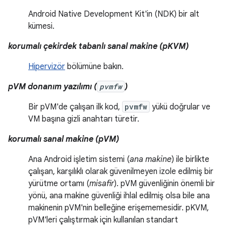
Android Native Development Kit'in (NDK) bir alt
kümesi.
korumalı çekirdek tabanlı sanal makine (pKVM)
Hipervizör
bölümüne bakın.
pVM donanım yazılımı (
pvmfw
)
Bir pVM'de çalışan ilk kod,
pvmfw
yükü doğrular ve
VM başına gizli anahtarı türetir.
korumalı sanal makine (pVM)
Ana Android işletim sistemi (
ana makine
) ile birlikte
çalışan, karşılıklı olarak güvenilmeyen izole edilmiş bir
yürütme ortamı (
misafir
). pVM güvenliğinin önemli bir
yönü, ana makine güvenliği ihlal edilmiş olsa bile ana
makinenin pVM'nin belleğine erişememesidir. pKVM,
pVM'leri çalıştırmak için kullanılan standart