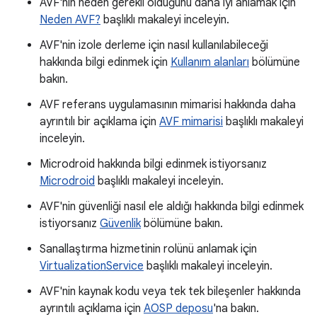
AVF'nin neden gerekli olduğunu daha iyi anlamak için
Neden AVF?
başlıklı makaleyi inceleyin.
AVF'nin izole derleme için nasıl kullanılabileceği
hakkında bilgi edinmek için
Kullanım alanları
bölümüne
bakın.
AVF referans uygulamasının mimarisi hakkında daha
ayrıntılı bir açıklama için
AVF mimarisi
başlıklı makaleyi
inceleyin.
Microdroid hakkında bilgi edinmek istiyorsanız
Microdroid
başlıklı makaleyi inceleyin.
AVF'nin güvenliği nasıl ele aldığı hakkında bilgi edinmek
istiyorsanız
Güvenlik
bölümüne bakın.
Sanallaştırma hizmetinin rolünü anlamak için
VirtualizationService
başlıklı makaleyi inceleyin.
AVF'nin kaynak kodu veya tek tek bileşenler hakkında
ayrıntılı açıklama için
AOSP deposu
'na bakın.