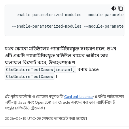
--enable-parameterized-modules
--module-parameter
--enable-parameterized-modules
--module-parameter
যখন কোনো মডিউলের প্যারামিটারযুক্ত সংস্করণ চলে, তখন
এটি একটি প্যারামিটারযুক্ত মডিউল নামের অধীনে তার
ফলাফল রিপোর্ট করে, উদাহরণস্বরূপ
CtsGestureTestCases[instant]
বনাম base
CtsGestureTestCases
।
এই পৃষ্ঠার কন্টেন্ট ও কোডের নমুনাগুলি
Content License
-এ বর্ণিত লাইসেন্সের
অধীনস্থ। Java এবং OpenJDK হল Oracle এবং/অথবা তার অ্যাফিলিয়েট
সংস্থার রেজিস্টার্ড ট্রেডমার্ক।
2026-06-18 UTC-তে শেষবার আপডেট করা হয়েছে।