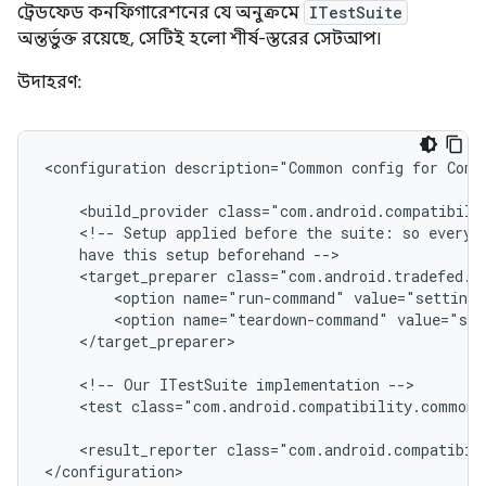
ট্রেডফেড কনফিগারেশনের যে অনুক্রমে
ITestSuite
অন্তর্ভুক্ত রয়েছে, সেটিই হলো শীর্ষ-স্তরের সেটআপ।
উদাহরণ:
<configuration
description="Common
config
for
Comp
<build_provider
class="com.android.compatibili
<!--
Setup
applied
before
the
suite:
so
everyt
have
this
setup
beforehand
<target_preparer
<option
name="run-command"
value="settings
<option
name="teardown-command"
value="set
</target_preparer>

<!--
Our
ITestSuite
implementation
<test
class="com.android.compatibility.common.
<result_reporter
class="com.android.compatibil