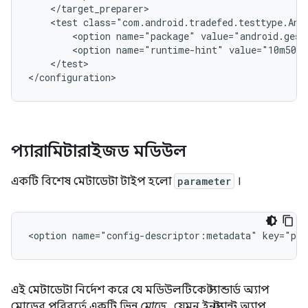
<test
class="com.android.tradefed.testtype.And
<option
name="package"
value="android.gest
<option
name="runtime-hint"
value="10m50s"
</test>

প্যারামিটারাইজড মডিউল
একটি বিশেষ মেটাডেটা টাইপ হলো
parameter
।
<option
name="config-descriptor:metadata"
key="par
এই মেটাডেটা নির্দেশ করে যে মডিউলটিকে স্ট্যান্ডার্ড অ্যাপ
মোডের পরিবর্তে একটি ভিন্ন
মোডে
, যেমন ইনস্ট্যান্ট অ্যাপ