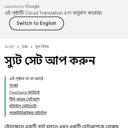
এই পৃষ্ঠাটি
Cloud Translation API
অনুবাদ করেছে।
AOSP
ডক্স
মূল বিষয়
স্যুট সেট আপ করুন
এই পৃষ্ঠায় যা যা আছে
সংজ্ঞা
ITestSuite কাঠামো
শীর্ষ-স্তরের সেটআপ
মডিউল মেটাডেটা
প্যারামিটারাইজড মডিউল
ট্রেডফেডে একটি
স্যুট
বলতে এমন একটি সেটআপকে বোঝায়