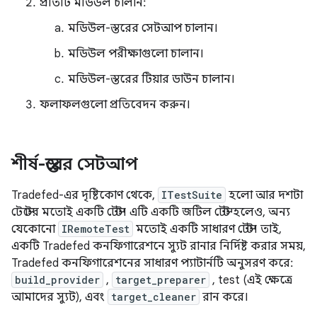
প্রতিটি মডিউল চালান:
মডিউল-স্তরের সেটআপ চালান।
মডিউল পরীক্ষাগুলো চালান।
মডিউল-স্তরের টিয়ার ডাউন চালান।
ফলাফলগুলো প্রতিবেদন করুন।
শীর্ষ-স্তরের সেটআপ
Tradefed-এর দৃষ্টিকোণ থেকে,
ITestSuite
হলো আর দশটা
টেস্টের মতোই একটি টেস্ট। এটি একটি জটিল টেস্ট হলেও, অন্য
যেকোনো
IRemoteTest
মতোই একটি সাধারণ টেস্ট। তাই,
একটি Tradefed কনফিগারেশনে স্যুট রানার নির্দিষ্ট করার সময়,
Tradefed কনফিগারেশনের সাধারণ প্যাটার্নটি অনুসরণ করে:
build_provider
,
target_preparer
, test (এই ক্ষেত্রে
আমাদের স্যুট), এবং
target_cleaner
রান করে।