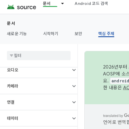
문서
Android 코드 검색
문서
새로운 기능
시작하기
보안
핵심 주제
개요
아키텍처
2026년부터
오디오
AOSP에 소
요.
androi
카메라
한 내용은
A
연결
데이터
언어로 번역합