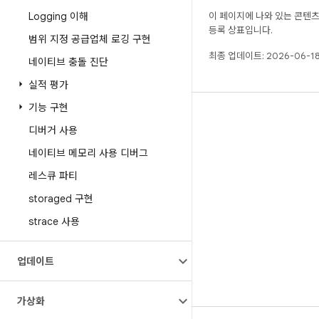
Logging 이해
이 페이지에 나와 있는 콘텐
등록 상표입니다.
범위 지정 공급업체 로깅 구현
최종 업데이트: 2026-06-18
네이티브 충돌 진단
실적 평가
기능 구현
빌드
디버거 사용
Android 저장소
네이티브 메모리 사용 디버그
요구사항
레스큐 파티
다운로드
storaged 구현
바이너리 미리보기
strace 사용
공장 출고 시 이미지
드라이버 바이너리
업데이트
GitHub
가상화