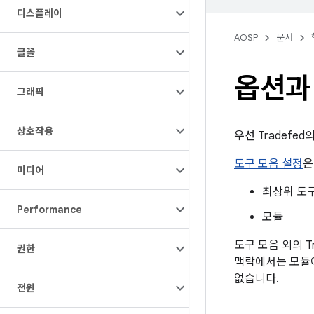
디스플레이
AOSP
문서
글꼴
옵션과
그래픽
상호작용
우선 Tradefed
도구 모음 설정
은
미디어
최상위 도
Performance
모듈
도구 모음 외의 
권한
맥락에서는 모듈이
없습니다.
전원