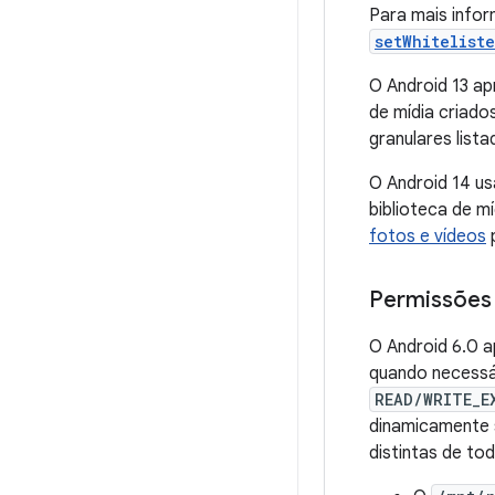
Para mais info
setWhitelist
O Android 13 ap
de mídia criado
granulares list
O Android 14 u
biblioteca de m
fotos e vídeos
p
Permissões
O Android 6.0 
quando necessá
READ/WRITE_E
dinamicamente s
distintas de t