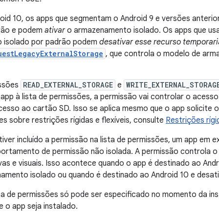
droid 10, os apps que segmentam o Android 9 e versões anter
drão e podem
ativar
o armazenamento isolado. Os apps que usa
 isolado por padrão podem
desativar esse recurso temporar
uestLegacyExternalStorage
, que controla o modelo de ar
ssões
READ_EXTERNAL_STORAGE
e
WRITE_EXTERNAL_STORAG
 app à lista de permissões, a permissão vai controlar o acesso
cesso ao cartão SD. Isso se aplica mesmo que o app solicite
s sobre restrições rígidas e flexíveis, consulte
Restrições rígi
 tiver incluído a permissão na lista de permissões, um app em
ortamento de permissão não isolada. A permissão controla o
vas e visuais. Isso acontece quando o app é destinado ao Andr
namento isolado ou quando é destinado ao Android 10 e desa
ta de permissões só pode ser especificado no momento da ins
e o app seja instalado.