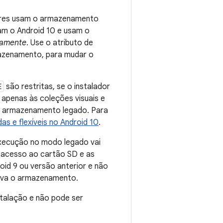
iores usam o armazenamento
m o Android 10 e usam o
iamente
. Use o atributo de
mazenamento, para mudar o
E
são restritas, se o instalador
 apenas às coleções visuais e
 o armazenamento legado. Para
das e flexíveis no Android 10
.
 execução no modo legado vai
 acesso ao cartão SD e as
oid 9 ou versão anterior e não
tiva o armazenamento.
talação e não pode ser