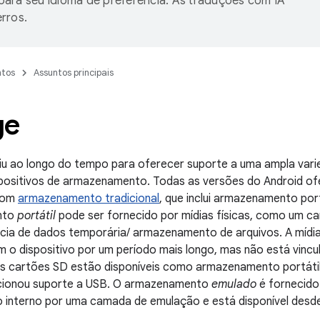
ara seu idioma de preferência. As traduções com IA
rros.
tos
Assuntos principais
ge
iu ao longo do tempo para oferecer suporte a uma ampla vari
spositivos de armazenamento. Todas as versões do Android o
 com
armazenamento tradicional
, que inclui armazenamento por
nto
portátil
pode ser fornecido por mídias físicas, como um c
cia de dados temporária/ armazenamento de arquivos. A mídia
o dispositivo por um período mais longo, mas não está vincu
Os cartões SD estão disponíveis como armazenamento portátil
icionou suporte a USB. O armazenamento
emulado
é fornecido
interno por uma camada de emulação e está disponível desde