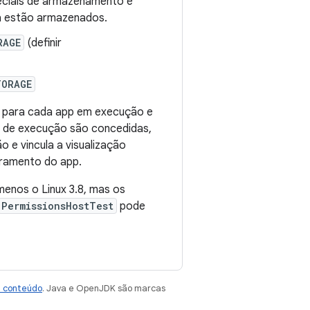
ciais de armazenamento e
a estão armazenados.
RAGE
(definir
TORAGE
 para cada app em execução e
es de execução são concedidas,
e vincula a visualização
rramento do app.
enos o Linux 3.8, mas os
PermissionsHostTest
pode
e conteúdo
. Java e OpenJDK são marcas