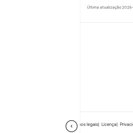
Última atualização 2026
CRIAR
Repositório do Android
Requisitos
Como fazer o download
Visualizar códigos binários
Imagens de fábrica
Códigos binários do driver
GitHub
Sobre o Android
Comunidade
Termos legais
Licença
Privac