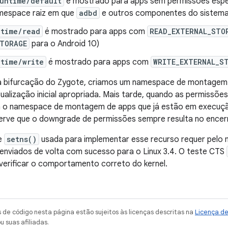
untime/default
é mostrado para apps sem permissões espe
mespace raiz em que
adbd
e outros componentes do sistem
ntime/read
é mostrado para apps com
READ_EXTERNAL_STO
STORAGE
para o Android 10)
time/write
é mostrado para apps com
WRITE_EXTERNAL_S
 bifurcação do Zygote, criamos um namespace de montagem
sualização inicial apropriada. Mais tarde, quando as permissõ
a o namespace de montagem de apps que já estão em execução 
serve que o downgrade de permissões sempre resulta no ence
de
setns()
usada para implementar esse recurso requer pelo m
enviados de volta com sucesso para o Linux 3.4. O teste CTS
verificar o comportamento correto do kernel.
de código nesta página estão sujeitos às licenças descritas na
Licença d
u suas afiliadas.