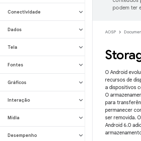
conteúdos p
podem ter e
Conectividade
Dados
AOSP
Documen
Tela
Stora
Fontes
O Android evolu
recursos de di
Gráficos
a dispositivos
O armazename
Interação
para transferên
permanecer com 
ser removida. 
Mídia
Android 6.0 ad
armazenamento 
Desempenho