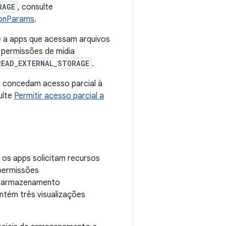
RAGE
, consulte
ionParams
.
e a apps que acessam arquivos
s permissões de mídia
READ_EXTERNAL_STORAGE
.
s concedam acesso parcial à
ulte
Permitir acesso parcial a
os apps solicitam recursos
permissões
de armazenamento
ntém três visualizações