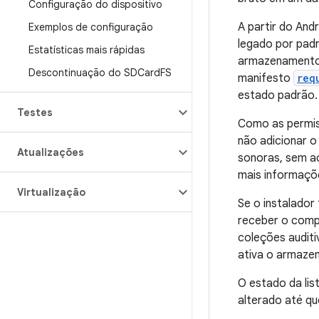
Configuração do dispositivo
A partir do An
Exemplos de configuração
legado por pa
Estatísticas mais rápidas
armazenamento
Descontinuação do SDCard
FS
manifesto
req
estado padrão.
Testes
Como as permi
não adicionar o
Atualizações
sonoras, sem a
mais informaçõe
Virtualização
Se o instalador
receber o comp
coleções auditi
ativa o armaze
O estado da lis
alterado até qu