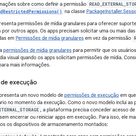
rmações sobre como definir a permissão
READ_EXTERNAL_STO
edRestrictedPermissions()
na classe
PackageInstaller.Sess
resenta permissões de mídia granulares para oferecer suport
s por outros apps. Os apps precisam solicitar uma ou mais da
adas em
Permissões de mídia granulares
em vez da permissão
sa
permissões de mídia granulares
para permitir que os usuário
ídia visual quando os apps solicitam permissões de mídia. Cons
ara mais informações.
 de execução
apresenta um novo modelo de
permissões de execução
em que 
rio no momento da execução. Como o novo modelo inclui as 
XTERNAL_STORAGE
, a plataforma precisa conceder acesso 
em encerrar ou reiniciar apps em execução. Para isso, ele ma
odos os dispositivos de armazenamento montados: