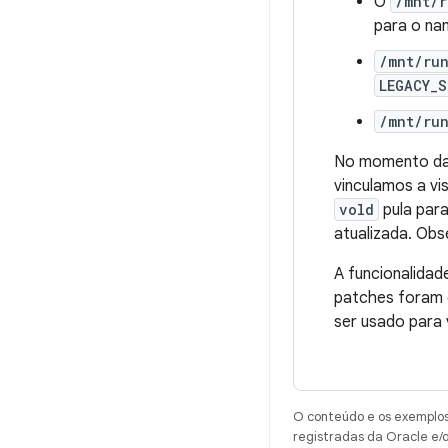
O
/mnt/r
para o na
/mnt/ru
LEGACY_
/mnt/run
No momento da
vinculamos a vi
vold
pula par
atualizada. Ob
A funcionalida
patches foram 
ser usado para 
O conteúdo e os exemplos 
registradas da Oracle e/o