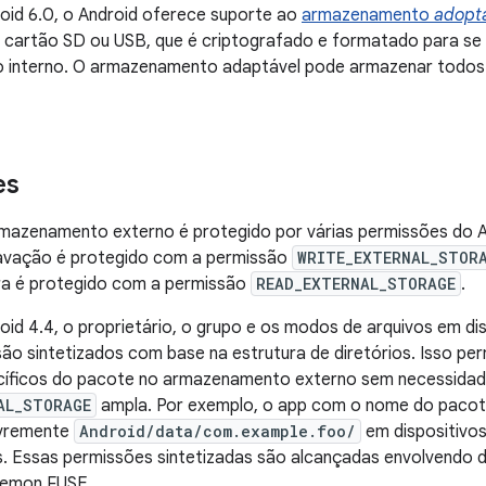
roid 6.0, o Android oferece suporte ao
armazenamento
adopt
m cartão SD ou USB, que é criptografado e formatado para 
interno. O armazenamento adaptável pode armazenar todos 
es
azenamento externo é protegido por várias permissões do And
avação é protegido com a permissão
WRITE_EXTERNAL_STOR
ura é protegido com a permissão
READ_EXTERNAL_STORAGE
.
roid 4.4, o proprietário, o grupo e os modos de arquivos em 
ão sintetizados com base na estrutura de diretórios. Isso pe
ecíficos do pacote no armazenamento externo sem necessidad
AL_STORAGE
ampla. Por exemplo, o app com o nome do paco
ivremente
Android/data/com.example.foo/
em dispositivo
. Essas permissões sintetizadas são alcançadas envolvendo 
aemon FUSE.