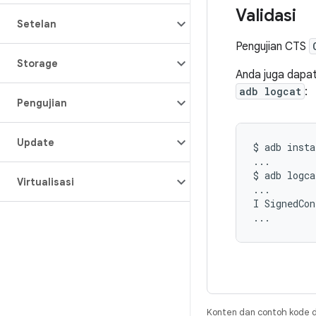
Validasi
Setelan
Pengujian CTS
Storage
Anda juga dapat
adb logcat
:
Pengujian
Update
$
adb
insta
...

$
adb
logca
Virtualisasi
...

I
SignedCon
Konten dan contoh kode d