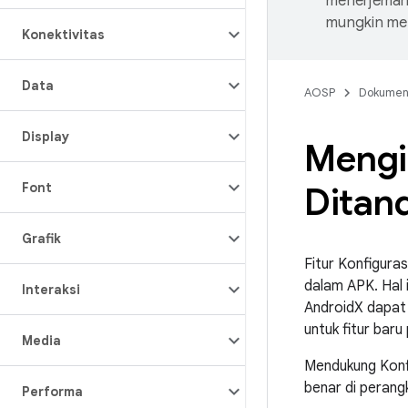
menerjemahk
mungkin me
Konektivitas
Data
AOSP
Dokume
Display
Mengi
Font
Ditan
Grafik
Fitur Konfigur
dalam APK. Hal 
Interaksi
AndroidX dapat
untuk fitur baru 
Media
Mendukung Konf
benar di peran
Performa