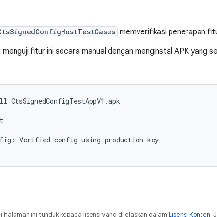
CtsSignedConfigHostTestCases
memverifikasi penerapan fitu
 menguji fitur ini secara manual dengan menginstal APK yang 
ll
CtsSignedConfigTestAppV1.apk

t

fig:
Verified
config
using
production
key

i halaman ini tunduk kepada lisensi yang dijelaskan dalam
Lisensi Konten
. 