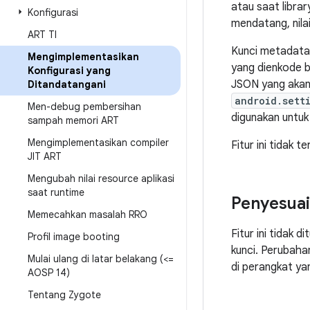
atau saat libra
Konfigurasi
mendatang, nilai
ART TI
Kunci metadat
Mengimplementasikan
yang dienkode b
Konfigurasi yang
JSON yang akan 
Ditandatangani
android.sett
Men-debug pembersihan
digunakan untuk 
sampah memori ART
Mengimplementasikan compiler
Fitur ini tidak t
JIT ART
Mengubah nilai resource aplikasi
saat runtime
Penyesua
Memecahkan masalah RRO
Fitur ini tidak 
Profil image booting
kunci. Perubaha
Mulai ulang di latar belakang (<=
di perangkat y
AOSP 14)
Tentang Zygote