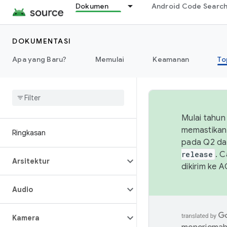
Dokumen
Android Code Searc
DOKUMENTASI
Apa yang Baru?
Memulai
Keamanan
To
Mulai tahun
memastikan 
Ringkasan
pada Q2 da
release
. 
Arsitektur
dikirim ke 
Audio
Kamera