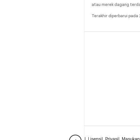
atau merek dagang terdaft
Terakhir diperbarui pad
BUILD
Repositori Android
Persyaratan
Mendownload
Pratinjau biner
Setelan pabrik
Biner driver
GitHub
Tentang Android
Komunitas
Hukum
Lisensi
Privasi
Masukan 