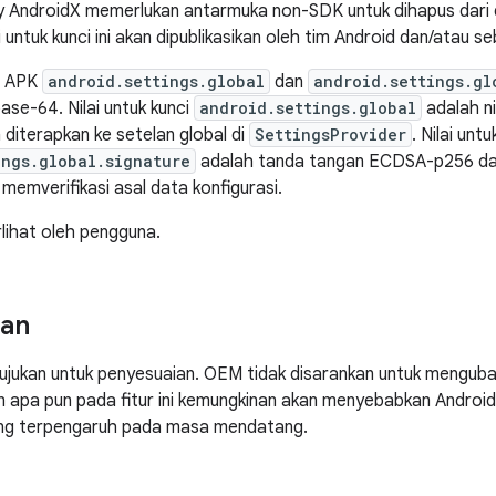
ry AndroidX memerlukan antarmuka non-SDK untuk dihapus dari 
 untuk kunci ini akan dipublikasikan oleh tim Android dan/atau s
a APK
android.settings.global
dan
android.settings.gl
ase-64. Nilai untuk kunci
android.settings.global
adalah ni
diterapkan ke setelan global di
SettingsProvider
. Nilai untu
ings.global.signature
adalah tanda tangan ECDSA-p256 dar
memverifikasi asal data konfigurasi.
erlihat oleh pengguna.
ian
ditujukan untuk penyesuaian. OEM tidak disarankan untuk menguba
n apa pun pada fitur ini kemungkinan akan menyebabkan Android
ang terpengaruh pada masa mendatang.