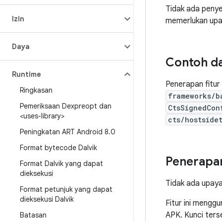
Tidak ada penyes
Izin
memerlukan upa
Daya
Contoh d
Runtime
Penerapan fitur 
Ringkasan
frameworks/b
Pemeriksaan Dexpreopt dan
CtsSignedCon
<uses-library>
cts/hostside
Peningkatan ART Android 8
.
0
Format bytecode Dalvik
Penerapa
Format Dalvik yang dapat
dieksekusi
Tidak ada upaya
Format petunjuk yang dapat
dieksekusi Dalvik
Fitur ini mengg
APK. Kunci ter
Batasan