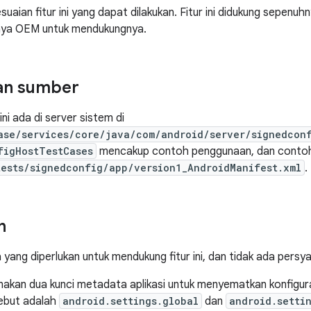
uaian fitur ini yang dapat dilakukan. Fitur ini didukung sepenuh
ya OEM untuk mendukungnya.
an sumber
ini ada di server sistem di
ase/services/core/java/com/android/server/signedcon
figHostTestCases
mencakup contoh penggunaan, dan contoh 
tests/signedconfig/app/version1_AndroidManifest.xml
.
n
 yang diperlukan untuk mendukung fitur ini, dan tidak ada pers
unakan dua kunci metadata aplikasi untuk menyematkan konfigur
sebut adalah
android.settings.global
dan
android.setti