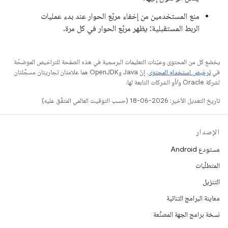
منع المستخدمين من إخفاء مربّع الحوار عند بدء عمليات
الربط المستقبلية: يظهر مربّع الحوار في كل مرة.
يخضع كل من المحتوى وعيّنات التعليمات البرمجية في هذه الصفحة للتراخيص الموضحّة
في
ترخيص استخدام المحتوى
. إنّ Java وOpenJDK هما علامتان تجاريتان مسجَّلتان
لشركة Oracle و/أو الشركات التابعة لها.
تاريخ التعديل الأخير: 2026-06-18 (حسب التوقيت العالمي المتفَّق عليه)
الإصدار
مستودع Android
المتطلّبات
التنزيل
معاينة البرامج الثنائية
نسخة برامج الجهة المصنِّعة