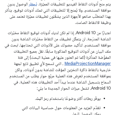
يتم منح أذونات التقاط الفيديو للتطبيقات المميّزة.
يُحظر
الوصول بدون
موافقة المستخدم، ولا يُمنح إلا للتطبيقات التي تملك أذونات توقيع. يتأثر
بهذا المتطلّب صانعو الأجهزة الذين يشغّلون تطبيقات مميّزة تعتمد على
وظيفة الالتقاط الصامت.
اعتبارًا من Android 10، إذا لم تكن لديك أذونات توقيع التقاط مخبّرات
الشاشة المدرَجة، لن يتمكّن تطبيقك من التقاط مخبّرات الشاشة بدون
موافقة المستخدم. لتأكيد حصولك على الأذونات التي تحتاجها، ابحث في
ملف البيان عن أذونات التوقيع المذكورة سابقًا. نقل جميع التطبيقات
المفوَّضة المتأثرة (كما تم العثور عليها في عملية البحث) إلى فئة
MediaProjectionManager
، التي تسمح لأي تطبيق تابع لجهة
خارجية بالتقاط ذاكرة التخزين المؤقت للشاشة بدون أذونات، ولكن
بموافقة المستخدم تعرِض هذه العملية مربّع حوار يطلب من المستخدم
السماح بتسجيل الشاشة عندما يبدأ أحد التطبيقات هذه العملية. في
Android 10، تشمل ميزات الحوار الجديدة ما يلي:
يوفّر ربطات أكثر وضوحًا باستخدام رمز
البث
.
تقدّم المزيد من المعلومات حول حساسية البيانات التي
يمكن الوصول إليها.