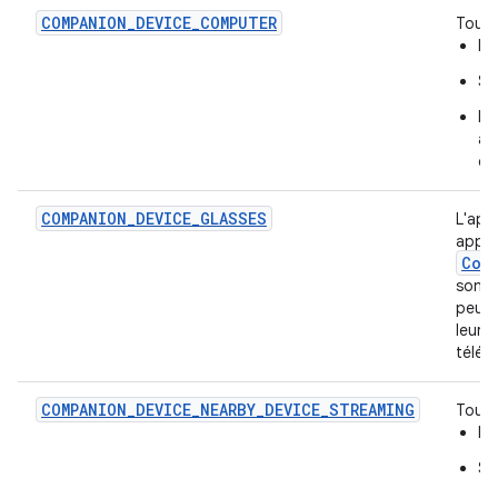
COMPANION_DEVICE_COMPUTER
Tous 
L'
Se
Pe
au
co
COMPANION_DEVICE_GLASSES
L'app
appare
Com
sont 
peuve
leur 
télép
COMPANION_DEVICE_NEARBY_DEVICE_STREAMING
Tous 
L'
Se