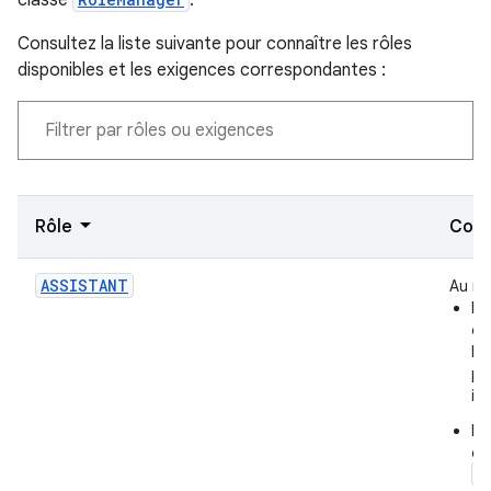
classe
.
Consultez la liste suivante pour connaître les rôles
disponibles et les exigences correspondantes :
Rôle
Cond
ASSISTANT
Au mo
L'
d'
l'
pa
in
L'
co
a