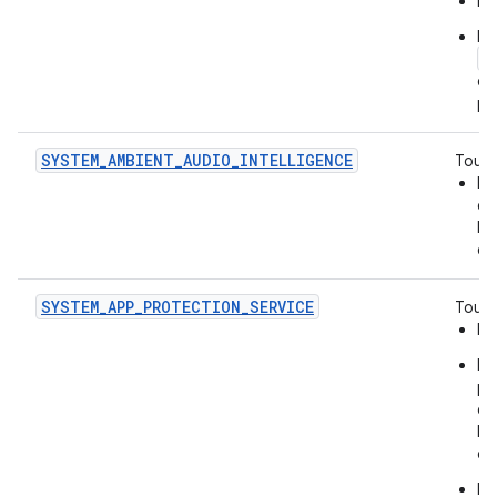
L'
L'
a
ef
pi
SYSTEM_AMBIENT_AUDIO_INTELLIGENCE
Tous 
Id
qu
l'
ch
SYSTEM_APP_PROTECTION_SERVICE
Tous 
L'
L'
po
en
le
d'
L'