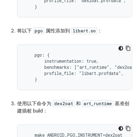
        profile_file: "dex2oat.profdata",

    }
将以下
pgo
属性添加到
libart.so
：
    pgo: {

        instrumentation: true,

        benchmarks: ["art_runtime", "dex2oat"
        profile_file: "libart.profdata",

    }
使用以下命令为
dex2oat
和
art_runtime
基准创
建插桩 build：
    make ANDROID_PGO_INSTRUMENT=dex2oat
