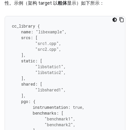
性。示例（架构 target 以
粗体
显示）如下所示：
cc_library
{
name
:
"libexample"
,
srcs
:
[
"src1.cpp"
,
"src2.cpp"
,
],
static
:
[
"libstatic1"
,
"libstatic2"
,
],
shared
:
[
"libshared1"
,
],
pgo
:
{
instrumentation
:
true
,
benchmarks
:
[
"benchmark1"
,
"benchmark2"
,