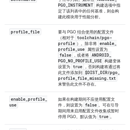
PGO
_
INSTRUMENT
构建选项中指
定了该列表中的任何基准，则会构
建此模块用于性能分析。
profile
_
file
要与 PGO 结合使用的配置文件
toolchain
/
pgo-
（相对于
profile
enable
_
）。除非将
profile
_
use
属性设置为
false
ANDROID
_
，
或者
将
PGO
_
NO
_
PROFILE
_
USE
构建变体
true
设置为
，否则构建将通过将
$DIST
_
DIR
/
pgo
_
此文件添加到
profile
_
file
_
missing
.
txt
来警告此文件不存在。
enable
_
profile
_
如果在构建期间不应使用配置文
use
false
件，则设置为
。可在引导
期间用来启用配置文件收集或暂时
true
停用 PGO。默认值为
。