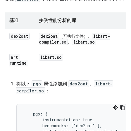
基准
接受性能分析的库
dex2oat
dex2oat
libart-
（可执行文件）、
compiler
.
so
libart
.
so
、
art
_
libart
.
so
runtime
将以下
pgo
属性添加到
dex2oat
、
libart-
compiler.so
：
    pgo: {

        instrumentation: true,

        benchmarks: ["dex2oat",],
