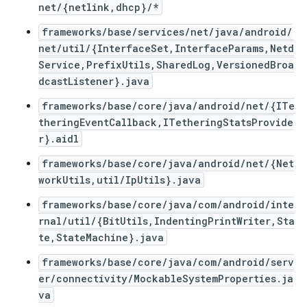
net/{netlink,dhcp}/*
frameworks/base/services/net/java/android/
net/util/{InterfaceSet,InterfaceParams,Netd
Service,PrefixUtils,SharedLog,VersionedBroa
dcastListener}.java
frameworks/base/core/java/android/net/{ITe
theringEventCallback,ITetheringStatsProvide
r}.aidl
frameworks/base/core/java/android/net/{Net
workUtils,util/IpUtils}.java
frameworks/base/core/java/com/android/inte
rnal/util/{BitUtils,IndentingPrintWriter,Sta
te,StateMachine}.java
frameworks/base/core/java/com/android/serv
er/connectivity/MockableSystemProperties.ja
va