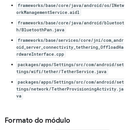
frameworks/base/core/java/android/os/INetw
orkManagementService.aidl
frameworks/base/core/java/android/bluetoot
h/BluetoothPan.java
frameworks/base/services/core/jni/com_andr
oid_server_connectivity_tethering_OffloadHa
rdwareInterface.cpp
packages/apps/Settings/src/com/android/set
tings/wifi/tether/TetherService.java
packages/apps/Settings/src/com/android/set
tings/network/TetherProvisioningActivity.ja
va
Formato do módulo