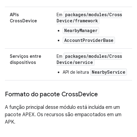
packages
/
modules
/
Cross
APIs
Em
Device
/
framework
CrossDevice
NearbyManager
AccountProviderBase
packages
/
modules
/
Cross
Serviços entre
Em
Device
/
service
dispositivos
NearbyService
API de leitura
Formato do pacote Cross
Device
A função principal desse módulo está incluída em um
pacote APEX. Os recursos são empacotados em um
APK.