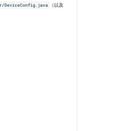
r/DeviceConfig.java
（以及