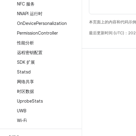
NFC 服务
NNAPI 运行时
本页面上的内容和代码示
On
Device
Personalization
Permission
Controller
最后更新时间 (UTC)：2026
性能分析
远程密钥配置
构建
SDK 扩展
Android 代码库
Statsd
要求
网络共享
下载
时区数据
预览二进制文件
Uprobe
Stats
出厂映像
UWB
驱动程序二进制文件
Wi-Fi
GitHub