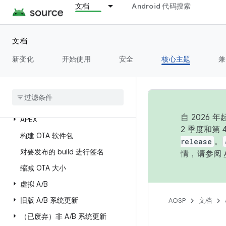
设置
文档
Android 代码搜索
Storage
文档
新变化
测试
开始使用
安全
核心主题
兼
版本更新记录
概览
自 202
APEX
2 季度和第
构建 OTA 软件包
release
。
对要发布的 build 进行签名
情，请参阅
缩减 OTA 大小
虚拟 A
/
B
旧版 A
/
B 系统更新
AOSP
文档
（已废弃）非 A
/
B 系统更新