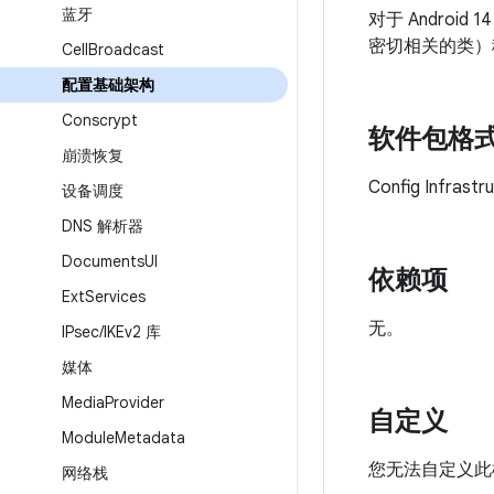
蓝牙
对于 Android
密切相关的类）
Cell
Broadcast
配置基础架构
Conscrypt
软件包格
崩溃恢复
Config Infras
设备调度
DNS 解析器
Documents
UI
依赖项
Ext
Services
无。
IPsec
/
IKEv2 库
媒体
Media
Provider
自定义
Module
Metadata
您无法自定义此
网络栈