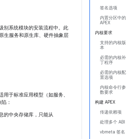
签名选项
内置分区中的
APEX
式，用于较低级别系统模块的安装流程中。此
内核要求
包括原生服务和原生库、硬件抽象层
支持的内核版
本
必需的内核补
丁程序
必需的内核配
置选项
内核命令行参
数要求
用）更新适用于标准应用模型（如服务、
缺陷：
构建 APEX
传递依赖项
信息的中央存储库，只能从
处理多个 ABI
vbmeta 签名