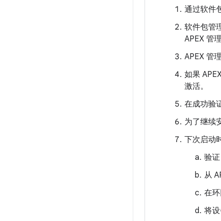
通过软件包
软件包管
APEX 管
APEX 管
如果 AP
激活。
在成功验
为了继续
下次启动时
验证
从 
在环
将设