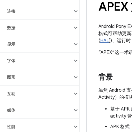
APE
连接
Android Po
数据
格式可帮助更新
(
HAL
))、运行时 
显示
“APEX”这一术
字体
背景
图形
虽然 Andro
互动
Activit
基于 A
媒体
activ
APK 格
性能