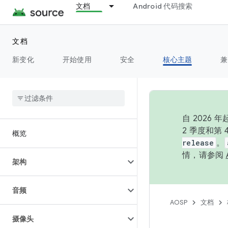
文档
Android 代码搜索
文档
新变化
开始使用
安全
核心主题
兼
自 202
2 季度和第
概览
release
。
情，请参阅
架构
音频
AOSP
文档
摄像头