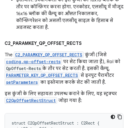
इस्तेमाल: उपयोगकर्ता को इस कुंजी को 16x16 ब्लॉक के
तौर पर कॉन्फ़िगर करना होगा. एनकोडर, एलसीयू में मौजूद
16x16 ब्लॉक की वैल्यू का
औसत
निकालकर,
कॉन्फ़िगरेशन को असली एलसीयू साइज़ के हिसाब से
अडजस्ट करता है.
C2
_
PARAMKEY
_
QP
_
OFFSET
_
RECTS
The
C2_PARAMKEY_QP_OFFSET_RECTS
कुंजी (जिसे
coding.qp-offset-rects
पर सेट किया जाता है), RoI को
QpOffset-Rects
के तौर पर सेट करती है. इसकी वैल्यू,
PARAMETER_KEY_QP_OFFSET_RECTS
से इनपुट पैरामीटर
setParameters
का इस्तेमाल करके सेट की जाती है.
इस कुंजी के लिए सहायता उपलब्ध कराने के लिए, यह स्ट्रक्चर
C2QpOffsetRectStruct
जोड़ा गया है:
struct C2QpOffsetRectStruct : C2Rect {
