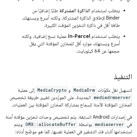
يتطلب استخدام
الذاكرة المشتركة
طلبًا إضافيًا من
Binder لإطلاق الذاكرة المشتركة، ولكنه أسرع ويستهلك
طاقة أقل في ذاكرة التخزين المؤقت الكبيرة.
يتطلب استخدام
in-Parcel
عملية نسخ إضافية، ولكنه
أسرع ويستهلك موارد أقل للمخازن المؤقتة التي يقل
حجمها عن 64 كيلوبايت.
التنفيذ
لتسهيل نقل مكوّنات
MediaDrm
و
MediaCrypto
إلى عملية
mediadrmserver
الجديدة، على المورّدين تغيير طريقة تخصيص
المخازن المؤقتة الآمنة للسماح بمشاركة المخازن المؤقتة بين العمليات.
في إصدارات Android السابقة، يتم تخصيص وحدات تخزين مؤقتة آمنة
في
mediaserver
بواسطة
OMX::allocateBuffer
ويتم
استخدامها أثناء فك التشفير في العملية نفسها، كما هو موضّح أدناه: