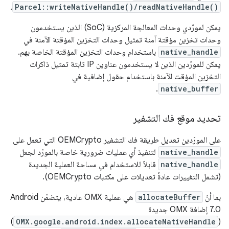
.
Parcel::writeNativeHandle()/readNativeHandle()
يمكن لمورّدي وحدات المعالجة المركزية (SoC) الذين يستخدمون
وحدات تخزين مؤقتة آمنة تمثيل وحدات التخزين المؤقتة الآمنة في
native_handle
باستخدام وحدات التخزين المؤقتة الخاصة بهم.
يمكن للمورّدين الذين لا يستخدمون عناوين IP ثابتة تمثيل ذاكرات
التخزين المؤقت الآمنة باستخدام حقول إضافية في
.
native_buffer
تحديد موقع فك التشفير
على المورّدين تعديل طريقة فك التشفير OEMCrypto التي تعمل على
native_handle
لتنفيذ أي عمليات ضرورية خاصة بالمورّد لجعل
native_handle
قابلاً للاستخدام في مساحة العملية الجديدة
(تشمل التغييرات عادةً تعديلات على مكتبات OEMCrypto).
بما أنّ
allocateBuffer
هي عملية OMX عادية، يتضمّن Android
7.0 إضافة OMX جديدة
)
OMX.google.android.index.allocateNativeHandle
(