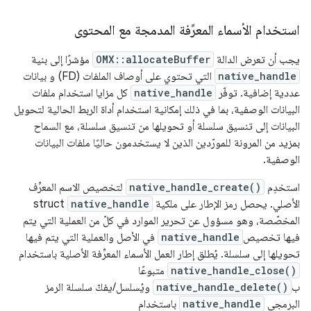
استخدام الأسماء المعرِّفة المدمجة مع المحتوى
يجب أن تعرض الدالة
OMX::allocateBuffer
مؤشرًا إلى بنية
native_handle
التي تحتوي على أوصاف الملفات (FD) و بيانات
عددية إضافية. توفّر
native_handle
كل مزايا استخدام ملفات
البيانات الوصفية، بما في ذلك إمكانية استخدام أداة الربط الحالية لتحويل
البيانات إلى تنسيق سلسلة أو تحويلها من تنسيق سلسلة، مع السماح
بمزيد من المرونة للمورّدين الذين لا يستخدمون حاليًا ملفات البيانات
الوصفية.
استخدِم
native_handle_create()
لتخصيص الاسم المعرِّف
الأصلي. يحصل رمز الإطار على ملكية
native_handle
struct
المخصّصة، وهو مسؤول عن تحرير الموارد في كلّ من العملية التي يتم
فيها تخصيص
native_handle
في الأصل والعملية التي يتم فيها
تحويلها إلى سلسلة. يُطلق إطار العمل الأسماء المعرِّفة الأصلية باستخدام
native_handle_close()
متبوعًا
ب
native_handle_delete()
ويُسلسل/يفكّ سلسلة الرمز
البرمجي
native_handle
باستخدام