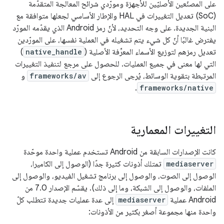
على المصنّعين الأصليّين للأجهزة ومورّدي شرائح المعالجة المتقدّمة
(SoC) تعديل التغييرات في HAL والإطار الأساسي لجعلها متوافقة مع
البنية الجديدة. على وجه التحديد، لأنّ رمز Android الذي يقدّمه المورّد
يفترض غالبًا أنّ كل شيء يتم تشغيله في العملية نفسها، على المورّدين
تعديل رمزهم لتوزيع الأسماء المعرِّفة الأصلية (
native_handle
)
التي لها معنى في جميع العمليات. للحصول على مرجع لتنفيذ التغييرات
المرتبطة بتقوية الوسائط، يُرجى الرجوع إلى
frameworks/av
و
.
frameworks/native
التغييرات المعمارية
كانت الإصدارات السابقة من Android تستخدم عملية واحدة موحّدة
mediaserver
تمتلك أذونات كثيرة جدًا (الوصول إلى الكاميرا،
الوصول إلى الصوت، والوصول إلى برنامج تشغيل الفيديو، والوصول إلى
الملفات، والوصول إلى الشبكة، وما إلى ذلك). يقسّم الإصدار 7.0 من
Android عملية
mediaserver
إلى عدة عمليات جديدة تتطلب كلّ
واحدة منها مجموعة أصغر بكثير من الأذونات: