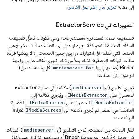
إلى مقالة
تعزيز أمان إطار عمل الكاميرا
.
التغييرات في Extractor
Service
تستضيف خدمة المستخرج
المستخرجات
، وهي مكونات تُحلِّل تنسيقات
الملفات المختلفة المتوافقة مع إطار عمل الوسائط. خدمة الاستخراج هي
الخدمة التي تملك أقل امتيازات من بين جميع الخدمات، إذ لا يمكنها قراءة
ملفات البيانات الوصفية، لذلك بدلاً من ذلك، تُجري مكالمات إلى واجهة
Binder (يقدّمها إليها
mediaserver for
كل جلسة تشغيل)
للوصول إلى الملفات.
يُجري تطبيق (أو
mediaserver
) مكالمة إلى عملية extractor
للحصول على
IMediaExtractor
، ويُجري مكالمة إلى
IMediaExtractor
للحصول على
IMediaSources
للأغنية
المضمّنة في الملف، ثم يُجري مكالمة إلى
IMediaSources
لقراءة
البيانات منه.
لنقل البيانات بين العمليات، يُدرج التطبيق (أو
mediaserver
) البيانات
في حزمة الردّ كجزء من معاملة Binder أو يستخدم الذاكرة المشتركة: