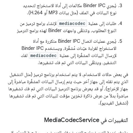
يُجري Binder IPC مكالمات إلى أداة الاستخراج لتحديد
نوع البيانات في الملف (مثل بيانات MP3 أو H.264).
طلبات إلى عملية
mediacodec
لإنشاء برامج ترميز من
النوع المطلوب، وتتلقّى واجهات Binder لهذه برامج الترميز
يُجري عمليات اتصال Binder IPC متكررة مع أداة
الاستخراج لقراءة عيّنات مُشفَّرة، ويستخدم Binder IPC
لإرسال البيانات المشفَّرة إلى عملية
mediacodec
لفك
التشفير، ويتلقّى البيانات التي تم فك تشفيرها.
في بعض حالات الاستخدام، لا يتم استخدام برنامج ترميز (مثل التشغيل
الذي يتم نقله إلى جهاز آخر حيث يتم إرسال البيانات المشفَّرة مباشرةً إلى
جهاز الإخراج)، أو قد يعرض برنامج الترميز البيانات التي تم فك تشفيرها
مباشرةً بدلاً من عرض ذاكرة تخزين مؤقت للبيانات التي تم فك تشفيرها
(تشغيل الفيديو).
التغييرات في Media
Service
Codec
وتوفر خدمة الترميز برامج الترميز وفك الترميز. بسبب تبعية المورّد، لا