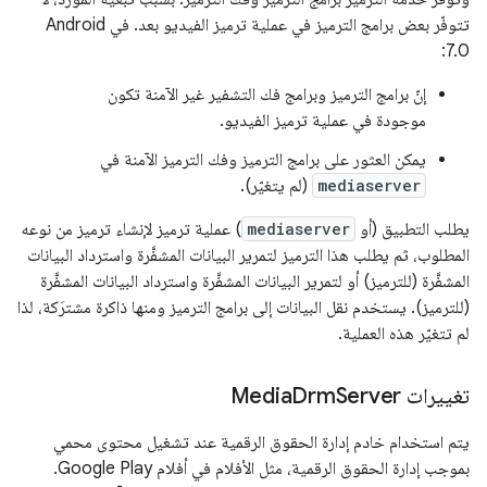
تتوفّر بعض برامج الترميز في عملية ترميز الفيديو بعد. في Android
7.0:
إنّ برامج الترميز وبرامج فك التشفير غير الآمنة تكون
موجودة في عملية ترميز الفيديو.
يمكن العثور على برامج الترميز وفك الترميز الآمنة في
mediaserver
(لم يتغيّر).
يطلب التطبيق (أو
mediaserver
) عملية ترميز لإنشاء ترميز من نوعه
المطلوب، ثم يطلب هذا الترميز لتمرير البيانات المشفَّرة واسترداد البيانات
المشفَّرة (للترميز) أو لتمرير البيانات المشفَّرة واسترداد البيانات المشفَّرة
(للترميز). يستخدم نقل البيانات إلى برامج الترميز ومنها ذاكرة مشترَكة، لذا
لم تتغيّر هذه العملية.
تغييرات Media
Server
Drm
يتم استخدام خادم إدارة الحقوق الرقمية عند تشغيل محتوى محمي
بموجب إدارة الحقوق الرقمية، مثل الأفلام في أفلام Google Play.