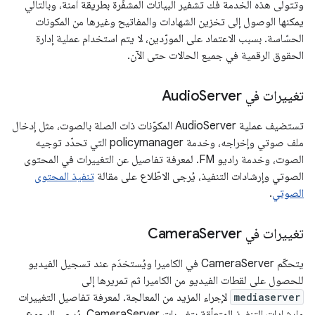
وتتولى هذه الخدمة فك تشفير البيانات المشفّرة بطريقة آمنة، وبالتالي
يمكنها الوصول إلى تخزين الشهادات والمفاتيح وغيرها من المكونات
الحسّاسة. بسبب الاعتماد على المورّدين، لا يتم استخدام عملية إدارة
الحقوق الرقمية في جميع الحالات حتى الآن.
تغييرات في Audio
Server
تستضيف عملية AudioServer المكوّنات ذات الصلة بالصوت، مثل إدخال
ملف صوتي وإخراجه، وخدمة policymanager التي تحدّد توجيه
الصوت، وخدمة راديو FM. لمعرفة تفاصيل عن التغييرات في المحتوى
الصوتي وإرشادات التنفيذ، يُرجى الاطّلاع على مقالة
تنفيذ المحتوى
الصوتي
.
تغييرات في Camera
Server
يتحكّم CameraServer في الكاميرا ويُستخدَم عند تسجيل الفيديو
للحصول على لقطات الفيديو من الكاميرا ثم تمريرها إلى
mediaserver
لإجراء المزيد من المعالجة. لمعرفة تفاصيل التغييرات
وإرشادات التنفيذ المتعلّقة بتغييرات CameraServer، يُرجى الرجوع