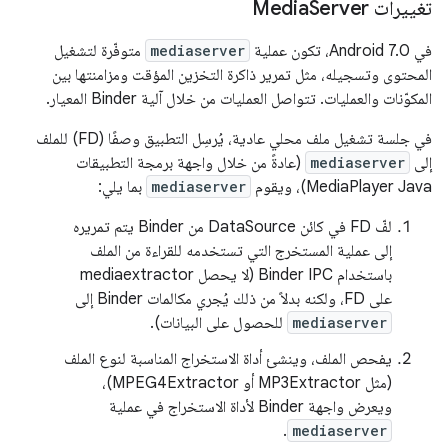
تغييرات Media
Server
في Android 7.0، تكون عملية
mediaserver
متوفّرة لتشغيل
المحتوى وتسجيله، مثل تمرير ذاكرة التخزين المؤقت ومزامنتها بين
المكوّنات والعمليات. تتواصل العمليات من خلال آلية Binder المعيار.
في جلسة تشغيل ملف محلي عادية، يُرسِل التطبيق وصفًا (FD) للملف
إلى
mediaserver
(عادةً من خلال واجهة برمجة التطبيقات
MediaPlayer Java)، ويقوم
mediaserver
بما يلي:
لفّ FD في كائن DataSource من Binder يتم تمريره
إلى عملية المستخرج التي تستخدمه للقراءة من الملف
باستخدام Binder IPC (لا يحصل mediaextractor
على FD، ولكنه بدلاً من ذلك يُجري مكالمات Binder إلى
mediaserver
للحصول على البيانات).
يفحص الملف، وينشئ أداة الاستخراج المناسبة لنوع الملف
(مثل MP3Extractor أو MPEG4Extractor)،
ويعرض واجهة Binder لأداة الاستخراج في عملية
.
mediaserver