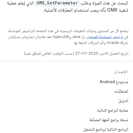
للبحث عن هذه الميزة وطلب
OMX_SetParameter
الذي يُعلم عملية
تنفيذ OMX بأنّه يجب استخدام المعرّفات الأصلية.
يخضع كل من المحتوى وعيّنات التعليمات البرمجية في هذه الصفحة للتراخيص الموضحّة
في
ترخيص استخدام المحتوى
. إنّ Java وOpenJDK هما علامتان تجاريتان مسجَّلتان
لشركة Oracle و/أو الشركات التابعة لها.
تاريخ التعديل الأخير: 2025-07-27 (حسب التوقيت العالمي المتفَّق عليه)
الإصدار
مستودع Android
المتطلّبات
التنزيل
معاينة البرامج الثنائية
نسخة برامج الجهة المصنِّعة
البرامج الثنائية لبرنامج التشغيل