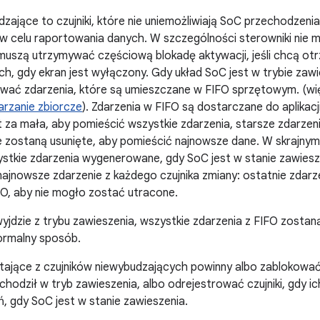
dzające to czujniki, które nie uniemożliwiają SoC przechodzenia
w celu raportowania danych. W szczególności sterowniki nie 
 muszą utrzymywać częściową blokadę aktywacji, jeśli chcą ot
h, gdy ekran jest wyłączony. Gdy układ SoC jest w trybie zawie
ować zdarzenia, które są umieszczane w FIFO sprzętowym. (wię
rzanie zbiorcze
). Zdarzenia w FIFO są dostarczane do aplikacji
st za mała, aby pomieścić wszystkie zdarzenia, starsze zdarze
 zostaną usunięte, aby pomieścić najnowsze dane. W skrajnym 
szystkie zdarzenia wygenerowane, gdy SoC jest w stanie zawies
najnowsze zdarzenie z każdego czujnika zmiany: ostatnie zdar
FO, aby nie mogło zostać utracone.
yjdzie z trybu zawieszenia, wszystkie zdarzenia z FIFO zostaną
rmalny sposób.
stające z czujników niewybudzających powinny albo zablokowa
hodził w tryb zawieszenia, albo odrejestrować czujniki, gdy ich
ń, gdy SoC jest w stanie zawieszenia.