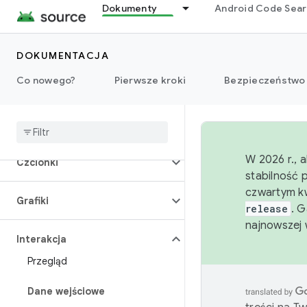
Dokumenty
Android Code Sea
Aparat
Połączenia
DOKUMENTACJA
Co nowego?
Pierwsze kroki
Bezpieczeństwo
Dane
Wyświetlacz
W 2026 r., 
Czcionki
stabilność 
czwartym kw
Grafiki
release
. 
najnowszej 
Interakcja
Przegląd
Dane wejściowe