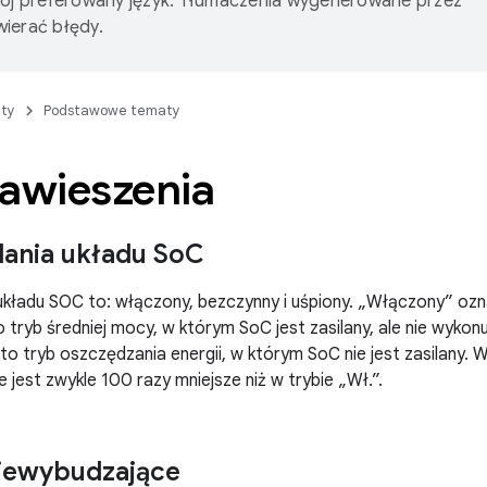
wój preferowany język. Tłumaczenia wygenerowane przez
ierać błędy.
ty
Podstawowe tematy
zawieszenia
lania układu So
C
 układu SOC to: włączony, bezczynny i uśpiony. „Włączony” oz
 tryb średniej mocy, w którym SoC jest zasilany, ale nie wykon
o tryb oszczędzania energii, w którym SoC nie jest zasilany. W
 jest zwykle 100 razy mniejsze niż w trybie „Wł.”.
niewybudzające