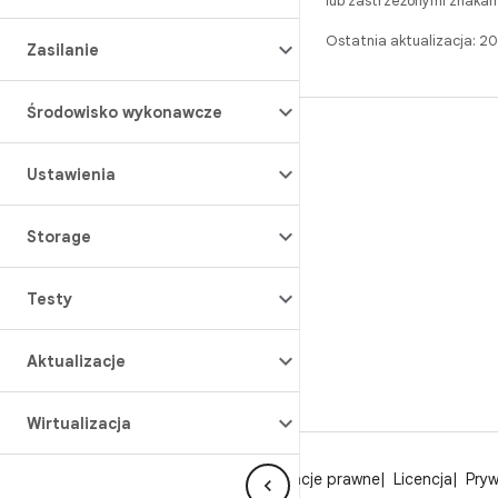
lub zastrzeżonymi znakam
Ostatnia aktualizacja: 
Zasilanie
Środowisko wykonawcze
BUILD
Repozytorium Androida
Ustawienia
Wymagania
Storage
Pobieranie
Wyświetl podgląd plików binarnych
Testy
Obrazy fabryczne
Pliki binarne sterowników
Aktualizacje
GitHub
Wirtualizacja
O Androidzie
Społeczność
Informacje prawne
Licencja
Pry