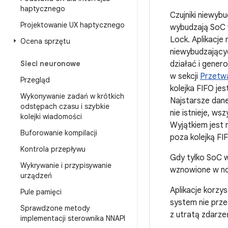
haptycznego
Czujniki niewybu
Projektowanie UX haptycznego
wybudzają SoC 
Lock. Aplikacje
Ocena sprzętu
niewybudzającyc
Sieci neuronowe
działać i gener
w sekcji
Przetwa
Przegląd
kolejka FIFO je
Wykonywanie zadań w krótkich
Najstarsze dane
odstępach czasu i szybkie
nie istnieje, w
kolejki wiadomości
Wyjątkiem jest 
Buforowanie kompilacji
poza kolejką FI
Kontrola przepływu
Gdy tylko SoC w
Wykrywanie i przypisywanie
wznowione w no
urządzeń
Aplikacje korzy
Pule pamięci
system nie przec
Sprawdzone metody
z utratą zdarze
implementacji sterownika NNAPI