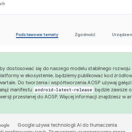
rch
Podstawowe tematy
Zgodność
Urządzen
aby dostosować się do naszego modelu stabilnego rozwoju 
platformy w ekosystemie, będziemy publikować kod źródło
artale. Do tworzenia i współtworzenia AOSP używaj gałęz
Gałąź manifestu
android-latest-release
będzie zawsze o
wersji przesłanej do AOSP. Więcej informacji znajdziesz w a
Google używa technologii AI do tłumaczenia