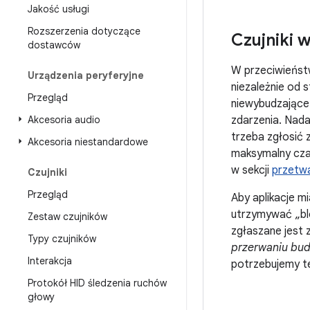
Jakość usługi
Rozszerzenia dotyczące
Czujniki 
dostawców
W przeciwieństw
Urządzenia peryferyjne
niezależnie od 
Przegląd
niewybudzające.
Akcesoria audio
zdarzenia. Nada
trzeba zgłosić 
Akcesoria niestandardowe
maksymalny czas
w sekcji
przetwa
Czujniki
Przegląd
Aby aplikacje m
utrzymywać „blo
Zestaw czujników
zgłaszane jest 
Typy czujników
przerwaniu bud
Interakcja
potrzebujemy te
Protokół HID śledzenia ruchów
głowy