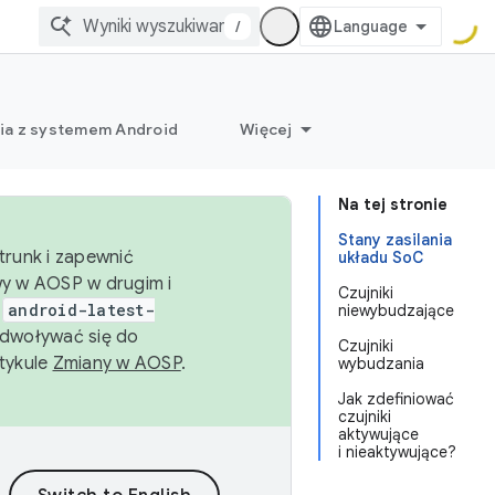
/
ia z systemem Android
Więcej
Na tej stronie
Stany zasilania
trunk i zapewnić
układu SoC
wy w AOSP w drugim i
Czujniki
i
android-latest-
niewybudzające
dwoływać się do
Czujniki
rtykule
Zmiany w AOSP
.
wybudzania
Jak zdefiniować
czujniki
aktywujące
i nieaktywujące?