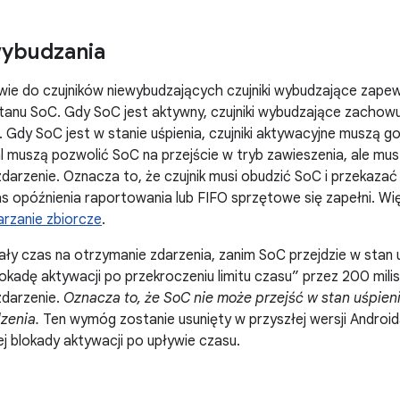
wybudzania
ie do czujników niewybudzających czujniki wybudzające zapew
stanu SoC. Gdy SoC jest aktywny, czujniki wybudzające zachowują
 Gdy SoC jest w stanie uśpienia, czujniki aktywacyjne muszą 
l muszą pozwolić SoC na przejście w tryb zawieszenia, ale m
zdarzenie. Oznacza to, że czujnik musi obudzić SoC i przekazać
 opóźnienia raportowania lub FIFO sprzętowe się zapełni. Więc
rzanie zbiorcze
.
iały czas na otrzymanie zdarzenia, zanim SoC przejdzie w stan 
kadę aktywacji po przekroczeniu limitu czasu” przez 200 mil
zdarzenie.
Oznacza to, że SoC nie może przejść w stan uśpien
zenia.
Ten wymóg zostanie usunięty w przyszłej wersji Android
j blokady aktywacji po upływie czasu.