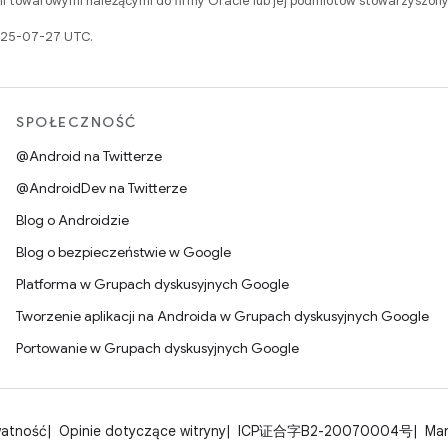
i towarowymi należącymi do firmy Oracle lub jej podmiotów stowarzyszony
2025-07-27 UTC.
SPOŁECZNOŚĆ
@Android na Twitterze
@AndroidDev na Twitterze
Blog o Androidzie
Blog o bezpieczeństwie w Google
Platforma w Grupach dyskusyjnych Google
Tworzenie aplikacji na Androida w Grupach dyskusyjnych Google
Portowanie w Grupach dyskusyjnych Google
watność
Opinie dotyczące witryny
ICP证合字B2-20070004号
Man