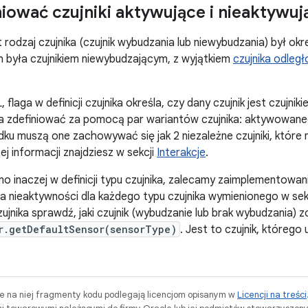
niować czujniki aktywujące i nieaktywuj
 rodzaj czujnika (czujnik wybudzania lub niewybudzania) był okre
h była czujnikiem niewybudzającym, z wyjątkiem
czujnika odległ
flaga w definicji czujnika określa, czy dany czujnik jest czujni
a zdefiniować za pomocą par wariantów czujnika: aktywowane
ku muszą one zachowywać się jak 2 niezależne czujniki, które ni
j informacji znajdziesz w sekcji
Interakcje
.
ono inaczej w definicji typu czujnika, zalecamy zaimplementowan
ika nieaktywności dla każdego typu czujnika wymienionego w sek
ujnika sprawdź, jaki czujnik (wybudzanie lub brak wybudzania)
r.getDefaultSensor(sensorType)
. Jest to czujnik, którego
ne na niej fragmenty kodu podlegają licencjom opisanym w
Licencji na treści