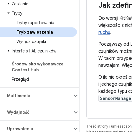
Jak zdefi
Zasilanie
Tryby
Do wersji KitKat
Tryby raportowania
większość z nic
Tryb zawieszenia
ruchu
.
Wyłącz czujniki
Począwszy od L, 
Interfejs HAL czujników
czujników możn
W takim przypad
Środowisko wykonawcze
nawzajem. Więce
Context Hub
O ile nie określ
Przegląd
i jednego czujn
każdego typu cz
Multimedia
SensorManage
Wydajność
Treść strony i umieszczo
Uprawnienia