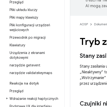
treści na T
Przegląd
AI mogą zaw
Pliki układu kluczy
Pliki mapy klawiszy
AOSP
Dokumen
Pliki konfiguracji urządzeń
wejściowych
Przewodnik po migracji
Tryb 
Klawiatury
Urządzenia z ekranami
Stany zasi
dotykowymi
narzędzie getevent
Stany zasilania
„Nieaktywny” to
narzędzie validatekeymaps
„Wstrzymanie” t
Reakcja na dotyk
przez urządzenie
Przegląd
Wdrażanie reakcji haptycznych
Czujniki 
Podstawa UX dla interfejsu