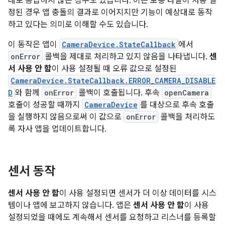
대로 응답하지 않는 경우도 있습니다. 이는 보통 타일이 사용 설
정된 경우 앱 충돌의 결과로 이어지지만 기능이 예상대로 동작
하고 있다는 의미로 이해할 수도 있습니다.
이 동작은 앱이
CameraDevice.StateCallback
에서
onError
콜백을 제대로 처리하고 있지 않음을 나타냅니다.
센
서 사용 안 함
이 사용 설정될 때 오류 값으로 설정된
CameraDevice.StateCallback.ERROR_CAMERA_DISABLE
D
와 함께
onError
콜백이 호출됩니다. 후속
openCamera
호출이 성공할 때까지
CameraDevice
를 대상으로 후속 호출
을 실행하지 않음으로써 이 값으로
onError
콜백을 처리하도
록 자사 앱을 업데이트합니다.
센서 동작
센서 사용 안 함
이 사용 설정되면 센서가 더 이상 데이터를 시스
템이나 앱에 보고하지 않습니다. 앱은
센서 사용 안 함
이 사용
설정되었을 때에도 계속해서 센서를 요청하고 리스너를 등록할