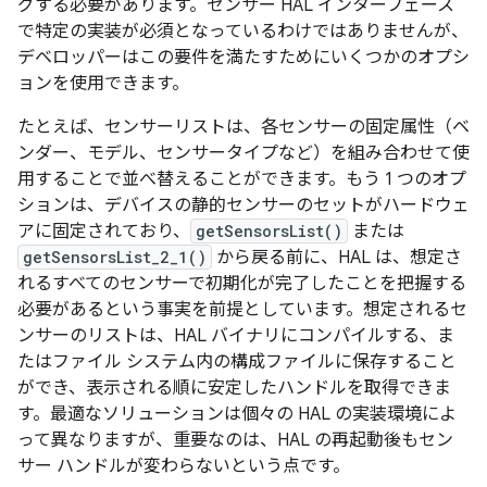
グする必要があります。センサー HAL インターフェース
で特定の実装が必須となっているわけではありませんが、
デベロッパーはこの要件を満たすためにいくつかのオプシ
ョンを使用できます。
たとえば、センサーリストは、各センサーの固定属性（ベ
ンダー、モデル、センサータイプなど）を組み合わせて使
用することで並べ替えることができます。もう 1 つのオプ
ションは、デバイスの静的センサーのセットがハードウェ
アに固定されており、
getSensorsList()
または
getSensorsList_2_1()
から戻る前に、HAL は、想定さ
れるすべてのセンサーで初期化が完了したことを把握する
必要があるという事実を前提としています。想定されるセ
ンサーのリストは、HAL バイナリにコンパイルする、ま
たはファイル システム内の構成ファイルに保存すること
ができ、表示される順に安定したハンドルを取得できま
す。最適なソリューションは個々の HAL の実装環境によ
って異なりますが、重要なのは、HAL の再起動後もセン
サー ハンドルが変わらないという点です。