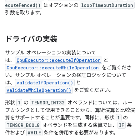
ecuteFenced()
はオプションの
loopTimeoutDuration
引数を取ります。
ドライバの実装
サンプル オペレーションの実装について
は、
CpuExecutor::executeIfOperation
と
CpuExecutor::executeWhileOperation
をご覧くださ
い。サンプル オペレーションの検証ロジックについて
は、
validateIfOperation()
と
validateWhileOperation()
をご覧ください。
形状
1
の
TENSOR_INT32
オペランドについては、ルー
プカウンタとして使用できることから、算術演算と比較演
算をサポートすることが重要です。同様に、形状
1
の
TENSOR_BOOL8
オペランドを生成する演算では、
IF
条
件および
WHILE
条件を併用する必要があります。