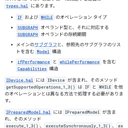
types.hal
にあります。
IF
および
WHILE
のオペレーション タイプ
SUBGRAPH
オペランド型と、それに対応する
SUBGRAPH
オペランドの存続期間
メインの
サブグラフ
と、参照先のサブグラフのリス
トを含む
Model
構造
ifPerformance
と
whilePerformance
を含む
Capabilities
構造
IDevice.hal
には
IDevice
が含まれ、そのメソッド
getSupportedOperations_1_3()
は
IF
と
WHILE
を他
のオペレーションとは異なる方法で処理する必要がありま
す。
IPreparedModel.hal
には
IPreparedModel
が含ま
れ、そのメソッド
execute_1_3()
、
executeSynchronously_1_3()
、
ex