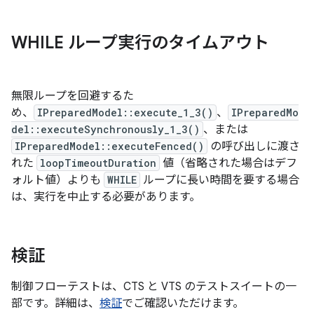
WHILE ループ実行のタイムアウト
無限ループを回避するた
め、
IPreparedModel::execute_1_3()
、
IPreparedMo
del::executeSynchronously_1_3()
、または
IPreparedModel::executeFenced()
の呼び出しに渡さ
れた
loopTimeoutDuration
値（省略された場合はデフ
ォルト値）よりも
WHILE
ループに長い時間を要する場合
は、実行を中止する必要があります。
検証
制御フローテストは、CTS と VTS のテストスイートの一
部です。詳細は、
検証
でご確認いただけます。