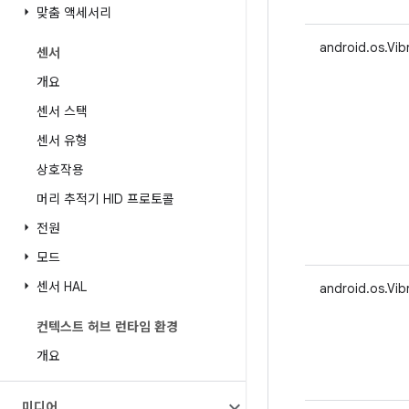
맞춤 액세서리
android.os.Vib
센서
개요
센서 스택
센서 유형
상호작용
머리 추적기 HID 프로토콜
전원
모드
센서 HAL
android.os.Vib
컨텍스트 허브 런타임 환경
개요
미디어