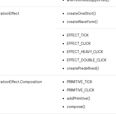
rationEffect
createOneShot()
createWaveform()
EFFECT_TICK
EFFECT_CLICK
EFFECT_HEAVY_CLICK
EFFECT_DOUBLE_CLICK
createPredefined()
rationEffect.Composition
PRIMITIVE_TICK
PRIMITIVE_CLICK
addPrimitive()
compose()