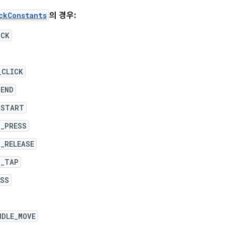
ckConstants
의 경우:
ICK
_CLICK
_END
_START
D_PRESS
_RELEASE
D_TAP
ESS
NDLE_MOVE