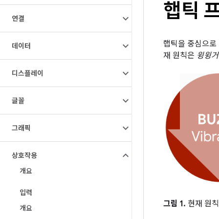
햅틱 
연결
햅틱을 중심으로 
데이터
재 원칙은
윙윙거
디스플레이
글꼴
그래픽
상호작용
개요
입력
그림 1.
현재 원칙
개요