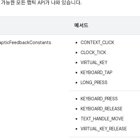
가능한 모든 햅틱 API가 나와 있습니다.
메서드
HapticFeedbackConstants
CONTEXT_CLICK
CLOCK_TICK
VIRTUAL_KEY
KEYBOARD_TAP
LONG_PRESS
KEYBOARD_PRESS
KEYBOARD_RELEASE
TEXT_HANDLE_MOVE
VIRTUAL_KEY_RELEASE