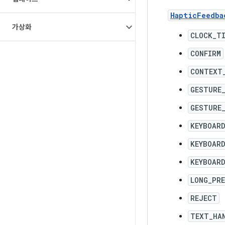
HapticFeedba
가상화
CLOCK_T
CONFIRM
CONTEXT
GESTURE
GESTURE
KEYBOAR
KEYBOARD
KEYBOAR
LONG_PR
REJECT
TEXT_HA