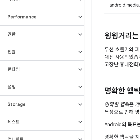
android.media.
Performance
윙윙거리는
권한
무선 호출기와 피
전원
대신 사용되었습니
고장난 휴대전화)
런타임
설정
명확한 햅
명확한 햅틱
은
개
Storage
특성으로 인해 명
테스트
Android의 
명확한 햅틱을 지
업데이트