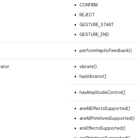
CONFIRM
REJECT
GESTURE_START
GESTURE_END
performHapticFeedback()
rator
vibrate()
hasVibrator()
hasAmplitudeControl()
areAllEffectsSupported()
areAllPrimitivesSupported()
areEffectsSupported()
arePrimitivesSupported()