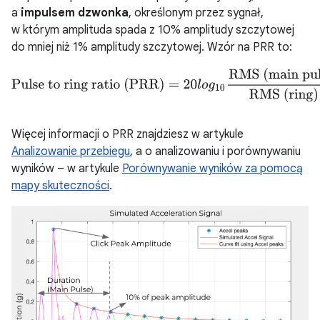
a
impulsem dzwonka
, określonym przez sygnał,
w którym amplituda spada z 10% amplitudy szczytowej
do mniej niż 1% amplitudy szczytowej. Wzór na PRR to:
Pulse to ring ratio (PRR)
=
20
l
o
g
10
RMS (main pulse)
RMS (ri
Więcej informacji o PRR znajdziesz w artykule
Analizowanie przebiegu
, a o analizowaniu i porównywaniu
wyników – w artykule
Porównywanie wyników za pomocą
mapy skuteczności
.