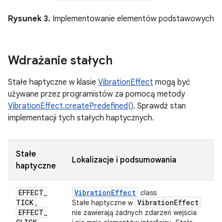
Rysunek 3.
Implementowanie elementów podstawowych
Wdrażanie stałych
Stałe haptyczne w klasie
VibrationEffect
mogą być
używane przez programistów za pomocą metody
VibrationEffect.createPredefined()
. Sprawdź stan
implementacji tych stałych haptycznych.
Stałe
Lokalizacje i podsumowania
haptyczne
EFFECT
_
Vibration
Effect
class
TICK
Vibration
Effect
,
Stałe haptyczne w
EFFECT
_
nie zawierają żadnych zdarzeń wejścia