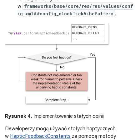
w
frameworks/base/core/res/res/values/conf
ig.xml##config_clockTickVibePattern
.
Rysunek 4.
Implementowanie stałych opinii
Deweloperzy mogą używać stałych haptycznych
w
HapticFeedbackConstants
za pomocą metody