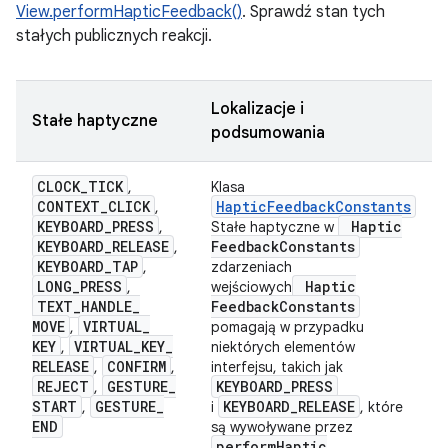
View.performHapticFeedback()
. Sprawdź stan tych
stałych publicznych reakcji.
Lokalizacje i
Stałe haptyczne
podsumowania
CLOCK
_
TICK
,
Klasa
CONTEXT
_
CLICK
HapticFeedbackConstants
,
KEYBOARD
_
PRESS
Haptic
,
Stałe haptyczne w
KEYBOARD
_
RELEASE
Feedback
Constants
,
KEYBOARD
_
TAP
,
zdarzeniach
LONG
_
PRESS
Haptic
,
wejściowych
TEXT
_
HANDLE
_
Feedback
Constants
MOVE
VIRTUAL
_
,
pomagają w przypadku
KEY
VIRTUAL
_
KEY
_
,
niektórych elementów
RELEASE
CONFIRM
,
,
interfejsu, takich jak
REJECT
GESTURE
_
KEYBOARD
_
PRESS
,
START
GESTURE
_
KEYBOARD
_
RELEASE
,
i
, które
END
są wywoływane przez
perform
Haptic