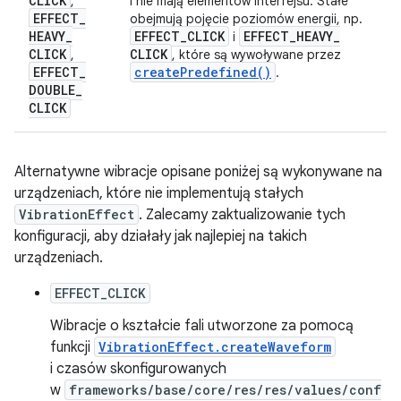
CLICK
,
i nie mają elementów interfejsu. Stałe
EFFECT
_
obejmują pojęcie poziomów energii, np.
HEAVY
_
EFFECT
_
CLICK
EFFECT
_
HEAVY
_
i
CLICK
CLICK
,
, które są wywoływane przez
EFFECT
_
create
Predefined(
)
.
DOUBLE
_
CLICK
Alternatywne wibracje opisane poniżej są wykonywane na
urządzeniach, które nie implementują stałych
VibrationEffect
. Zalecamy zaktualizowanie tych
konfiguracji, aby działały jak najlepiej na takich
urządzeniach.
EFFECT_CLICK
Wibracje o kształcie fali utworzone za pomocą
funkcji
VibrationEffect.createWaveform
i czasów skonfigurowanych
w
frameworks/base/core/res/res/values/conf