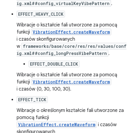
ig.xml##config_virtualKeyVibePattern
.
EFFECT_HEAVY_CLICK
Wibracje o kształcie fali utworzone za pomocą
funkcji
VibrationEffect.createWaveform
i czasów skonfigurowanych
w
frameworks/base/core/res/res/values/conf
ig.xml##config_longPressVibePattern
.
EFFECT_DOUBLE_CLICK
Wibracje o kształcie fali utworzone za pomocą
funkcji
VibrationEffect.createWaveform
i czasów (0, 30, 100, 30).
EFFECT_TICK
Wibracje o określonym kształcie fali utworzone za
pomocą funkcji
VibrationEffect.createWaveform
i czasów
skonfigurowanych