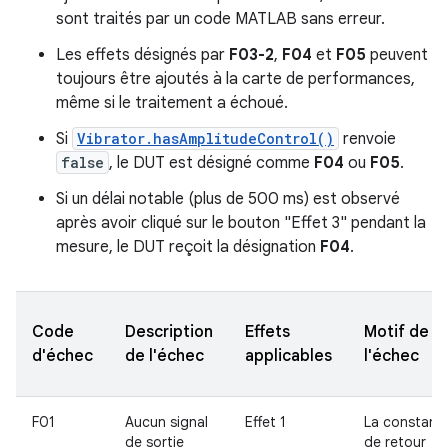
sont traités par un code MATLAB sans erreur.
Les effets désignés par
F03-2
,
F04
et
F05
peuvent
toujours être ajoutés à la carte de performances,
même si le traitement a échoué.
Si
Vibrator.hasAmplitudeControl()
renvoie
false
, le DUT est désigné comme
F04
ou
F05
.
Si un délai notable (plus de 500 ms) est observé
après avoir cliqué sur le bouton "Effet 3" pendant la
mesure, le DUT reçoit la désignation
F04
.
Code
Description
Effets
Motif de
d'échec
de l'échec
applicables
l'échec
F01
Aucun signal
Effet 1
La constant
de sortie
de retour