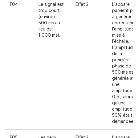
F04
Le signal est
Effet 3
L'appareil ne
trop court
parvient pas
(environ
à générer
500 ms au
correctemen
lieu de
l'amplitude
1 000 ms).
mise à
l'échelle.
L'amplitude
de la
première
phase de
500 ms est
générée ave
une
amplitude d
0 %, alors
qu'une
amplitude d
50% était
demandée.
F05
Les deux
Effet 3
L'appareil ne