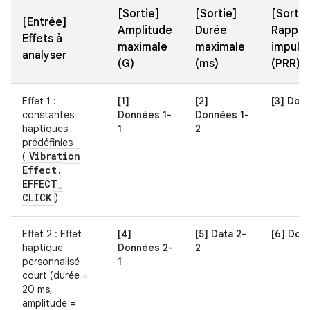
[Sortie]
[Sortie]
[Sortie
[Entrée]
Amplitude
Durée
Rappor
Effets à
maximale
maximale
impulsi
analyser
(G)
(ms)
(PRR)
Effet 1 :
[1]
[2]
[3] Donn
constantes
Données 1-
Données 1-
haptiques
1
2
prédéfinies
Vibration
(
Effect
.
EFFECT
_
CLICK
)
Effet 2 : Effet
[4]
[5] Data 2-
[6] Don
haptique
Données 2-
2
personnalisé
1
court (durée =
20 ms,
amplitude =