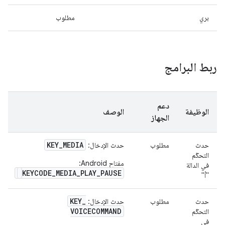
بري
مطلوب
ربط البرامج
دعم
الوظيفة
الوصف
الجهاز
KEY
_
MEDIA
حدث
مطلوب
حدث الإدخال:
التحكّم
مفتاح Android:
في الدالة
KEYCODE_MEDIA_PLAY_PAUSE
"أ"
KEY
_
حدث
مطلوب
حدث الإدخال:
VOICECOMMAND
التحكّم
في