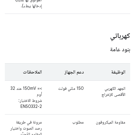
إدخالها ببطء).
كهربائي
بنود عامة
الوظيفة
دعم الجهاز
الملاحظات
الجهد الكهربي
150 مللي فولت
‫>= 150mV عند 32
الأقصى للإخراج
أوم
شروط الاختبار:
EN50332-2
مقاومة الميكروفون
مطلوب
مرونة في طريقة
رصد الصوت واختيار
المقاوم المُحدِّد