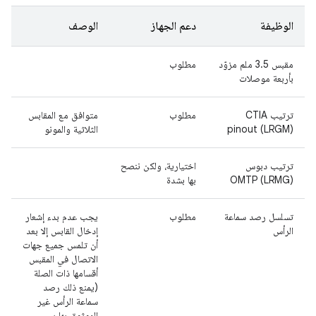
الوظيفة
دعم الجهاز
الوصف
مقبس 3.5 ملم مزوّد
مطلوب
بأربعة موصلات
ترتيب CTIA
مطلوب
متوافق مع المقابس
pinout (LRGM)
الثلاثية والمونو
ترتيب دبوس
اختيارية، ولكن ننصح
OMTP (LRMG)
بها بشدة
تسلسل رصد سماعة
مطلوب
يجب عدم بدء إشعار
الرأس
إدخال القابس إلا بعد
أن تلمس جميع جهات
الاتصال في المقبس
أقسامها ذات الصلة
(يمنع ذلك رصد
سماعة الرأس غير
الموثوق بها بسبب