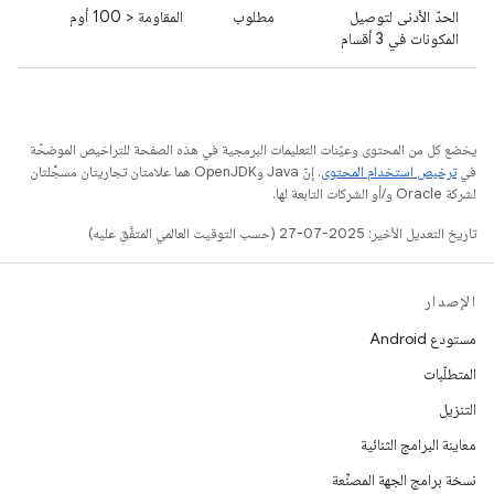
الحدّ الأدنى لتوصيل
مطلوب
المقاومة < 100 أوم
المكونات في 3 أقسام
يخضع كل من المحتوى وعيّنات التعليمات البرمجية في هذه الصفحة للتراخيص الموضحّة
في
ترخيص استخدام المحتوى
. إنّ Java وOpenJDK هما علامتان تجاريتان مسجَّلتان
لشركة Oracle و/أو الشركات التابعة لها.
تاريخ التعديل الأخير: 2025-07-27 (حسب التوقيت العالمي المتفَّق عليه)
الإصدار
مستودع Android
المتطلّبات
التنزيل
معاينة البرامج الثنائية
نسخة برامج الجهة المصنِّعة