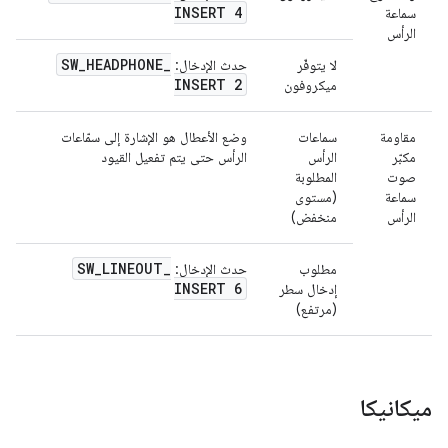
INSERT 4
سماعة
الرأس
SW
_
HEADPHONE
_
لا يتوفّر
حدث الإدخال:
INSERT 2
ميكروفون
مقاومة
سماعات
وضع الأعطال هو الإشارة إلى سمّاعات
مكبّر
الرأس
الرأس حتى يتم تفعيل القيود
صوت
المطلوبة
سماعة
(مستوى
الرأس
منخفض)
SW
_
LINEOUT
_
مطلوب
حدث الإدخال:
INSERT 6
إدخال سطر
(مرتفع)
ميكانيكا