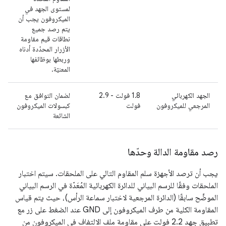
لمستوى الجهد في
الميكروفون يجب أن
يتم رصد جميع
نطاقات قيم مقاومة
الأزرار المحدّدة أدناه
وربطها بوظائفها
المعنيّة.
الجهد الكهربائي
‫1.8 فولت - 2.9
لضمان التوافق مع
المرجعي للميكروفون
فولت
كبسولات الميكروفون
الشائعة
رصد مقاومة الدالة وحدّها
يجب أن ترصد الأجهزة سلم المقاوم التالي على الملحقات. سيتم اختبار
الملحقات وفقًا للرسم البياني للدائرة الكهربائية المُعَدّة في الرسم البياني
الموضَّح سابقًا (الدائرة المرجعية لاختبار سماعة الرأس)، حيث يتم قياس
المقاومة الكلية من طرف الميكروفون إلى GND عند الضغط على زر مع
تطبيق جهد 2.2 فولت على مقاومة ملف الالتفاف في الميكروفون من