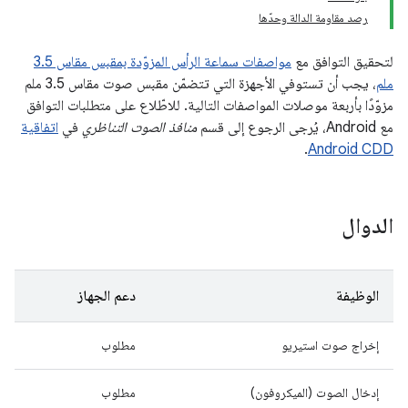
رصد مقاومة الدالة وحدّها
لتحقيق التوافق مع
مواصفات سماعة الرأس المزوّدة بمقبس مقاس 3.5
ملم
، يجب أن تستوفي الأجهزة التي تتضمّن مقبس صوت مقاس 3.5 ملم
مزوّدًا بأربعة موصلات المواصفات التالية. للاطّلاع على متطلبات التوافق
مع Android، يُرجى الرجوع إلى قسم
منافذ الصوت التناظري
في
اتفاقية
.
Android CDD
الدوال
الوظيفة
دعم الجهاز
إخراج صوت استيريو
مطلوب
إدخال الصوت (الميكروفون)
مطلوب