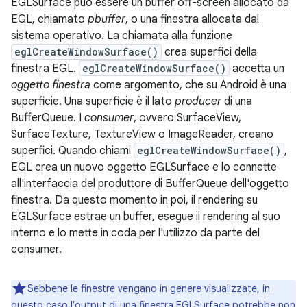
EGLSurface può essere un buffer off-screen allocato da
EGL, chiamato
pbuffer
, o una finestra allocata dal
sistema operativo. La chiamata alla funzione
eglCreateWindowSurface()
crea superfici della
finestra EGL.
eglCreateWindowSurface()
accetta un
oggetto finestra
come argomento, che su Android è una
superficie. Una superficie è il lato
producer
di una
BufferQueue. I
consumer
, ovvero SurfaceView,
SurfaceTexture, TextureView o ImageReader, creano
superfici. Quando chiami
eglCreateWindowSurface()
,
EGL crea un nuovo oggetto EGLSurface e lo connette
all'interfaccia del produttore di BufferQueue dell'oggetto
finestra. Da questo momento in poi, il rendering su
EGLSurface estrae un buffer, esegue il rendering al suo
interno e lo mette in coda per l'utilizzo da parte del
consumer.
Sebbene le finestre vengano in genere visualizzate, in
questo caso l'output di una finestra EGLSurface potrebbe non