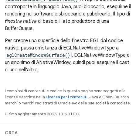
controparte in linguaggio Java, puoi bloccarlo, eseguirne il
rendering nel software e sbloccarlo e pubblicarlo. Il tipo di
finestra nativa
di base è il lato produttore di una
BufferQueue.
Per creare una superficie della finestra EGL dal codice
nativo, passa un'istanza di EGLNativeWindowType a
eglCreateWindowSurface()
. EGLNativeWindowType è
un sinonimo di ANativeWindow, quindi puoi eseguire il cast
di uno nell'altro.
I campioni di contenuti e codice in questa pagina sono soggetti alle
licenze descritte nella
Licenza per i contenuti
. Java e OpenJDK sono
marchi o marchi registrati di Oracle e/o delle sue società consociate.
Ultimo aggiornamento 2025-10-20 UTC.
CREA