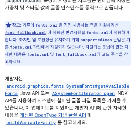
supportedAxes
속성이 지정되면 시스템은 런타임에 지정된
가중치 및 스타일 값의 글꼴 인스턴스를 동적으로 만듭니다.
참고:
기존에
을 직접 사용하는 앱을 지원하려면
fonts.xml
에 적용된 변경사항을
에 적용해야
font_fallback.xml
fonts.xml
합니다. 하지만 앱 호환성을 유지하기 위해
문법은 기
supportedAxes
존
파일에서 지원되지 않습니다. 지원되는 문법에 관한 자
fonts.xml
세한 내용은
및
의 코드 주석을 참
fonts.xml
font_fallback.xml
고하세요.
개발자는
android.graphics.fonts.SystemFonts#getAvailable
Fonts
Java API 또는
ASystemFontIterator_open
NDK
API를 사용하여 시스템에 설치된 글꼴 파일 목록을 가져올 수
있습니다. 이 업데이트를 지원하는 개발자 API에 관한 자세한
내용은
개선된 OpenType 가변 글꼴 API
및
buildVariableFamily
를 참고하세요.