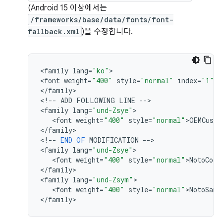
(Android 15 이상에서는
/frameworks/base/data/fonts/font-
fallback.xml
)을 수정합니다.
<
family
lang
=
"ko"
>

<
font
weight
=
"400"
style
=
"normal"
index
=
"1"
>
N
<
/
family
>

<
!
--
ADD
FOLLOWING
LINE
--
>

<
family
lang
=
"und-Zsye"
>

   <
font
weight
=
"400"
style
=
"normal"
>
OEMCust
<
/
family
>

<
!
--
END
OF
MODIFICATION
--
>

<
family
lang
=
"und-Zsye"
>

   <
font
weight
=
"400"
style
=
"normal"
>
NotoColo
<
/
family
>

<
family
lang
=
"und-Zsym"
>

   <
font
weight
=
"400"
style
=
"normal"
>
NotoSans
<
/
family