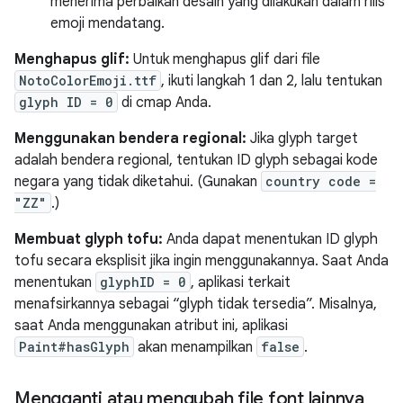
menerima perbaikan desain yang dilakukan dalam rilis
emoji mendatang.
Menghapus glif:
Untuk menghapus glif dari file
NotoColorEmoji.ttf
, ikuti langkah 1 dan 2, lalu tentukan
glyph ID = 0
di cmap Anda.
Menggunakan bendera regional:
Jika glyph target
adalah bendera regional, tentukan ID glyph sebagai kode
negara yang tidak diketahui. (Gunakan
country code =
"ZZ"
.)
Membuat glyph tofu:
Anda dapat menentukan ID glyph
tofu secara eksplisit jika ingin menggunakannya. Saat Anda
menentukan
glyphID = 0
, aplikasi terkait
menafsirkannya sebagai “glyph tidak tersedia”. Misalnya,
saat Anda menggunakan atribut ini, aplikasi
Paint#hasGlyph
akan menampilkan
false
.
Mengganti atau mengubah file font lainnya