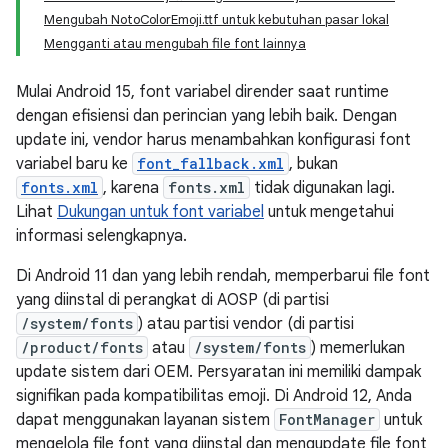
Mengubah NotoColorEmoji.ttf untuk kebutuhan pasar lokal
Mengganti atau mengubah file font lainnya
Mulai Android 15, font variabel dirender saat runtime
dengan efisiensi dan perincian yang lebih baik. Dengan
update ini, vendor harus menambahkan konfigurasi font
variabel baru ke
font_fallback.xml
, bukan
fonts.xml
, karena
fonts.xml
tidak digunakan lagi.
Lihat
Dukungan untuk font variabel
untuk mengetahui
informasi selengkapnya.
Di Android 11 dan yang lebih rendah, memperbarui file font
yang diinstal di perangkat di AOSP (di partisi
/system/fonts
) atau partisi vendor (di partisi
/product/fonts
atau
/system/fonts
) memerlukan
update sistem dari OEM. Persyaratan ini memiliki dampak
signifikan pada kompatibilitas emoji. Di Android 12, Anda
dapat menggunakan layanan sistem
FontManager
untuk
mengelola file font yang diinstal dan mengupdate file font