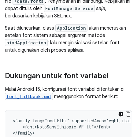
file
/data/fonts
. Penyimpanan ini dilindungi. Kebijakan ini
dapat ditulis oleh
FontManagerService
saja
,
berdasarkan kebijakan SELinux.
Saat diluncurkan, class
Application
akan meneruskan
setelan font sistem sebagai argumen metode
bindApplication
; lalu menginisialisasi setelan font
untuk digunakan oleh proses aplikasi.
Dukungan untuk font variabel
Mulai Android 15, konfigurasi font variabel ditentukan di
font_fallback.xml
menggunakan format berikut:
<family lang="und-Ethi" supportedAxes="wght,ital">

    <font>NotoSansEthiopic-VF.ttf</font>
