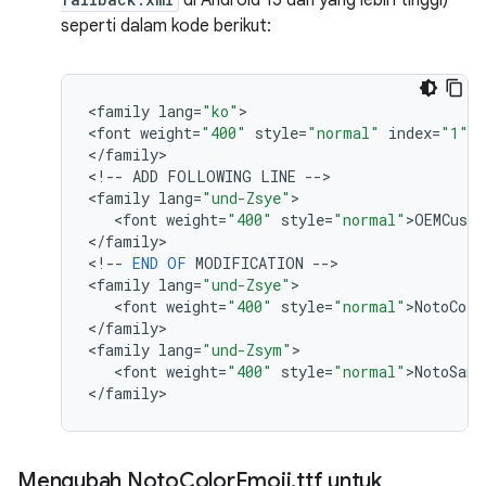
di Android 15 dan yang lebih tinggi)
seperti dalam kode berikut:
<
family
lang
=
"ko"
>

<
font
weight
=
"400"
style
=
"normal"
index
=
"1"
>
N
<
/
family
>

<
!
--
ADD
FOLLOWING
LINE
--
>

<
family
lang
=
"und-Zsye"
>

   <
font
weight
=
"400"
style
=
"normal"
>
OEMCust
<
/
family
>

<
!
--
END
OF
MODIFICATION
--
>

<
family
lang
=
"und-Zsye"
>

   <
font
weight
=
"400"
style
=
"normal"
>
NotoColo
<
/
family
>

<
family
lang
=
"und-Zsym"
>

   <
font
weight
=
"400"
style
=
"normal"
>
NotoSans
<
/
family
Mengubah Noto
Color
Emoji
.
ttf untuk