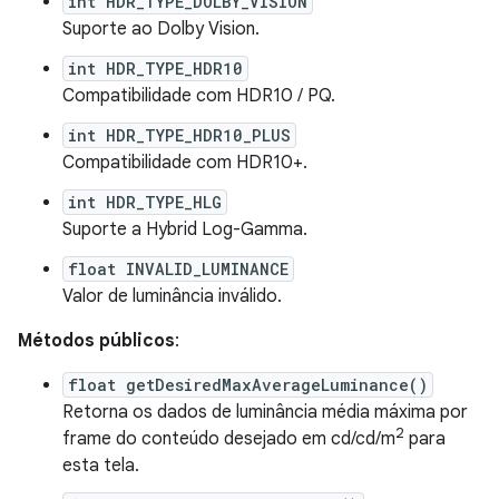
int HDR_TYPE_DOLBY_VISION
Suporte ao Dolby Vision.
int HDR_TYPE_HDR10
Compatibilidade com HDR10 / PQ.
int HDR_TYPE_HDR10_PLUS
Compatibilidade com HDR10+.
int HDR_TYPE_HLG
Suporte a Hybrid Log-Gamma.
float INVALID_LUMINANCE
Valor de luminância inválido.
Métodos públicos
:
float getDesiredMaxAverageLuminance()
Retorna os dados de luminância média máxima por
2
frame do conteúdo desejado em cd/cd/m
para
esta tela.