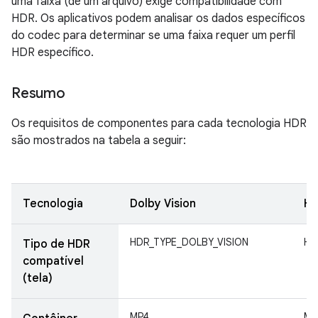
uma faixa (de um arquivo) exige compatibilidade com
HDR. Os aplicativos podem analisar os dados específicos
do codec para determinar se uma faixa requer um perfil
HDR específico.
Resumo
Os requisitos de componentes para cada tecnologia HDR
são mostrados na tabela a seguir:
Tecnologia
Dolby Vision
HD
HDR_TYPE_DOLBY_VISION
HD
Tipo de HDR
compatível
(tela)
MP4
MP