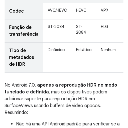
AVC/HEVC
HEVC
VP9
V
Codec
ST-2084
ST-
HLG
S
Função de
2084
2
transferência
Dinâmico
Estático
Nenhum
E
Tipo de
metadados
de HDR
No Android 7.0,
apenas a reprodução HDR no modo
tunelado é definida
, mas os dispositivos podem
adicionar suporte para reprodução HDR em
SurfaceViews usando buffers de vídeo opacos.
Resumindo:
Não há uma API Android padrão para verificar se a