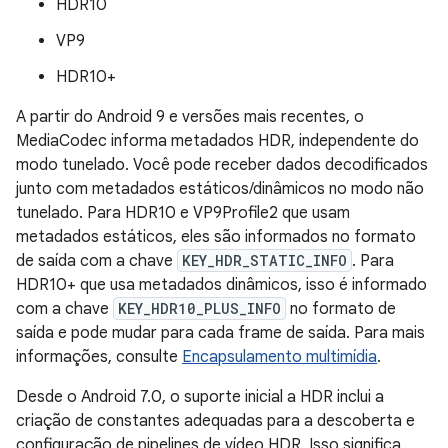
HDR10
VP9
HDR10+
A partir do Android 9 e versões mais recentes, o
MediaCodec informa metadados HDR, independente do
modo tunelado. Você pode receber dados decodificados
junto com metadados estáticos/dinâmicos no modo não
tunelado. Para HDR10 e VP9Profile2 que usam
metadados estáticos, eles são informados no formato
de saída com a chave
KEY_HDR_STATIC_INFO
. Para
HDR10+ que usa metadados dinâmicos, isso é informado
com a chave
KEY_HDR10_PLUS_INFO
no formato de
saída e pode mudar para cada frame de saída. Para mais
informações, consulte
Encapsulamento multimídia
.
Desde o Android 7.0, o suporte inicial a HDR inclui a
criação de constantes adequadas para a descoberta e
configuração de pipelines de vídeo HDR. Isso significa