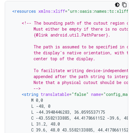
<resources
xmlns:xliff
=
"urn:oasis:names:tc:xliff:
<!-- The bounding path of the cutout region of
         Must either be empty if there is no cutou
         {@link android.util.PathParser}.
         The path is assumed to be specified in di
         the display's native orientation, with th
         center top of the display.
         To facilitate writing device-independent 
         appended after the path string to interpr
         Note that a physical cutout should be con
         -->
<string
translatable
=
"false"
name
=
"config_main
        M 0,0
        L -48, 0
        L -44.3940446283, 36.0595537175
        C -43.5582133885, 44.4178661152 -39.6, 48.
        L 31.2, 48.0
        C 39.6, 48.0 43.5582133885, 44.4178661152 