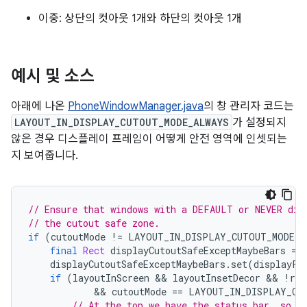
이중: 상단의 컷아웃 1개와 하단의 컷아웃 1개
예시 및 소스
아래에 나온
PhoneWindowManager.java
의 창 관리자 코드는
LAYOUT_IN_DISPLAY_CUTOUT_MODE_ALWAYS
가 설정되지
않은 경우 디스플레이 프레임이 어떻게 안전 영역에 인셋되는
지 보여줍니다.
// Ensure that windows with a DEFAULT or NEVER dis
// the cutout safe zone.
if
(
cutoutMode 
!=
 LAYOUT_IN_DISPLAY_CUTOUT_MODE_A
final
Rect
 displayCutoutSafeExceptMaybeBars 
=
 
    displayCutoutSafeExceptMaybeBars
.
set
(
displayFr
if
(
layoutInScreen 
&&
 layoutInsetDecor 
&&
!
req
&&
 cutoutMode 
==
 LAYOUT_IN_DISPLAY_CU
// At the top we have the status bar, so a