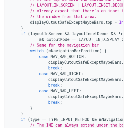
// LAYOUT_IN_SCREEN | LAYOUT_INSET_DECOR 
// already expect that there's an inset th
// the window from that area.
        displayCutoutSafeExceptMaybeBars
.
top 
=
Int
}
if
(
layoutInScreen 
&&
 layoutInsetDecor 
&&
!
req
&&
 cutoutMode 
==
 LAYOUT_IN_DISPLAY_CU
// Same for the navigation bar.
switch
(
mNavigationBarPosition
)
{
case
 NAV_BAR_BOTTOM
:
                displayCutoutSafeExceptMaybeBars
.
b
break
;
case
 NAV_BAR_RIGHT
:
                displayCutoutSafeExceptMaybeBars
.
r
break
;
case
 NAV_BAR_LEFT
:
                displayCutoutSafeExceptMaybeBars
.
l
break
;
}
}
if
(
type 
==
 TYPE_INPUT_METHOD 
&&
 mNavigationB
// The IME can always extend under the bot