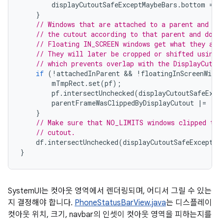
        displayCutoutSafeExceptMaybeBars
.
bottom 
=
}
// Windows that are attached to a parent and l
// the cutout according to that parent and don
// Floating IN_SCREEN windows get what they as
// They will later be cropped or shifted using
// which prevents overlap with the DisplayCuto
if
(!
attachedInParent 
&&
!
floatingInScreenWind
        mTmpRect
.
set
(
pf
);
        pf
.
intersectUnchecked
(
displayCutoutSafeExc
        parentFrameWasClippedByDisplayCutout 
|=
!
m
}
// Make sure that NO_LIMITS windows clipped to
// cutout.
    df
.
intersectUnchecked
(
displayCutoutSafeExceptM
}
SystemUI는 컷아웃 영역에서 렌더링되며, 어디서 그릴 수 있는
지 결정해야 합니다.
PhoneStatusBarView.java
는 디스플레이
컷아웃 위치, 크기, navbar의 인셋이 컷아웃 영역을 피하는지를