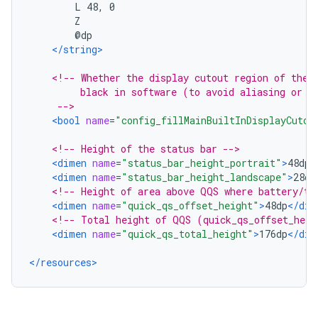
        L 48, 0
        Z
        @dp
</string>
<!-- Whether the display cutout region of the 
         black in software (to avoid aliasing or e
     -->
<bool
name
=
"config_fillMainBuiltInDisplayCutou
<!-- Height of the status bar -->
<dimen
name
=
"status_bar_height_portrait"
>
48dp
<
<dimen
name
=
"status_bar_height_landscape"
>
28dp
<!-- Height of area above QQS where battery/ti
<dimen
name
=
"quick_qs_offset_height"
>
48dp
</dim
<!-- Total height of QQS (quick_qs_offset_heig
<dimen
name
=
"quick_qs_total_height"
>
176dp
</dim
</resources>