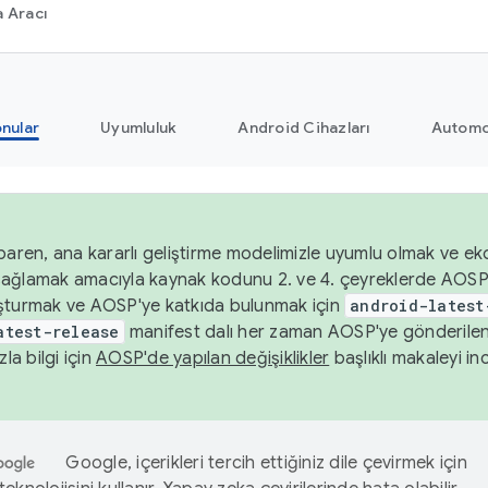
 Aracı
nular
Uyumluluk
Android Cihazları
Automo
baren, ana kararlı geliştirme modelimizle uyumlu olmak ve ek
nı sağlamak amacıyla kaynak kodunu 2. ve 4. çeyreklerde AOSP
şturmak ve AOSP'ye katkıda bulunmak için
android-latest
atest-release
manifest dalı her zaman AOSP'ye gönderile
zla bilgi için
AOSP'de yapılan değişiklikler
başlıklı makaleyi inc
Google, içerikleri tercih ettiğiniz dile çevirmek için