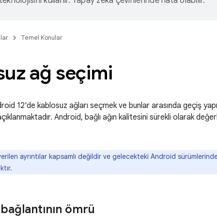
eknolojisini kullanır. Yapay zeka çevirilerinde hata olabilir.
lar
Temel Konular
suz ağ seçimi
oid 12'de kablosuz ağları seçmek ve bunlar arasında geçiş yapma
ıklanmaktadır. Android, bağlı ağın kalitesini sürekli olarak değerlen
rilen ayrıntılar kapsamlı değildir ve gelecekteki Android sürümlerind
tır.
bağlantının ömrü