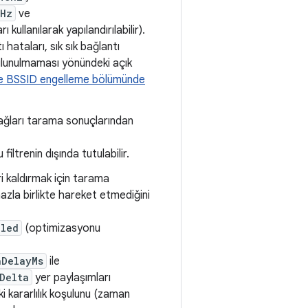
GHz
ve
 kullanılarak yapılandırılabilir).
 hataları, sık sık bağlantı
 bulunulmaması yönündeki açık
e BSSID engelleme bölümünde
ağları tarama sonuçlarından
filtrenin dışında tutulabilir.
eri kaldırmak için tarama
hazla birlikte hareket etmediğini
bled
(optimizasyonu
nDelayMs
ile
Delta
yer paylaşımları
ki kararlılık koşulunu (zaman