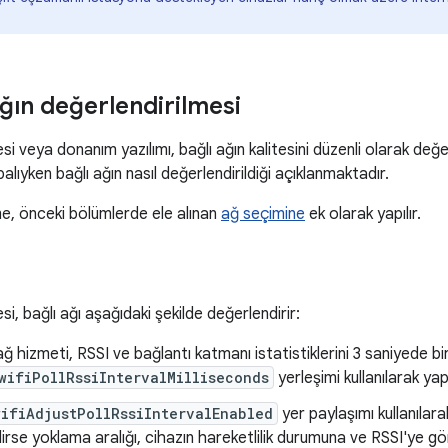
ağın değerlendirilmesi
i veya donanım yazılımı, bağlı ağın kalitesini düzenli olarak değ
alıyken bağlı ağın nasıl değerlendirildiği açıklanmaktadır.
e, önceki bölümlerde ele alınan
ağ seçimine
ek olarak yapılır.
i, bağlı ağı aşağıdaki şekilde değerlendirir:
ğ hizmeti, RSSI ve bağlantı katmanı istatistiklerini 3 saniyede bi
wifiPollRssiIntervalMilliseconds
yerleşimi kullanılarak yapıl
ifiAdjustPollRssiIntervalEnabled
yer paylaşımı kullanılara
ilirse yoklama aralığı, cihazın hareketlilik durumuna ve RSSI'ye gö