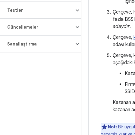
içind
Testler
Çerçeve, h
fazla BSSI
adaydır
.
Güncellemeler
Çerçeve,
Sanallaştırma
adayı kulla
Çerçeve, k
aşağıdaki k
Kaza
Firm
SSID
Kazanan ad
kazanan aday
Not:
Bir uygu
geçersiz kılar ve