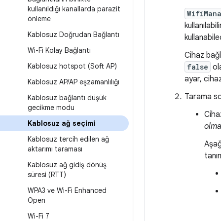
kullanıldığı kanallarda parazit
WifiMan
önleme
kullanılabi
Kablosuz Doğrudan Bağlantı
kullanabilec
Wi-Fi Kolay Bağlantı
Cihaz bağ
Kablosuz hotspot (Soft AP)
false
ol
ayar, ciha
Kablosuz AP
/
AP eşzamanlılığı
Tarama son
Kablosuz bağlantı düşük
gecikme modu
Ciha
Kablosuz ağ seçimi
olma
Kablosuz tercih edilen ağ
Aşağ
aktarımı taraması
tanım
Kablosuz ağ gidiş dönüş
süresi (RTT)
WPA3 ve Wi-Fi Enhanced
Open
Wi-Fi 7