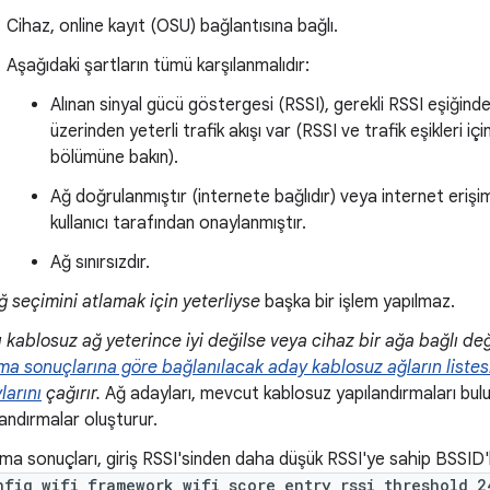
Cihaz, online kayıt (OSU) bağlantısına bağlı.
Aşağıdaki şartların tümü karşılanmalıdır:
Alınan sinyal gücü göstergesi (RSSI), gerekli RSSI eşiğin
üzerinden yeterli trafik akışı var (RSSI ve trafik eşikleri içi
bölümüne bakın).
Ağ doğrulanmıştır (internete bağlıdır) veya internet erişi
kullanıcı tarafından onaylanmıştır.
Ağ sınırsızdır.
ğ seçimini atlamak için yeterliyse
başka bir işlem yapılmaz.
ı kablosuz ağ yeterince iyi değilse veya cihaz bir ağa bağlı de
ma sonuçlarına göre bağlanılacak aday kablosuz ağların listesi
larını
çağırır.
Ağ adayları, mevcut kablosuz yapılandırmaları bulu
landırmalar oluşturur.
ma sonuçları, giriş RSSI'sinden daha düşük RSSI'ye sahip BSSID'l
nfig_wifi_framework_wifi_score_entry_rssi_threshold_2