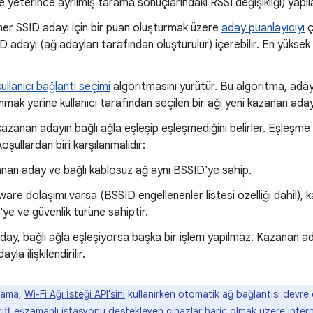
e yeterince ayrılmış tarama sonuçlarındaki RSSI değişikliği) yapıla
er SSID adayı için bir puan oluşturmak üzere
aday puanlayıcıyı
ç
D adayı (ağ adayları tarafından oluşturulur) içerebilir. En yükse
kullanıcı bağlantı seçimi
algoritmasını yürütür. Bu algoritma, ada
nmak yerine kullanıcı tarafından seçilen bir ağı yeni kazanan aday
azanan adayın bağlı ağla eşleşip eşleşmediğini belirler. Eşleşme 
oşullardan biri karşılanmalıdır:
nan aday ve bağlı kablosuz ağ aynı BSSID'ye sahip.
ware dolaşımı varsa (BSSID engellenenler listesi özelliği dahil), 
'ye ve güvenlik türüne sahiptir.
ay, bağlı ağla eşleşiyorsa başka bir işlem yapılmaz. Kazanan a
la ilişkilendirilir.
lama,
Wi-Fi Ağı İsteği API'sini
kullanırken otomatik ağ bağlantısı devre dış
 çift eşzamanlı istasyonu destekleyen cihazlar hariç olmak üzere inter