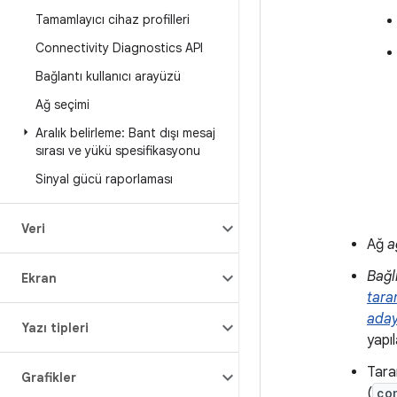
Tamamlayıcı cihaz profilleri
Connectivity Diagnostics API
Bağlantı kullanıcı arayüzü
Ağ seçimi
Aralık belirleme: Bant dışı mesaj
sırası ve yükü spesifikasyonu
Sinyal gücü raporlaması
Veri
Ağ
a
Bağl
Ekran
tara
aday
Yazı tipleri
yapı
Tara
Grafikler
(
co