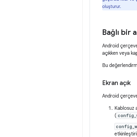
oluşturur.
Bağlı bir 
Android çerçeves
açıkken veya kap
Bu değerlendirm
Ekran açık
Android çerçeves
Kablosuz a
(
config_
config_w
etkinleştir