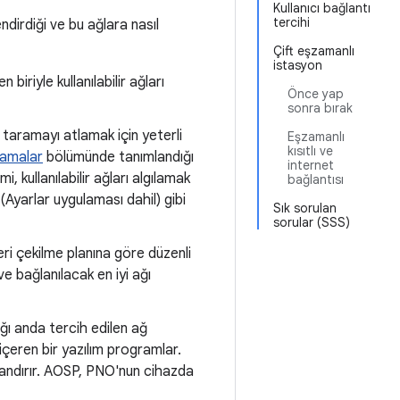
Kullanıcı bağlantı
tercihi
ndirdiği ve bu ağlara nasıl
Çift eşzamanlı
istasyon
iriyle kullanılabilir ağları
Önce yap
sonra bırak
 taramayı atlamak için yeterli
Eşzamanlı
kısıtlı ve
ramalar
bölümünde tanımlandığı
internet
i, kullanılabilir ağları algılamak
bağlantısı
Ayarlar uygulaması dahil) gibi
Sık sorulan
sorular (SSS)
eri çekilme planına göre düzenli
e bağlanılacak en iyi ağı
ı anda tercih edilen ağ
içeren bir yazılım programlar.
uyandırır. AOSP, PNO'nun cihazda