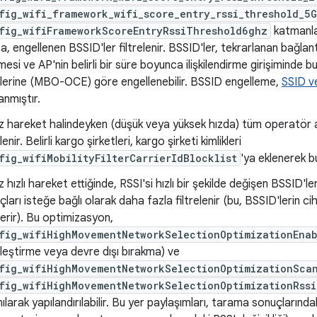
fig_wifi_framework_wifi_score_entry_rssi_threshold_5
fig_wifiFrameworkScoreEntryRssiThreshold6ghz
katmanları
a, engellenen BSSID'ler filtrelenir. BSSID'ler, tekrarlanan bağlantı
mesi ve AP'nin belirli bir süre boyunca ilişkilendirme girişiminde
klerine (MBO-OCE) göre engellenebilir. BSSID engelleme,
SSID v
anmıştır.
z hareket halindeyken (düşük veya yüksek hızda) tüm operatör 
elenir. Belirli kargo şirketleri, kargo şirketi kimlikleri
fig_wifiMobilityFilterCarrierIdBlocklist
'ya eklenerek bu 
 hızlı hareket ettiğinde, RSSI'si hızlı bir şekilde değişen BSSID'l
ları isteğe bağlı olarak daha fazla filtrelenir (bu, BSSID'lerin ci
erir). Bu optimizasyon,
fig_wifiHighMovementNetworkSelectionOptimizationEna
nleştirme veya devre dışı bırakma) ve
fig_wifiHighMovementNetworkSelectionOptimizationSca
fig_wifiHighMovementNetworkSelectionOptimizationRssi
nılarak yapılandırılabilir. Bu yer paylaşımları, tarama sonuçlarında