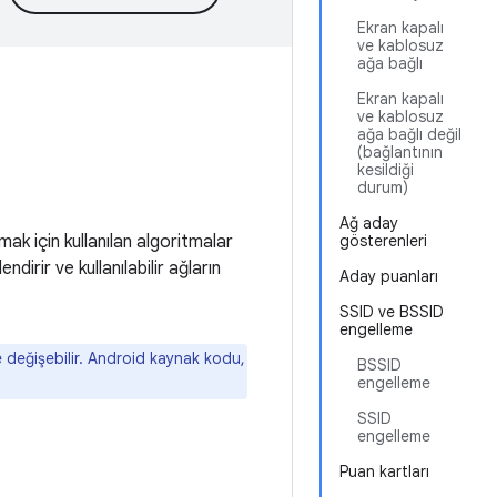
Ekran kapalı
ve kablosuz
ağa bağlı
Ekran kapalı
ve kablosuz
ağa bağlı değil
(bağlantının
kesildiği
durum)
Ağ aday
k için kullanılan algoritmalar
gösterenleri
dirir ve kullanılabilir ağların
Aday puanları
SSID ve BSSID
engelleme
e değişebilir. Android kaynak kodu,
BSSID
engelleme
SSID
engelleme
Puan kartları