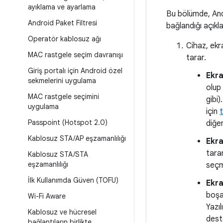
ayıklama ve ayarlama
Bu bölümde, Andro
Android Paket Filtresi
bağlandığı açıkl
Operatör kablosuz ağı
Cihaz, ekra
MAC rastgele seçim davranışı
tarar.
Giriş portalı için Android özel
Ekra
sekmelerini uygulama
olup 
MAC rastgele seçimini
gibi)
uygulama
için
Passpoint (Hotspot 2
.
0)
diğer
Kablosuz STA
/
AP eşzamanlılığı
Ekra
tara
Kablosuz STA
/
STA
eşzamanlılığı
seçm
İlk Kullanımda Güven (TOFU)
Ekra
boşal
Wi-Fi Aware
Yazı
Kablosuz ve hücresel
dest
bağlantıların birlikte