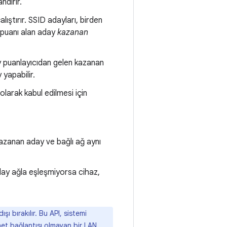
ndırır.
alıştırır. SSID adayları, birden
k puanı alan aday
kazanan
y puanlayıcıdan gelen kazanan
 yapabilir.
olarak kabul edilmesi için
kazanan aday ve bağlı ağ aynı
day ağla eşleşmiyorsa cihaz,
ı bırakılır. Bu API, sistemi
net bağlantısı olmayan bir LAN