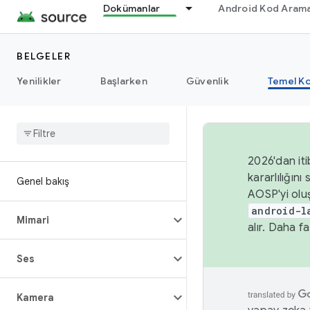
Dokümanlar
Android Kod Arama
BELGELER
Yenilikler
Başlarken
Güvenlik
Temel Ko
2026'dan iti
kararlılığı
Genel bakış
AOSP'yi olu
android-l
Mimari
alır. Daha fa
Ses
Kamera