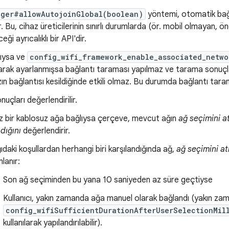
ager#allowAutojoinGlobal(boolean)
yöntemi, otomatik bağla
lir. Bu, cihaz üreticilerinin sınırlı durumlarda (ör. mobil olmayan, 
eği ayrıcalıklı bir API'dir.
lıysa ve
config_wifi_framework_enable_associated_netwo
arak ayarlanmışsa bağlantı taraması yapılmaz ve tarama sonuçla
zın bağlantısı kesildiğinde etkili olmaz. Bu durumda bağlantı tar
uçları değerlendirilir.
z bir kablosuz ağa bağlıysa çerçeve, mevcut ağın
ağ seçimini at
dığını
değerlendirir.
ıdaki koşullardan herhangi biri karşılandığında ağ,
ağ seçimini at
lanır:
Son ağ seçiminden bu yana 10 saniyeden az süre geçtiyse
Kullanıcı, yakın zamanda ağa manuel olarak bağlandı (yakın za
config_wifiSufficientDurationAfterUserSelectionMil
kullanılarak yapılandırılabilir).