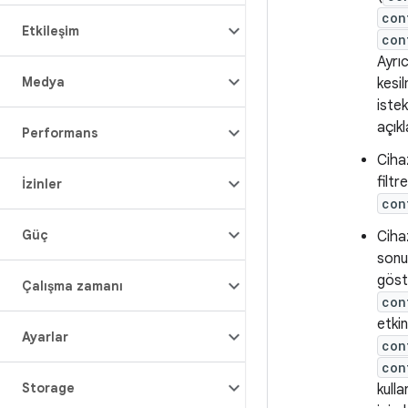
con
Etkileşim
con
Ayrıc
Medya
kesil
iste
açıkl
Performans
Ciha
filtr
İzinler
con
Güç
Cihaz
sonuç
göst
Çalışma zamanı
con
etki
Ayarlar
con
con
Storage
kulla