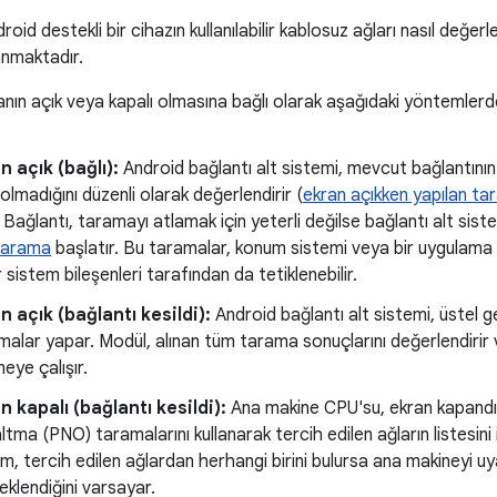
id destekli bir cihazın kullanılabilir kablosuz ağları nasıl değerle
anmaktadır.
nın açık veya kapalı olmasına bağlı olarak aşağıdaki yöntemlerden b
n açık (bağlı):
Android bağlantı alt sistemi, mevcut bağlantının
olmadığını düzenli olarak değerlendirir (
ekran açıkken yapılan ta
. Bağlantı, taramayı atlamak için yeterli değilse bağlantı alt sistem
tarama
başlatır. Bu taramalar, konum sistemi veya bir uygulama (
 sistem bileşenleri tarafından da tetiklenebilir.
n açık (bağlantı kesildi):
Android bağlantı alt sistemi, üstel g
malar yapar. Modül, alınan tüm tarama sonuçlarını değerlendirir v
eye çalışır.
n kapalı (bağlantı kesildi):
Ana makine CPU'su, ekran kapandığ
tma (PNO) taramalarını kullanarak tercih edilen ağların listesini 
lım, tercih edilen ağlardan herhangi birini bulursa ana makineyi 
eklendiğini varsayar.