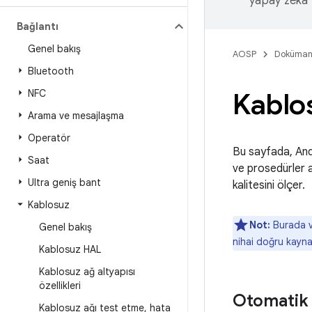
yapay zeka t
Bağlantı
Genel bakış
AOSP
Doküman
Bluetooth
NFC
Kablo
Arama ve mesajlaşma
Operatör
Bu sayfada, Andr
Saat
ve prosedürler aç
Ultra geniş bant
kalitesini ölçer.
Kablosuz
Not:
Burada ve
Genel bakış
nihai doğru kaynak
Kablosuz HAL
Kablosuz ağ altyapısı
özellikleri
Otomatik 
Kablosuz ağı test etme
,
hata