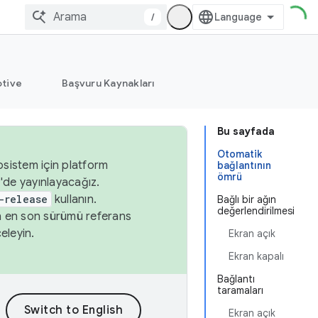
/
tive
Başvuru Kaynakları
Bu sayfada
Otomatik
osistem için platform
bağlantının
ömrü
'de yayınlayacağız.
-release
kullanın.
Bağlı bir ağın
değerlendirilmesi
n en son sürümü referans
eleyin.
Ekran açık
Ekran kapalı
Bağlantı
taramaları
Ekran açık