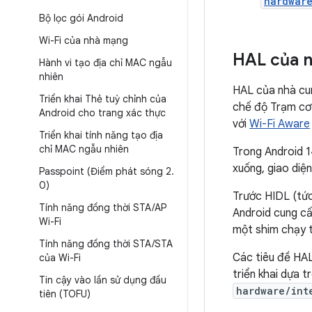
hardwar
Bộ lọc gói Android
Wi-Fi của nhà mạng
HAL của 
Hành vi tạo địa chỉ MAC ngẫu
nhiên
HAL của nhà cun
Triển khai Thẻ tuỳ chỉnh của
chế độ Trạm cơ 
Android cho trang xác thực
với
Wi-Fi Aware
Triển khai tính năng tạo địa
chỉ MAC ngẫu nhiên
Trong Android 1
xuống, giao diệ
Passpoint (Điểm phát sóng 2
.
0)
Trước HIDL (tức
Tính năng đồng thời STA
/
AP
Android cung cấ
Wi-Fi
một shim chạy 
Tính năng đồng thời STA
/
STA
Các tiêu đề HA
của Wi-Fi
triển khai dựa 
Tin cậy vào lần sử dụng đầu
hardware/int
tiên (TOFU)