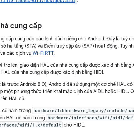
e/interfaces/wifi/hostapd/aidl
.
nhà cung cấp
g cấp cung cấp các lệnh dành riêng cho Android. Đây là tuỳ c
sở hạ tầng (STA) và Điểm truy cập ảo (SAP) hoạt động. Tuy nhi
và các dịch vụ
Wi-Fi RTT
.
4 trở lên, giao diện HAL của nhà cung cấp được xác định bằng 
n HAL của nhà cung cấp được xác định bằng HIDL.
 là trước Android 8.0), Android đã sử dụng một cơ chế HAL có 
p một phương thức triển khai mặc định của AIDL hoặc HIDL. Quy
trên HAL cũ.
L cũ nằm trong
hardware/libhardware_legacy/include/ha
trên HAL cũ nằm trong
hardware/interfaces/wifi/aidl/def
erfaces/wifi/1.x/default
cho HIDL.