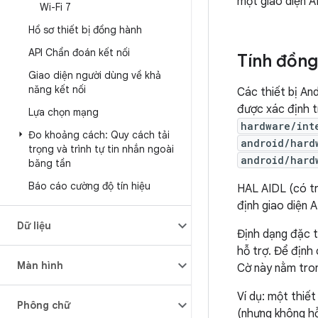
một giao diện A
Wi-Fi 7
Hồ sơ thiết bị đồng hành
API Chẩn đoán kết nối
Tính đồng 
Giao diện người dùng về khả
năng kết nối
Các thiết bị An
được xác định t
Lựa chọn mạng
hardware/int
Đo khoảng cách: Quy cách tải
android/hard
trọng và trình tự tin nhắn ngoài
android/hard
băng tần
Báo cáo cường độ tín hiệu
HAL AIDL (có tr
định giao diện 
Dữ liệu
Định dạng đặc t
hỗ trợ. Để định
Màn hình
Cờ này nằm tr
Ví dụ: một thiết
Phông chữ
(nhưng không hỗ