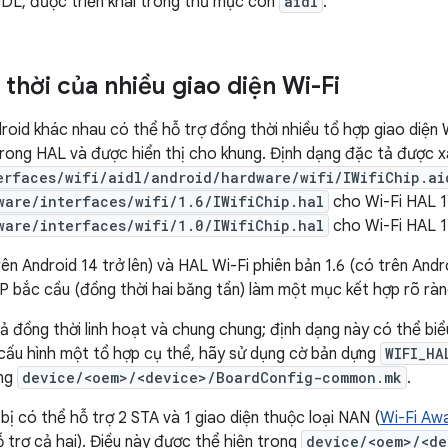
IDL, được triển khai trong thư mục con
aidl
.
thời của nhiều giao diện Wi-Fi
droid khác nhau có thể hỗ trợ đồng thời nhiều tổ hợp giao diện 
rong HAL và được hiển thị cho khung. Định dạng đặc tả được x
erfaces/wifi/aidl/android/hardware/wifi/IWifiChip.ai
ware/interfaces/wifi/1.6/IWifiChip.hal
cho Wi-Fi HAL 1
ware/interfaces/wifi/1.0/IWifiChip.hal
cho Wi-Fi HAL 1.
ên Android 14 trở lên) và HAL Wi-Fi phiên bản 1.6 (có trên Andr
AP bắc cầu (đồng thời hai băng tần) làm một mục kết hợp rõ ràn
ả đồng thời linh hoạt và chung chung; định dạng này có thể bi
 cấu hình một tổ hợp cụ thể, hãy sử dụng cờ bản dựng
WIFI_HA
ong
device/<oem>/<device>/BoardConfig-common.mk
.
 bị có thể hỗ trợ 2 STA và 1 giao diện thuộc loại NAN (
Wi-Fi Aw
 trợ cả hai). Điều này được thể hiện trong
device/<oem>/<de