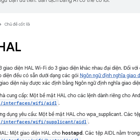
gữ bạn ưu tiên. Bản dịch bằng AI có thể có lỗi.
Chủ đề cốt lõi
 HAL
 giao diện HAL Wi-Fi do 3 giao diện khác nhau đại diện. Đối với
ao diện đều có sẵn dưới dạng các gói
Ngôn ngữ định nghĩa giao d
giao diện này được xác định bằng Ngôn ngữ định nghĩa giao diệ
hà cung cấp: Một bề mặt HAL cho các lệnh dành riêng cho And
e/interfaces/wifi/aidl
.
ng dụng yêu cầu: Một bề mặt HAL cho wpa_supplicant. Các tệ
e/interfaces/wifi/supplicant/aidl
.
AL: Một giao diện HAL cho
hostapd
. Các tệp AIDL nằm trong