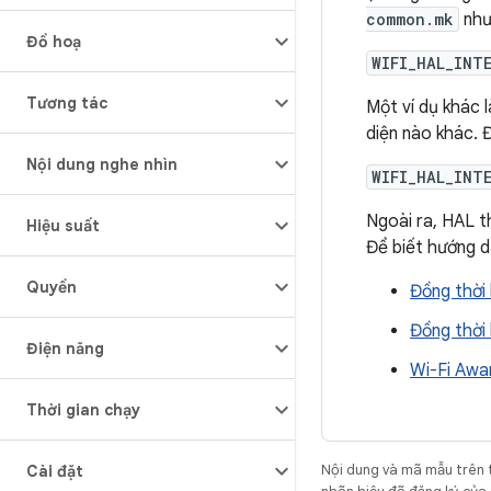
common.mk
như
Đồ hoạ
WIFI_HAL_INT
Tương tác
Một ví dụ khác 
diện nào khác. Đ
Nội dung nghe nhìn
WIFI_HAL_INT
Ngoài ra, HAL t
Hiệu suất
Để biết hướng d
Quyền
Đồng thời 
Đồng thời 
Điện năng
Wi-Fi Awa
Thời gian chạy
Nội dung và mã mẫu trên 
Cài đặt