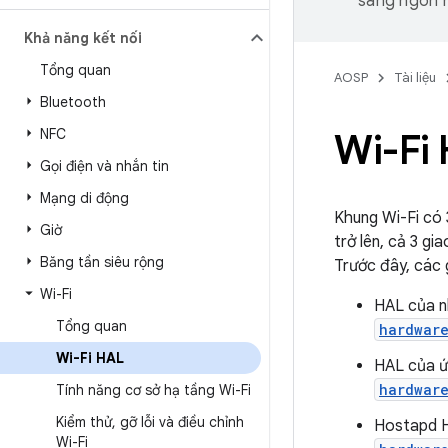
sang ngôn n
Khả năng kết nối
Tổng quan
AOSP
Tài liệu
Bluetooth
NFC
Wi-Fi
Gọi điện và nhắn tin
Mạng di động
Khung Wi-Fi có 3
Giờ
trở lên, cả 3 gi
Băng tần siêu rộng
Trước đây, các 
Wi-Fi
HAL của n
Tổng quan
hardwar
Wi-Fi HAL
HAL của ứ
hardwar
Tính năng cơ sở hạ tầng Wi-Fi
Kiểm thử
,
gỡ lỗi và điều chỉnh
Hostapd H
Wi-Fi