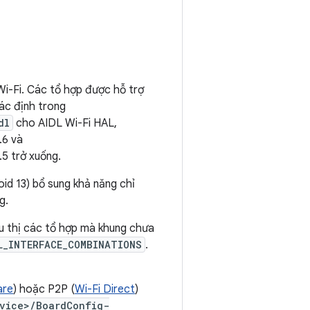
Wi-Fi. Các tổ hợp được hỗ trợ
ác định trong
dl
cho AIDL Wi-Fi HAL,
.6 và
5 trở xuống.
oid 13) bổ sung khả năng chỉ
g.
ểu thị các tổ hợp mà khung chưa
L_INTERFACE_COMBINATIONS
.
are
) hoặc P2P (
Wi-Fi Direct
)
vice>/BoardConfig-