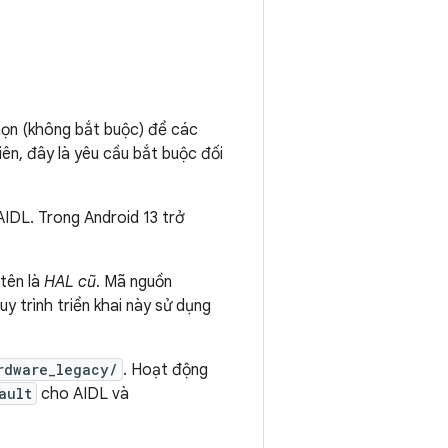
họn (không bắt buộc) để các
ên, đây là yêu cầu bắt buộc đối
AIDL. Trong Android 13 trở
tên là
HAL cũ
. Mã nguồn
 trình triển khai này sử dụng
rdware_legacy/
. Hoạt động
ault
cho AIDL và