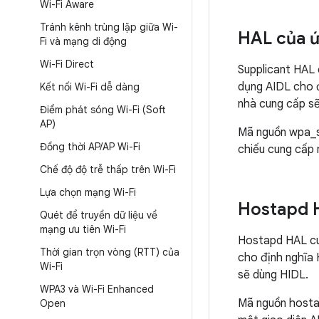
Wi-Fi Aware
Tránh kênh trùng lặp giữa Wi-
HAL của 
Fi và mạng di động
Wi-Fi Direct
Supplicant HAL 
dụng AIDL cho đ
Kết nối Wi-Fi dễ dàng
nhà cung cấp s
Điểm phát sóng Wi-Fi (Soft
AP)
Mã nguồn wpa_s
Đồng thời AP
/
AP Wi-Fi
chiếu cung cấp 
Chế độ độ trễ thấp trên Wi-Fi
Lựa chọn mạng Wi-Fi
Hostapd 
Quét để truyền dữ liệu về
mạng ưu tiên Wi-Fi
Hostapd HAL cu
Thời gian trọn vòng (RTT) của
cho định nghĩa 
Wi-Fi
sẽ dùng HIDL.
WPA3 và Wi-Fi Enhanced
Mã nguồn host
Open