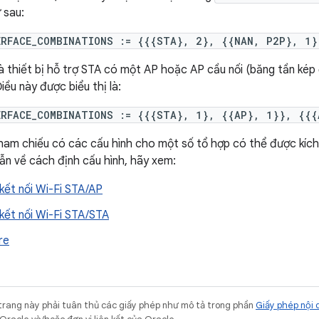
 sau:
ERFACE_COMBINATIONS := {{{STA}, 2}, {{NAN, P2P}, 1}
là thiết bị hỗ trợ STA có một AP hoặc AP cầu nối (băng tần kép
iều này được biểu thị là:
ERFACE_COMBINATIONS := {{{STA}, 1}, {{AP}, 1}}, {{{
ham chiếu có các cấu hình cho một số tổ hợp có thể được kích
ẫn về cách định cấu hình, hãy xem:
kết nối Wi-Fi STA/AP
kết nối Wi-Fi STA/STA
re
trang này phải tuân thủ các giấy phép như mô tả trong phần
Giấy phép nội 