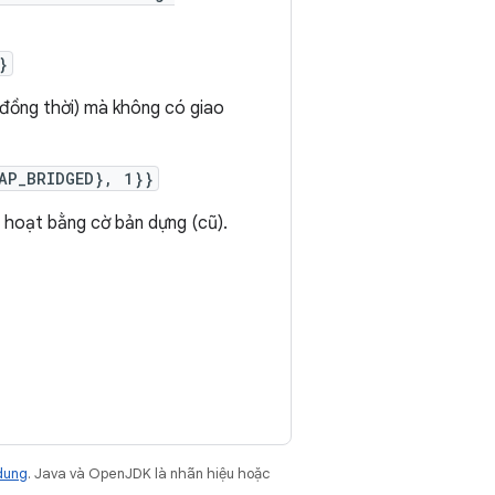
}
 đồng thời) mà không có giao
AP_BRIDGED}, 1}}
 hoạt bằng cờ bản dựng (cũ).
dung
. Java và OpenJDK là nhãn hiệu hoặc