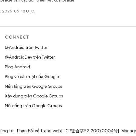
Oracle và/hoặc đơn vị liên kết của Oracle.
t: 2026-06-18 UTC.
CONNECT
@Android trên Twitter
@AndroidDev trên Twitter
Blog Android
Blog về bảo mật của Google
Nền tảng trên Google Groups
Xây dựng trên Google Groups
Nối cổng trên Google Groups
iêng tư
Phản hồi về trang web
ICP证合字B2-20070004号
Manage