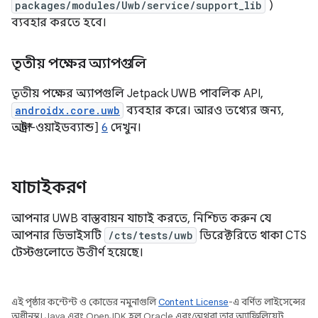
packages/modules/Uwb/service/support_lib
)
ব্যবহার করতে হবে।
তৃতীয় পক্ষের অ্যাপগুলি
তৃতীয় পক্ষের অ্যাপগুলি Jetpack UWB পাবলিক API,
androidx.core.uwb
ব্যবহার করে। আরও তথ্যের জন্য,
আল্ট্রা-ওয়াইডব্যান্ড]
6
দেখুন।
যাচাইকরণ
আপনার UWB বাস্তবায়ন যাচাই করতে, নিশ্চিত করুন যে
আপনার ডিভাইসটি
/cts/tests/uwb
ডিরেক্টরিতে থাকা CTS
টেস্টগুলোতে উত্তীর্ণ হয়েছে।
এই পৃষ্ঠার কন্টেন্ট ও কোডের নমুনাগুলি
Content License
-এ বর্ণিত লাইসেন্সের
অধীনস্থ। Java এবং OpenJDK হল Oracle এবং/অথবা তার অ্যাফিলিয়েট