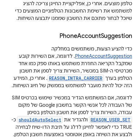
טלפון מוצעים. אחרי כן, אפליקציית החייגן צריכה להציג
למשתמש את רשימת החשבונות הטלפוניים המוצעים כדי
שיוכל לבחור מתוכם את החשבון שממנו יתבצעו השיחות.
Phone
Account
Suggestion
כדי להציע הצעות, משתמשים במחלקה
PhoneAccountSuggestion
. לדוגמה, אם השירות קובע
שמקבל הקריאה החוזרת משתמש באותו ספק כמו אחד
מכרטיסי ה-SIM במכשיר, השירות צריך לסמן את חשבון
הטלפון בערך
REASON_INTRA_CARRIER
. אחרי כן, המידע
הזה יכול להיות מועבר למשתמש בממשק של חיוג השיחות.
לדוגמה, אם המשתמש הגדיר במכשיר שימוש בכרטיס SIM
של העבודה לכל אנשי הקשר בחשבון Google של מקום
עבודה, השירות צריך לסמן את חשבון הטלפון בסימן
REASON_USER_SET
ולהגדיר את
shouldAutoSelect
כ-
TRUE כדי לאפשר לחייגן לדלג על תיבת הדו-שיח לבחירה
ולבצע את השיחה באופן אוטומטי באמצעות חשבון הטלפון.