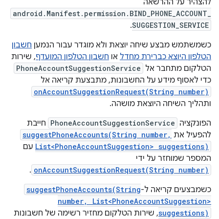
להצהיר על ההרשאה
android.Manifest.permission.BIND_PHONE_ACCOUNT_
.
SUGGESTION_SERVICE
כשמשתמש מבצע שיחה יוצאת ולא מוגדר עבור הנמען
חשבון
הטלפון היוצא כברירת מחדל
או
חשבון הטלפון המועדף
, שירות
הטלקום מתחבר אל
PhoneAccountSuggestionService
כדי לאסוף מידע על החשבונות, מתבצעת קריאה אל
onAccountSuggestionRequest(String number)
ותהליך השיחה היוצאת מושהה.
הפונקציה
PhoneAccountSuggestionService
חייבת
להפעיל את
suggestPhoneAccounts(String number,
List<PhoneAccountSuggestion> suggestions)
עם
המספר שמוחזר על ידי
.
onAccountSuggestionRequest(String number)
כשמבצעים קריאה ל-
suggestPhoneAccounts(String
number, List<PhoneAccountSuggestion>
suggestions)
, שירות הטלקום מחזיר רשימה של חשבונות