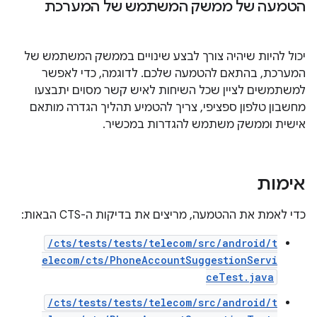
הטמעה של ממשק המשתמש של המערכת
יכול להיות שיהיה צורך לבצע שינויים בממשק המשתמש של
המערכת, בהתאם להטמעה שלכם. לדוגמה, כדי לאפשר
למשתמשים לציין שכל השיחות לאיש קשר מסוים יתבצעו
מחשבון טלפון ספציפי, צריך להטמיע תהליך הגדרה מותאם
אישית וממשק משתמש להגדרות במכשיר.
אימות
כדי לאמת את ההטמעה, מריצים את בדיקות ה-CTS הבאות:
/cts/tests/tests/telecom/src/android/t
elecom/cts/PhoneAccountSuggestionServi
ceTest.java
/cts/tests/tests/telecom/src/android/t