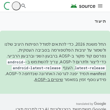
תיעוד
החל משנת 2026, כדי להתאים למודל הפיתוח היציב שלנו
ולשמור על יציבות הפלטפורמה בסביבה העסקית,
נפרסם קוד מקור ב-AOSP ברבעון השני וברבעון הרביעי.
כדי ליצור ולתרום ל-AOSP, צריך להשתמש ב-
android-
latest-release
. הענף
android-latest-release
manifest תמיד יפנה לגרסה האחרונה שנדחפה ל-AOSP.
מידע נוסף זמין במאמר
שינויים ב-AOSP
.
‫Google משתמשת בטכנולוגיית AI כדי לתרגם תוכן