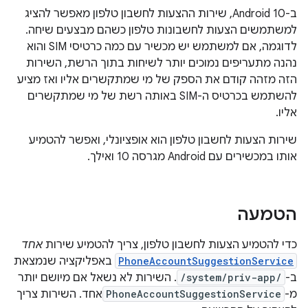
ב-Android 10, שירות ההצעות לחשבון טלפון מאפשר להציג
למשתמשים הצעות לחשבונות טלפון כשהם מבצעים שיחה.
לדוגמה, אם למשתמש יש מכשיר עם כמה כרטיסי SIM והוא
נהנה מתעריפים נמוכים יותר לשיחות בתוך הרשת, השירות
הזה מזהה קודם את הספק של מי שמתקשרים אליו ואז מציע
להשתמש בכרטיס ה-SIM באותה רשת של מי שמתקשרים
אליו.
שירות הצעות לחשבון טלפון הוא אופציונלי, ואפשר להטמיע
אותו במכשירים עם Android מגרסה 10 ואילך.
הטמעה
כדי להטמיע הצעות לחשבון טלפון, צריך להטמיע שירות
אחד
PhoneAccountSuggestionService
באפליקציה שנמצאת
ב-
/system/priv-app/
. השירות לא נשאל אם מיושם יותר
מ-
PhoneAccountSuggestionService
אחד. השירות צריך