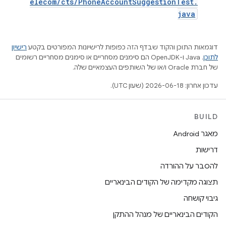
elecom/cts/PhoneAccountSuggestionTest.
java
דוגמאות התוכן והקוד שבדף הזה כפופות לרישיונות המפורטים בקטע
רישיון
לתוכן
.‏ Java ו-OpenJDK הם סימנים מסחריים או סימנים מסחריים רשומים
של חברת Oracle ו/או של השותפים העצמאיים שלה.
עדכון אחרון: 2026-06-18 (שעון UTC).
BUILD
מאגר Android
דרישות
להסבר על ההורדה
תצוגה מקדימה של הקודים הבינאריים
גיבוי קושחה
הקודים הבינאריים של מנהל ההתקן