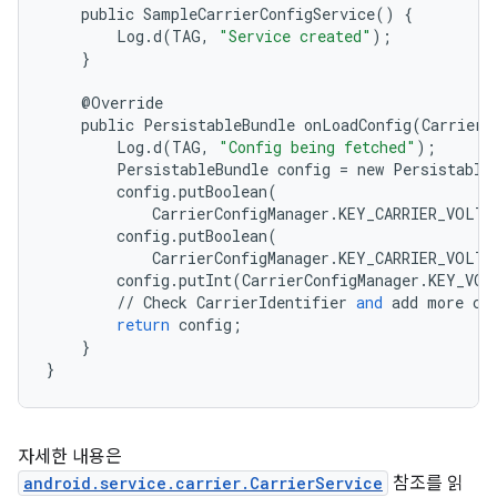
public
SampleCarrierConfigService
()
{
Log
.
d
(
TAG
,
"Service created"
);
}
@
Override
public
PersistableBundle
onLoadConfig
(
CarrierI
Log
.
d
(
TAG
,
"Config being fetched"
);
PersistableBundle
config
=
new
Persistable
config
.
putBoolean
(
CarrierConfigManager
.
KEY_CARRIER_VOLTE
config
.
putBoolean
(
CarrierConfigManager
.
KEY_CARRIER_VOLTE
config
.
putInt
(
CarrierConfigManager
.
KEY_VOL
//
Check
CarrierIdentifier
and
add
more
co
return
config
;
}
}
자세한 내용은
android.service.carrier.CarrierService
참조를 읽