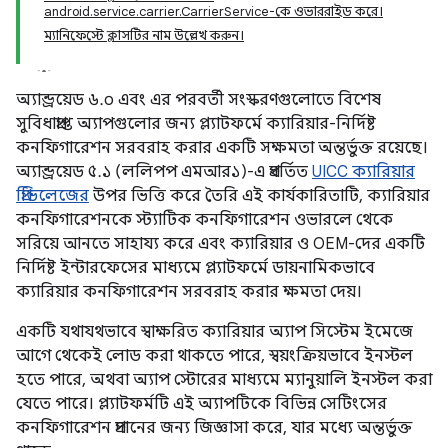
android.service.carrier.CarrierService-কে ওভাররাইড করে।
ম্যানিফেস্টে ক্লাসটির নাম উল্লেখ করুন।
অ্যান্ড্রয়েড ৬.০ এবং এর পরবর্তী সংস্করণগুলোতে বিশেষ
সুবিধাপ্রাপ্ত অ্যাপগুলোর জন্য প্ল্যাটফর্মে ক্যারিয়ার-নির্দিষ্ট
কনফিগারেশন সরবরাহ করার একটি সক্ষমতা অন্তর্ভুক্ত রয়েছে।
অ্যান্ড্রয়েড ৫.১ (ললিপপ এমআর১)-এ প্রবর্তিত
UICC ক্যারিয়ার
প্রিভিলেজের
উপর ভিত্তি করে তৈরি এই কার্যকারিতাটি, ক্যারিয়ার
কনফিগারেশনকে স্ট্যাটিক কনফিগারেশন ওভারলে থেকে
সরিয়ে আনতে সাহায্য করে এবং ক্যারিয়ার ও OEM-দের একটি
নির্দিষ্ট ইন্টারফেসের মাধ্যমে প্ল্যাটফর্মে ডায়নামিকভাবে
ক্যারিয়ার কনফিগারেশন সরবরাহ করার ক্ষমতা দেয়।
একটি যথাযথভাবে স্বাক্ষরিত ক্যারিয়ার অ্যাপ সিস্টেম ইমেজে
আগে থেকেই লোড করা থাকতে পারে, স্বয়ংক্রিয়ভাবে ইনস্টল
হতে পারে, অথবা অ্যাপ স্টোরের মাধ্যমে ম্যানুয়ালি ইনস্টল করা
যেতে পারে। প্ল্যাটফর্মটি এই অ্যাপটিকে বিভিন্ন সেটিংসের
কনফিগারেশন প্রদানের জন্য জিজ্ঞাসা করে, যার মধ্যে অন্তর্ভুক্ত