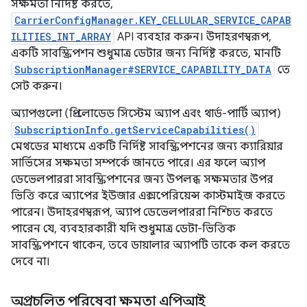
সক্ষমতা নির্দিষ্ট করতে,
CarrierConfigManager.KEY_CELLULAR_SERVICE_CAPAB
ILITIES_INT_ARRAY
API ব্যবহার করুন। উদাহরণস্বরূপ,
একটি সাবস্ক্রিপশন শুধুমাত্র ডেটার জন্য নির্দিষ্ট করতে, মানটি
SubscriptionManager#SERVICE_CAPABILITY_DATA
তে
সেট করুন।
অ্যাপগুলো (প্রি-লোডেড সিস্টেম অ্যাপ এবং থার্ড-পার্টি অ্যাপ)
SubscriptionInfo.getServiceCapabilities()
মেথডের মাধ্যমে একটি নির্দিষ্ট সাবস্ক্রিপশনের জন্য ক্যারিয়ার
সার্ভিসের সক্ষমতা সম্পর্কে জানতে পারে। এর ফলে অ্যাপ
ডেভেলপাররা সাবস্ক্রিপশনের জন্য উপলব্ধ সক্ষমতার উপর
ভিত্তি করে অ্যাপের ইউজার এক্সপেরিয়েন্স কাস্টমাইজ করতে
পারেন। উদাহরণস্বরূপ, অ্যাপ ডেভেলপাররা নিশ্চিত করতে
পারেন যে, ব্যবহারকারী যদি শুধুমাত্র ডেটা-ভিত্তিক
সাবস্ক্রিপশনে থাকেন, তবে ডায়ালার অ্যাপটি তাকে কল করতে
দেবে না।
অপ্রচলিত পরিষেবা ক্ষমতা এপিআই