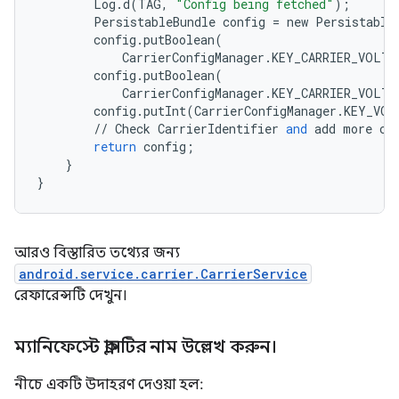
Log
.
d
(
TAG
,
"Config being fetched"
);
PersistableBundle
config
=
new
Persistable
config
.
putBoolean
(
CarrierConfigManager
.
KEY_CARRIER_VOLTE
config
.
putBoolean
(
CarrierConfigManager
.
KEY_CARRIER_VOLTE
config
.
putInt
(
CarrierConfigManager
.
KEY_VOL
//
Check
CarrierIdentifier
and
add
more
co
return
config
;
}
}
আরও বিস্তারিত তথ্যের জন্য
android.service.carrier.CarrierService
রেফারেন্সটি দেখুন।
ম্যানিফেস্টে ক্লাসটির নাম উল্লেখ করুন।
নীচে একটি উদাহরণ দেওয়া হল: