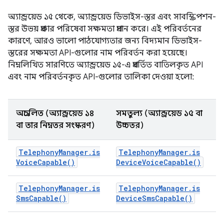
অ্যান্ড্রয়েড ১৫ থেকে, অ্যান্ড্রয়েড ডিভাইস-স্তর এবং সাবস্ক্রিপশন-
স্তর উভয় প্রকার পরিষেবা সক্ষমতা প্রদান করে। এই পরিবর্তনের
কারণে, আরও ভালো পাঠযোগ্যতার জন্য বিদ্যমান ডিভাইস-
স্তরের সক্ষমতা API-গুলোর নাম পরিবর্তন করা হয়েছে।
নিম্নলিখিত সারণিতে অ্যান্ড্রয়েড ১৫-এ প্রবর্তিত বাতিলকৃত API
এবং নাম পরিবর্তনকৃত API-গুলোর তালিকা দেওয়া হলো:
অপ্রচলিত (অ্যান্ড্রয়েড ১৪
সমতুল্য (অ্যান্ড্রয়েড ১৫ বা
বা তার নিম্নতর সংস্করণ)
উচ্চতর)
Telephony
Manager
.
is
Telephony
Manager
.
is
Voice
Capable(
)
Device
Voice
Capable(
)
Telephony
Manager
.
is
Telephony
Manager
.
is
Sms
Capable(
)
Device
Sms
Capable(
)