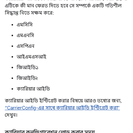
এটিকে কী মান ফেরত দিতে হবে সে সম্পর্কে একটি গতিশীল
সিদ্ধান্ত নিতে সক্ষম করে:
এমসিসি
এমএনসি
এসপিএন
আইএমএসআই
জিআইডি১
জিআইডি২
ক্যারিয়ার আইডি
ক্যারিয়ার আইডি ইন্টিগ্রেট করার বিষয়ে আরও তথ্যের জন্য,
“CarrierConfig-এর সাথে ক্যারিয়ার আইডি ইন্টিগ্রেট করা”
দেখুন।
ক্যারিয়ার কনফিগারেশন লোড করার সময়