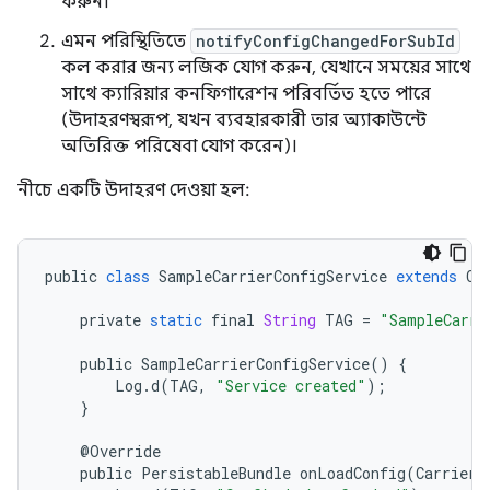
করুন।
এমন পরিস্থিতিতে
notifyConfigChangedForSubId
কল করার জন্য লজিক যোগ করুন, যেখানে সময়ের সাথে
সাথে ক্যারিয়ার কনফিগারেশন পরিবর্তিত হতে পারে
(উদাহরণস্বরূপ, যখন ব্যবহারকারী তার অ্যাকাউন্টে
অতিরিক্ত পরিষেবা যোগ করেন)।
নীচে একটি উদাহরণ দেওয়া হল:
public
class
SampleCarrierConfigService
extends
Ca
private
static
final
String
TAG
=
"SampleCarri
public
SampleCarrierConfigService
()
{
Log
.
d
(
TAG
,
"Service created"
);
}
@
Override
public
PersistableBundle
onLoadConfig
(
CarrierI