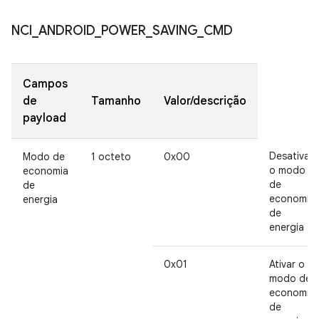
NCI
_
ANDROID
_
POWER
_
SAVING
_
CMD
Campos
de
Tamanho
Valor/descrição
payload
Desativar
Modo de
1 octeto
0x00
o modo
economia
de
de
economia
energia
de
energia
0x01
Ativar o
modo de
economia
de