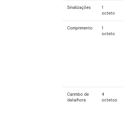
Sinalizações
1
octeto
b
Comprimento
1
octeto
r
p
i
d
Carimbo de
4
data/hora
octetos