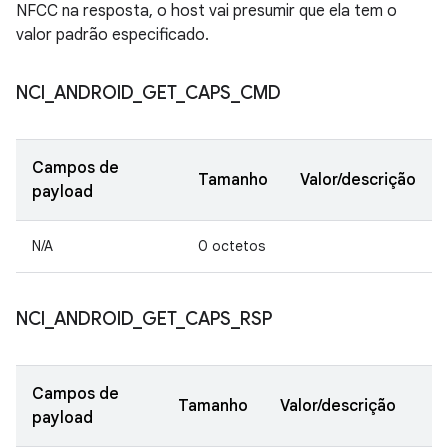
NFCC na resposta, o host vai presumir que ela tem o
valor padrão especificado.
NCI
_
ANDROID
_
GET
_
CAPS
_
CMD
Campos de
Tamanho
Valor/descrição
payload
N/A
0 octetos
NCI
_
ANDROID
_
GET
_
CAPS
_
RSP
Campos de
Tamanho
Valor/descrição
payload