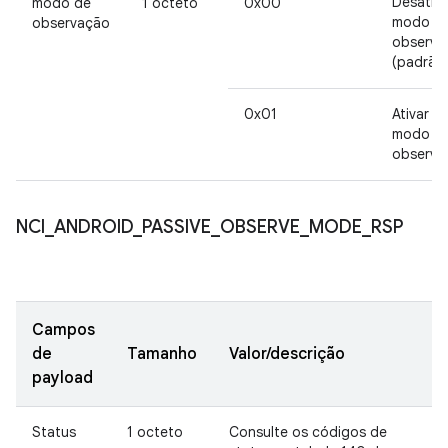
Desativa
modo de
1 octeto
0x00
modo d
observação
observa
(padrão
0x01
Ativar o
modo d
observa
NCI
_
ANDROID
_
PASSIVE
_
OBSERVE
_
MODE
_
RSP
Campos
de
Tamanho
Valor/descrição
payload
Status
1 octeto
Consulte os códigos de