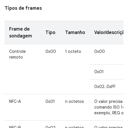
Tipos de frames
Frame de
Tipo
Tamanho
Valor/descrição
sondagem
Controle
0x00
1 octeto
0x00
remoto
0x01
0x02..0xFF
NFC-A
0x01
n octetos
O valor precisa in
comando ISO 144
exemplo, REQ ou 
NFC-B
0x02
n octetos
O valor precisa in