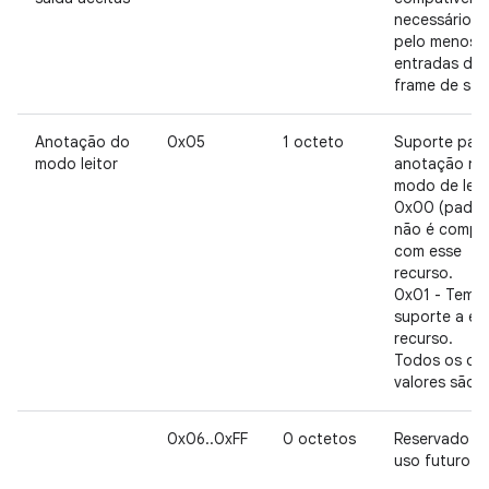
necessário t
pelo menos c
entradas de
frame de saí
Anotação do
0x05
1 octeto
Suporte par
modo leitor
anotação no
modo de leit
0x00 (padrã
não é compat
com esse
recurso.
0x01 - Tem
suporte a es
recurso.
Todos os ou
valores são R
0x06..0xFF
0 octetos
Reservado p
uso futuro