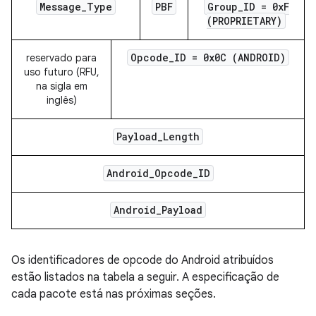
Message
_
Type
PBF
Group
_
ID = 0x
F
(PROPRIETARY)
Opcode
_
ID = 0x0C (ANDROID)
reservado para
uso futuro (RFU,
na sigla em
inglês)
Payload
_
Length
Android
_
Opcode
_
ID
Android
_
Payload
Os identificadores de opcode do Android atribuídos
estão listados na tabela a seguir. A especificação de
cada pacote está nas próximas seções.