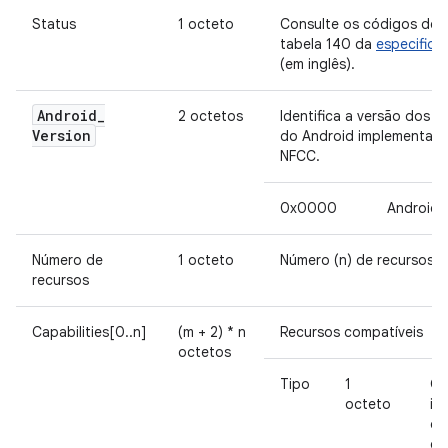
Status
1 octeto
Consulte os códigos de s
tabela 140 da
especifica
(em inglês).
Android
_
2 octetos
Identifica a versão dos re
Version
do Android implementada
NFCC.
0x0000
Android 
Número de
1 octeto
Número (n) de recursos c
recursos
Capabilities[0..n]
(m + 2) * n
Recursos compatíveis
octetos
Tipo
1
O
octeto
id
da
ca