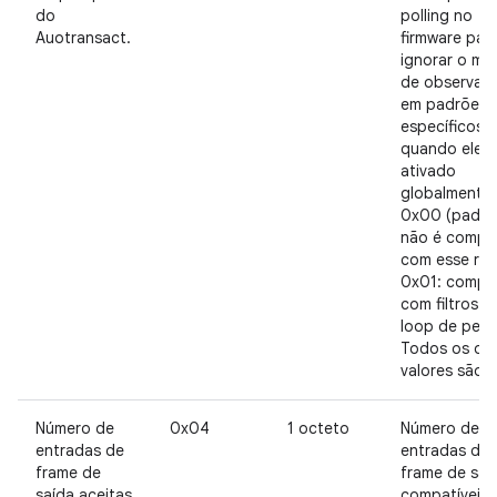
do
polling no
Auotransact.
firmware par
ignorar o m
de observaç
em padrões
específicos
quando ele e
ativado
globalmente.
0x00 (padrã
não é compat
com esse rec
0x01: compat
com filtros d
loop de pesq
Todos os ou
valores são 
Número de
0x04
1 octeto
Número de
entradas de
entradas de
frame de
frame de saí
saída aceitas
compatíveis.