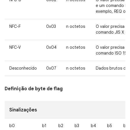
e um comando ISO
exemplo, REQ ou
NFC-F
0x03
n octetos
O valor precisa in
comando JIS X 63
NFC-V
0x04
n octetos
O valor precisa in
comando ISO 156
Desconhecido
0x07
n octetos
Dados brutos de 
Definição de byte de flag
Sinalizações
b0
b1
b2
b3
b4
b5
b6