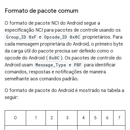
Formato de pacote comum
O formato de pacote NCI do Android segue a
especificação NCI para pacotes de controle usando os
Group_ID 0xF
e
Opcode_ID 0x0C
proprietários. Para
cada mensagem proprietária do Android, o primeiro byte
da carga útil do pacote precisa ser definido como o
opcode do Android (
0x0C
). Os pacotes de controle do
Android usam
Message_Type
e
PBF
para identificar
comandos, respostas e notificações de maneira
semelhante aos comandos padrão.
O formato de pacote do Android é mostrado na tabela a
seguir:
0
1
2
3
4
5
6
7