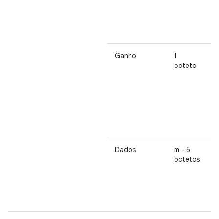
s
b
Ganho
1
I
octeto
s
d
0
q
d
Dados
m - 5
octetos
i
s
d