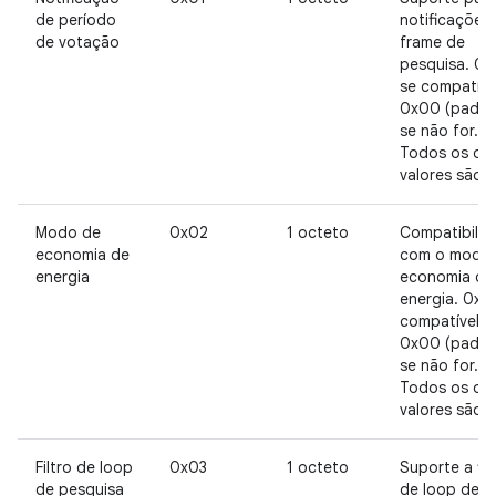
de período
notificações
de votação
frame de
pesquisa. 0x
se compatíve
0x00 (padrã
se não for.
Todos os ou
valores são R
Modo de
0x02
1 octeto
Compatibilid
economia de
com o modo
energia
economia de
energia. 0x0
compatível,
0x00 (padrã
se não for.
Todos os ou
valores são R
Filtro de loop
0x03
1 octeto
Suporte a fil
de pesquisa
de loop de