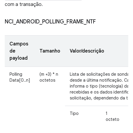
com a transação.
NCI
_
ANDROID
_
POLLING
_
FRAME
_
NTF
Campos
de
Tamanho
Valor/descrição
payload
Polling
(m +3) * n
Lista de solicitações de sonda
Data[0..n]
octetos
desde a última notificação. Cad
informa o tipo (tecnologia) das 
recebidas e os dados identificá
solicitação, dependendo da tec
Tipo
1
octeto
t