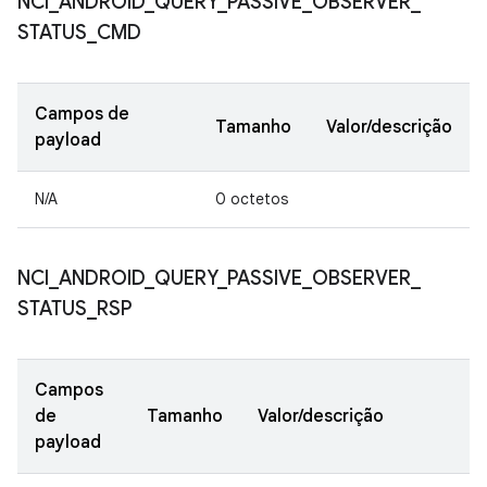
NCI
_
ANDROID
_
QUERY
_
PASSIVE
_
OBSERVER
_
STATUS
_
CMD
Campos de
Tamanho
Valor/descrição
payload
N/A
0 octetos
NCI
_
ANDROID
_
QUERY
_
PASSIVE
_
OBSERVER
_
STATUS
_
RSP
Campos
de
Tamanho
Valor/descrição
payload