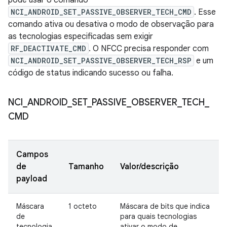
pode usar o comando
NCI_ANDROID_SET_PASSIVE_OBSERVER_TECH_CMD
. Esse
comando ativa ou desativa o modo de observação para
as tecnologias especificadas sem exigir
RF_DEACTIVATE_CMD
. O NFCC precisa responder com
NCI_ANDROID_SET_PASSIVE_OBSERVER_TECH_RSP
e um
código de status indicando sucesso ou falha.
NCI
_
ANDROID
_
SET
_
PASSIVE
_
OBSERVER
_
TECH
_
CMD
Campos
de
Tamanho
Valor/descrição
payload
Máscara
1 octeto
Máscara de bits que indica
de
para quais tecnologias
tecnologia
ativar o modo de