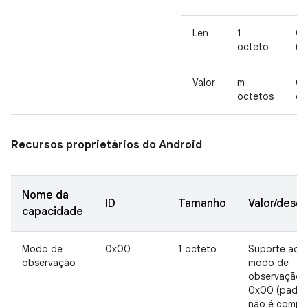
Len
1
Co
octeto
(m
Valor
m
O 
octetos
ca
Recursos proprietários do Android
Nome da
ID
Tamanho
Valor/descr
capacidade
Modo de
0x00
1 octeto
Suporte ao
observação
modo de
observação.
0x00 (padrã
não é compat