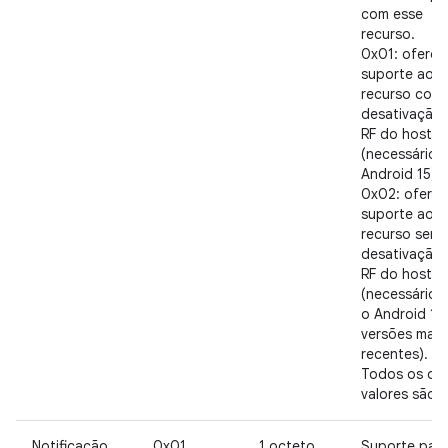
com esse
recurso.
0x01: oferec
suporte ao
recurso com
desativação
RF do host
(necessário 
Android 15).
0x02: ofere
suporte ao
recurso sem
desativação
RF do host
(necessário 
o Android 16
versões mais
recentes).
Todos os ou
valores são R
Notificação
0x01
1 octeto
Suporte par