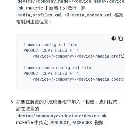
device/<company_name>/<device_name>/device
.mk
makefile 中新增下列幾行，將
media_profiles.xml
和
media_codecs.xml
檔案
複製到適當位置：
# media config xml file

PRODUCT_COPY_FILES += \

    <device>/<company>/<device>/media_profile
# media codec config xml file

PRODUCT_COPY_FILES += \

如要在裝置的系統映像檔中加入「相機」應用程式，
請在裝置的
device/<company>/<device>/device.mk
makefile 中指定
PRODUCT_PACKAGES
變數：