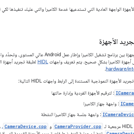
أجهزة الواجهة العادية التي تستدعيها خدمة الكاميرا والتي عليك تنفيذها لكي تع
جريد الأجهزة
تقع طبقة تجريد الأجهزة بين برنامج تشغيل الكاميرا وإطار 
 أجهزة الكاميرا بشكلٍ صحيح. يتم تعريف واجهات
HIDL
لطبقة تجريد أجهزة الك
.
hardware/in
 الأجهزة النموذجية المستندة إلى الرابط واجهات HIDL التالية:
ICamera
: لترقيم الأجهزة الفردية وإدارة حالتها
ICame
: واجهة جهاز الكاميرا
ICameraDevic
: واجهة جلسة جهاز الكاميرا النشطة
ـ
CameraProvider.cpp
و
CameraDevice.cpp
,
و
CameraDevi
. تتضمّن عملية التنفيذ طبقات تجريد الأجهزة القديمة التي لا