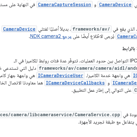
َي
CameraDevice
و
CameraCaptureSession
في النهاية على مستو
، الذي يقع في
frameworks/av/
، بديلاً أصليًا لفئتَي
CameraDevice
و
CameraC
يُرجى الاطّلاع أيضًا على
مرجع NDK camera2
.
frameworks/av/camera/camera/aidl/and
دليل التي تستدعي خدم
I
هي واجهة خدمة الكاميرا،
ICameraDeviceUser
هي واجهة جهاز كامير
ICameraSe
و
ICameraDeviceCallbacks
هما معاودتا الاتصال الخا
C
على التوالي إلى إطار عمل التطبيق.
جودة في
ices/camera/libcameraservice/CameraService.cpp
ي يتفاعل مع طبقة تجريد الأجهزة.