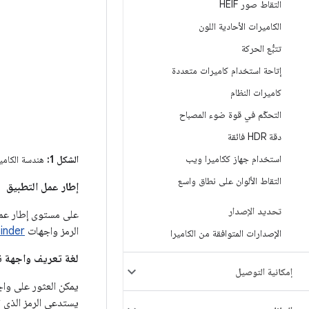
التقاط صور HEIF
الكاميرات الأحادية اللون
تتبُّع الحركة
إتاحة استخدام كاميرات متعددة
كاميرات النظام
التحكّم في قوة ضوء المصباح
دقة HDR فائقة
استخدام جهاز ككاميرا ويب
الشكل 1:
هندسة الكامير
التقاط الألوان على نطاق واسع
إطار عمل التطبيق
تحديد الإصدار
على مستوى إطار عمل
الرمز واجهات
inder
الإصدارات المتوافقة من الكاميرا
لغة تعريف واجهة نظام Android 
إمكانية التوصيل
يمكن العثور على واجه
يستدعي الرمز الذي تم