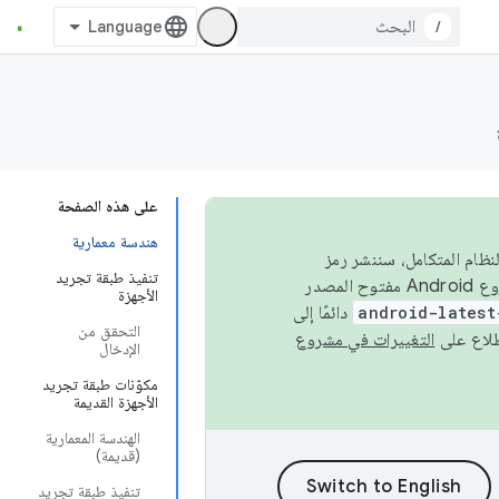
/
على هذه الصفحة
هندسة معمارية
 في النظام المتكامل، سننشر رمز
تنفيذ طبقة تجريد
المصدر في مشروع Android مفتوح المصدر (AOSP) في الربعَين الثاني والرابع. لبناء مشروع Android مفتوح المصدر
الأجهزة
android-latest
دائمًا إلى
التحقق من
التغييرات في مشروع
الإدخال
مكوّنات طبقة تجريد
الأجهزة القديمة
الهندسة المعمارية
(قديمة)
تنفيذ طبقة تجريد