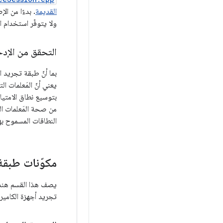
القديمة
ولا يتوفّر استخدام ا
التحقق من الإدخ
بما أنّ طبقة تجريد ا
يعني أنّ المَعلمات ا
بتوسيع نطاق الامتياز
من صحة المَعلمات ال
النطاقات المسموح بها
مكوّنات طبقة 
يصف هذا القسم هندس
تجريد أجهزة الكاميرا على الإصدار 8.0 من Android والإصدارات الأحدث واجهة بر