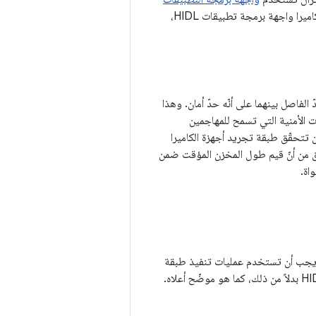
. بدءًا من الإصدار 8.0 من Android، يجب أن تستخدم عمليات تنفيذ طبقة تجريد أجهزة الكاميرا واجهة برمجة تطبيقات HIDL،
الفاصل بينهما على أنّه حدّ أمان. وهذا
رات الأمنية التي تسمح للمهاجمين
ن تتحقّق طبقة تجريد أجهزة الكاميرا
ّق من أنّ قيم طول المخزن المؤقت ضمن
اة.
 يجب أن تستخدم عمليات تنفيذ طبقة