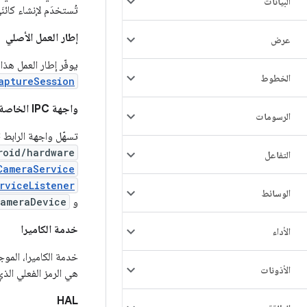
البيانات
تُستخدَم لإنشاء كائن
إطار العمل الأصلي
عرض
يوفّر إطار العمل هذا
الخطوط
aptureSession
واجهة IPC الخاصة بالرابط
الرسومات
تسهّل واجهة الرابط IPC التواصل بين حدود العمليات. تتوفّر عدة فئات روابط للكاميرا في الـ
roid/hardware
التفاعل
CameraService
rviceListener
الوسائط
و
ameraDevice
خدمة الكاميرا
الأداء
خدمة الكاميرا، المو
الأذونات
هي الرمز الفعلي الذ
HAL