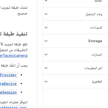
الطاقة
تحدّد طبقة تجريد ال
صحيح.
وقت التشغيل
الإعدادات
تنفيذ طبقة ت
Storage
التطبيقات من تشغيل
اختبارات
terfaces/camera
يجب أن تنفّذ طبقة تجريد
آخر المعلومات
Provider
الظاهرية
raDevice
eSession
تتوفّر عمليات تنفيذ HIDL مرجعية ل
ceSession.cpp