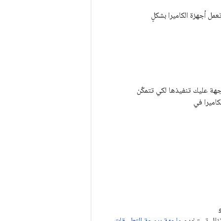
مل أجهزة الكاميرا بشكلٍ
عمل Android عالي المستوى، وتحدّد واجهة عليك تنفيذها لكي تتمكّن
اميرا في
 تزال تستخدم
واجهة برمجة التطبيقات