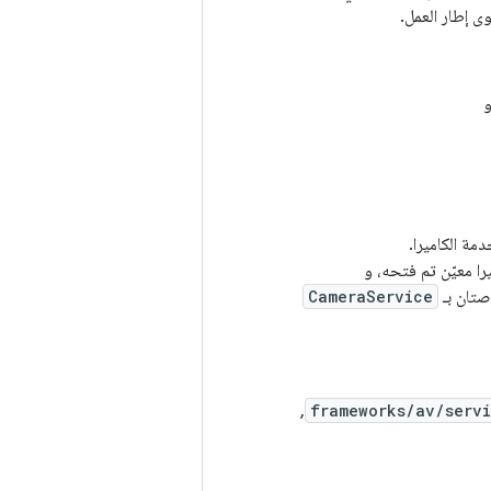
ى إطار العمل.
ة الكاميرا.
ا معيّن تم فتحه، و
صتان بـ
CameraService
,
frameworks/av/serv