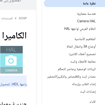
المحتوى إلى لغ
نظرة عامة
هندسة معمارية
AOSP
المستندات
Camera HAL
النظام الفرعي لواجهة HAL
الكاميرا
المفاهيم الأساسية
أوضاع 3A وانتقال الحالة
تصحيح أخطاء الكاميرا
معالجة الأخطاء والبث
البيانات الوصفية وعناصر التحكّم
مصادر البث والاقتصاص والتكبير
/
التصغير
إنشاء الطلب وإرساله
واجهة HIDL. للحصول على معلومات عن المكوّنات القديمة، يُرجى الاطّلاع على
إعدادات البث
الأداء
هندسة معمار