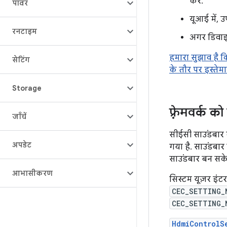
करे.
पावर
यूआई में, 
रनटाइम
अगर डिवाइस
हमारा सुझाव है 
सेटिंग
के तौर पर इस्तेम
Storage
फ़्रेमवर्क क
जाँचें
सीईसी साउंडबार 
अपडेट
गया है. साउंडबार
साउंडबार बन सके.
आभासीकरण
सिस्टम यूज़र इं
CEC_SETTING_
CEC_SETTING_
HdmiControlS