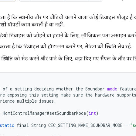
करता है कि स्थानीय तौर पर वीडियो चलाने वाला कोई डिवाइस मौजूद है या
सी
प्रॉपर्टी काम करती है या नहीं.
ियो डिवाइस को जोड़ने या हटाने के लिए, लॉजिकल पता असाइन करने क
रता है कि डिवाइस को हॉटप्लग करने पर, सेटिंग की स्थिति सेव रहे.
स्थिति को सेट करने और पाने के लिए, यहां दिए गए सैंपल के तौर पर डिक
e
of
a
setting
deciding
whether
the
Soundbar
mode
featur
re
exposing
this
setting
make
sure
the
hardware
support
rience
multiple
issues
.
e
HdmiControlManager
#
setSoundbarMode
(
int
)
static
final
String
CEC_SETTING_NAME_SOUNDBAR_MODE
=
"s