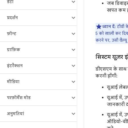
डेटा
जब डिवाइस,
खपत कम हो
प्रदर्शन
ध्यान दें:
टीवी क
5 को खाली कर दिया 
फ़ॉन्ट
करने पर, उसी वैल्य
ग्राफ़िक
सिस्टम यूज़र इ
इंटरैक्शन
डीएसएम के साथ क
करनी होंगी:
मीडिया
यूआई लेबल
यूआई में, 
परफ़ॉर्मेंस मोड
जानकारी द
अनुमतियां
यूआई में, 
ऑडियो-वीड