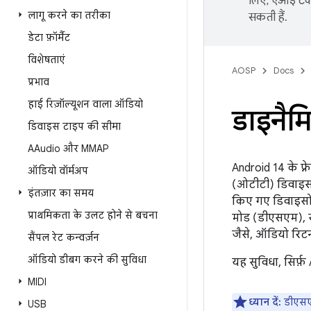
लिए, एआई टेक्
लागू करने का तरीका
सकती हैं.
डेटा फ़ॉर्मैट
विशेषताएं
AOSP
Docs
प्रभाव
हाई रिज़ॉल्यूशन वाला ऑडियो
डाइनैम
डिवाइस टाइप की सीमा
AAudio और MMAP
Android 14 के फ
ऑडियो वॉर्मअप
(ओटीटी) डिवाइसों
इंतज़ार का समय
किए गए डिवाइसों
प्राथमिकता के उलट होने से बचना
मोड (डीएसएम), सा
जैसे, ऑडियो रिट
सैंपल रेट कन्वर्ज़न
ऑडियो डीबग करने की सुविधा
यह सुविधा, सिर्फ
MIDI
ध्यान दें:
डीएसएम
USB