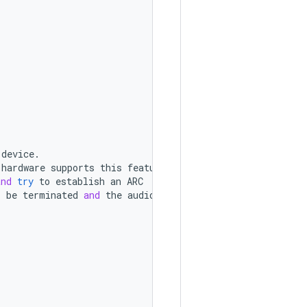
device
.
hardware
supports
this
feature
.
and
try
to
establish
an
ARC
l
be
terminated
and
the
audio