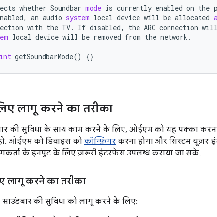
ects
whether
Soundbar
mode
is
currently
enabled
on
the
nabled
,
an
audio
system
local
device
will
be
allocated
ection
with
the
TV
.
If
disabled
,
the
ARC
connection
wil
tem
local
device
will
be
removed
from
the
network
.
int
getSoundbarMode
()
{}
िए लागू करने का तरीका
ार की सुविधा के साथ काम करने के लिए, ओईएम को यह पक्का करना ह
हो. ओईएम को डिवाइस को
कॉन्फ़िगर
करना होगा और सिस्टम यूज़र इ
गकर्ता के इनपुट के लिए ज़रूरी इंटरफ़ेस उपलब्ध कराया जा सके.
ए लागू करने का तरीका
साउंडबार की सुविधा को लागू करने के लिए: