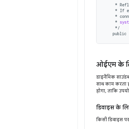
*
Refl
*
If
e
*
conn
*
sys
*/
public
ओईएम के ल
डाइनैमिक साउंडब
साथ काम करता 
होगा, ताकि उपयो
डिवाइस के लि
किसी डिवाइस पर 