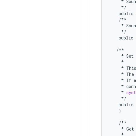
*
Soun
*/
public
/**
*
Soun
*/
public
/**
*
Set
*
*
Thi
*
The
*
If
e
*
conn
*
sys
*/
public
}
/**
*
Get
*