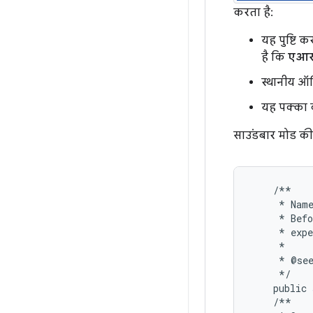
करता है:
यह पुष्टि 
है कि
एआर
स्थानीय ऑड
यह पक्का क
साउंडबार मोड की 
/**
*
Nam
*
Befo
*
expe
*
*
@
se
*/
public
/**