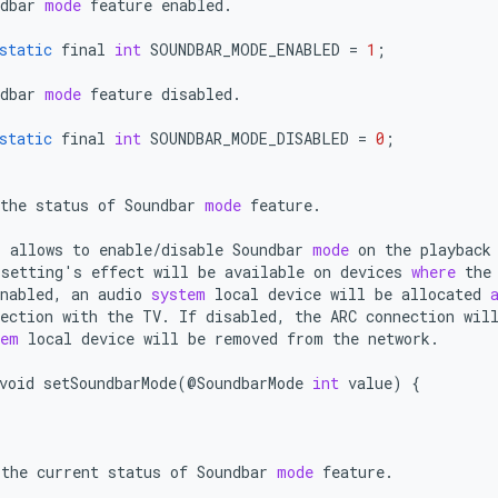
dbar
mode
feature
enabled
.
static
final
int
SOUNDBAR_MODE_ENABLED
=
1
;
dbar
mode
feature
disabled
.
static
final
int
SOUNDBAR_MODE_DISABLED
=
0
;
the
status
of
Soundbar
mode
feature
.
s
allows
to
enable
/
disable
Soundbar
mode
on
the
playback
setting
'
s
effect
will
be
available
on
devices
where
the
nabled
,
an
audio
system
local
device
will
be
allocated
ection
with
the
TV
.
If
disabled
,
the
ARC
connection
wil
tem
local
device
will
be
removed
from
the
network
.
void
setSoundbarMode
(@
SoundbarMode
int
value
)
{
the
current
status
of
Soundbar
mode
feature
.