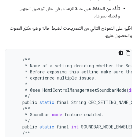
تأكَّد من الحفاظ على حالة الإعداد، في حال توصيل الجهاز
وفصله بسرعة.
اطّلِع على النموذج التالي من التصريحات لضبط حالة وضع مكبّر الصوت
والحصول عليها:
/**
*
Name
of
a
setting
deciding
whether
the
Soun
*
Before
exposing
this
setting
make
sure
the
*
experience
multiple
issues
.
*
*
@
see
HdmiControlManager
#
setSoundbarMode
(
int
*/
public
static
final
String
CEC_SETTING_NAME_SO
/**
*
Soundbar
mode
feature
enabled
.
*/
public
static
final
int
SOUNDBAR_MODE_ENABLED
/**