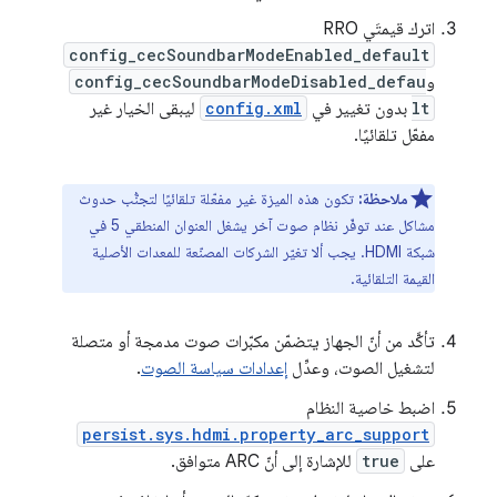
اترك قيمتَي RRO
config_cecSoundbarModeEnabled_default
و
config_cecSoundbarModeDisabled_defau
lt
بدون تغيير في
config.xml
ليبقى الخيار غير
مفعّل تلقائيًا.
ملاحظة:
تكون هذه الميزة غير مفعّلة تلقائيًا لتجنُّب حدوث
مشاكل عند توفّر نظام صوت آخر يشغل العنوان المنطقي 5 في
شبكة HDMI. يجب ألا تغيّر الشركات المصنّعة للمعدات الأصلية
القيمة التلقائية.
تأكَّد من أنّ الجهاز يتضمّن مكبّرات صوت مدمجة أو متصلة
لتشغيل الصوت، وعدِّل
إعدادات سياسة الصوت
.
اضبط خاصية النظام
persist.sys.hdmi.property_arc_support
على
true
للإشارة إلى أنّ ARC متوافق.