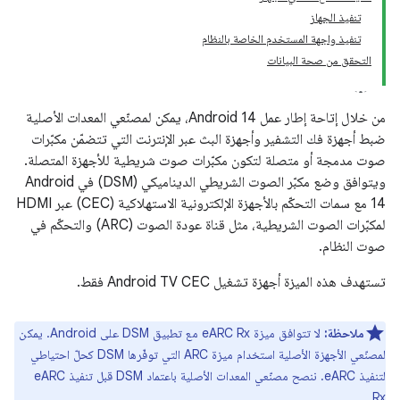
تنفيذ الجهاز
تنفيذ واجهة المستخدم الخاصة بالنظام
التحقق من صحة البيانات
من خلال إتاحة إطار عمل Android 14، يمكن لمصنّعي المعدات الأصلية
ضبط أجهزة فك التشفير وأجهزة البث عبر الإنترنت التي تتضمّن مكبّرات
صوت مدمجة أو متصلة لتكون مكبّرات صوت شريطية للأجهزة المتصلة.
ويتوافق وضع مكبّر الصوت الشريطي الديناميكي (DSM) في Android
14 مع سمات التحكّم بالأجهزة الإلكترونية الاستهلاكية (CEC) عبر HDMI
لمكبّرات الصوت الشريطية، مثل قناة عودة الصوت (ARC) والتحكّم في
صوت النظام.
تستهدف هذه الميزة أجهزة تشغيل Android TV CEC فقط.
ملاحظة:
لا تتوافق ميزة eARC Rx مع تطبيق DSM على Android. يمكن
لمصنّعي الأجهزة الأصلية استخدام ميزة ARC التي توفّرها DSM كحلّ احتياطي
لتنفيذ eARC. ننصح مصنّعي المعدات الأصلية باعتماد DSM قبل تنفيذ eARC
Rx.