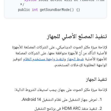
*/
public
int
getSoundbarMode
()
{}
تنفيذ المصنّع الأصلي للجهاز
لإتاحة ميزة مكبّر الصوت الديناميكي، على الشركات المصنّعة للأجهزة
الأصلية التأكّد من أنّ الأجهزة متوافقة معها. على الشركات المصنّعة
للأجهزة الأصلية
ضبط الجهاز
و
تنفيذ واجهة مستخدم النظام
لتوفير
الواجهة المطلوبة لإدخالات المستخدم.
تنفيذ الجهاز
لإتاحة ميزة مكبّر الصوت على جهاز، يجب استيفاء الشروط التالية:
اعرض جهاز التشغيل على نظام التشغيل Android 14.
تنفيذ منفذ HDMI ARC في برنامج التشغيل