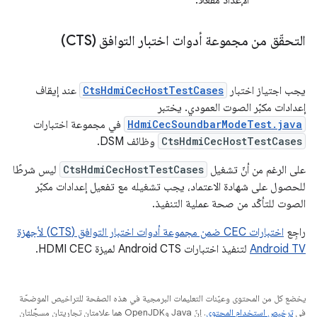
الإعداد مفعّلاً.
التحقّق من مجموعة أدوات اختبار التوافق (CTS)
يجب اجتياز اختبار
CtsHdmiCecHostTestCases
عند إيقاف
إعدادات مكبّر الصوت العمودي. يختبر
HdmiCecSoundbarModeTest.java
في مجموعة اختبارات
CtsHdmiCecHostTestCases
وظائف DSM.
على الرغم من أنّ تشغيل
CtsHdmiCecHostTestCases
ليس شرطًا
للحصول على شهادة الاعتماد، يجب تشغيله مع تفعيل إعدادات مكبّر
الصوت للتأكّد من صحة عملية التنفيذ.
راجِع
اختبارات CEC ضمن مجموعة أدوات اختبار التوافق (CTS) لأجهزة
Android TV
لتنفيذ اختبارات Android CTS لميزة HDMI CEC.
يخضع كل من المحتوى وعيّنات التعليمات البرمجية في هذه الصفحة للتراخيص الموضحّة
في
ترخيص استخدام المحتوى
. إنّ Java وOpenJDK هما علامتان تجاريتان مسجَّلتان