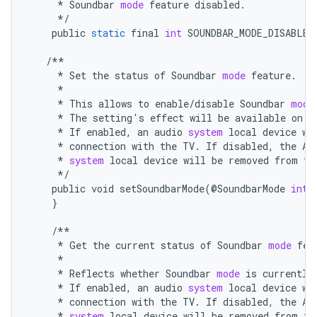
*
Soundbar
mode
feature
disabled
.
*/
public
static
final
int
SOUNDBAR_MODE_DISABLED
/**
*
Set
the
status
of
Soundbar
mode
feature
.
*
*
This
allows
to
enable
/
disable
Soundbar
mode
*
The
setting
'
s
effect
will
be
available
on
d
*
If
enabled
,
an
audio
system
local
device
wi
*
connection
with
the
TV
.
If
disabled
,
the
AR
*
system
local
device
will
be
removed
from
th
*/
public
void
setSoundbarMode
(@
SoundbarMode
int
}
/**
*
Get
the
current
status
of
Soundbar
mode
fea
*
*
Reflects
whether
Soundbar
mode
is
currently
*
If
enabled
,
an
audio
system
local
device
wi
*
connection
with
the
TV
.
If
disabled
,
the
AR
*
system
local
device
will
be
removed
from
th