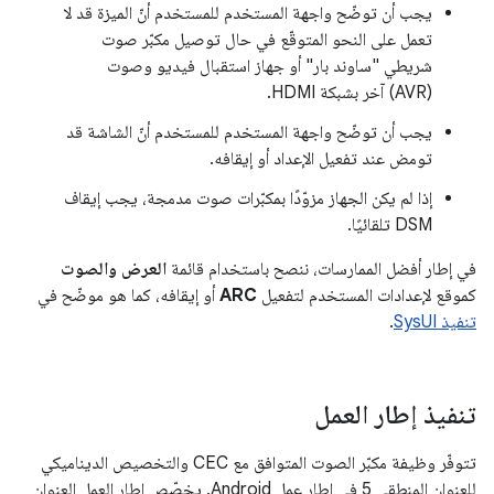
يجب أن توضّح واجهة المستخدم للمستخدم أنّ الميزة قد لا
تعمل على النحو المتوقّع في حال توصيل مكبّر صوت
شريطي "ساوند بار" أو جهاز استقبال فيديو وصوت
(AVR) آخر بشبكة HDMI.
يجب أن توضّح واجهة المستخدم للمستخدم أنّ الشاشة قد
تومض عند تفعيل الإعداد أو إيقافه.
إذا لم يكن الجهاز مزوّدًا بمكبّرات صوت مدمجة، يجب إيقاف
DSM تلقائيًا.
في إطار أفضل الممارسات، ننصح باستخدام قائمة
العرض والصوت
كموقع لإعدادات المستخدم لتفعيل
ARC
أو إيقافه، كما هو موضّح في
تنفيذ SysUI
.
تنفيذ إطار العمل
تتوفّر وظيفة مكبّر الصوت المتوافق مع CEC والتخصيص الديناميكي
للعنوان المنطقي 5 في إطار عمل Android. يخصّص إطار العمل العنوان