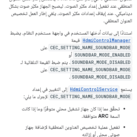
المنطقي عند تفعيل إعداد مكبّر الصوت، ليصبح الجهاز مكبّر صوت بشكل
ديناميكي. عند إيقاف إعدادات مكبّر الصوت، يلغي إطار العمل تخصيص
العنوان المنطقي.
استنادًا إلى بيانات أدخلها المستخدم في واجهة مستخدِم النظام، يضبط
HdmiControlManager
قيمة
CEC_SETTING_NAME_SOUNDBAR_MODE
على
SOUNDBAR_MODE_ENABLED
أو
SOUNDBAR_MODE_DISABLED
. يتم ضبط القيمة التلقائية لـ
CEC_SETTING_NAME_SOUNDBAR_MODE
على
.
SOUNDBAR_MODE_DISABLED
يستمع
HdmiControlService
إلى التغيير في إعداد
CEC_SETTING_NAME_SOUNDBAR_MODE
لإجراء ما يلي:
تحقَّق مما إذا كان جهاز تشغيل محلي متوفّرًا وما إذا كانت
السمة
ARC
متوافقة.
تفعيل عملية تخصيص العناوين المنطقية لإضافة جهاز
صوتي محلي أو إزالته