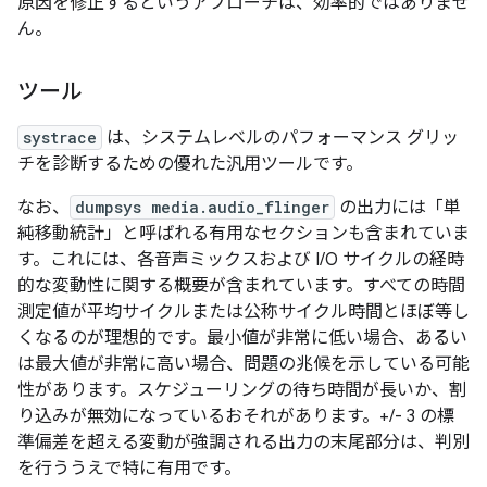
原因を修正するというアプローチは、効率的ではありませ
ん。
ツール
systrace
は、システムレベルのパフォーマンス グリッ
チを診断するための優れた汎用ツールです。
なお、
dumpsys media.audio_flinger
の出力には「単
純移動統計」と呼ばれる有用なセクションも含まれていま
す。これには、各音声ミックスおよび I/O サイクルの経時
的な変動性に関する概要が含まれています。すべての時間
測定値が平均サイクルまたは公称サイクル時間とほぼ等し
くなるのが理想的です。最小値が非常に低い場合、あるい
は最大値が非常に高い場合、問題の兆候を示している可能
性があります。スケジューリングの待ち時間が長いか、割
り込みが無効になっているおそれがあります。+/- 3 の標
準偏差を超える変動が強調される出力の末尾部分は、判別
を行ううえで特に有用です。